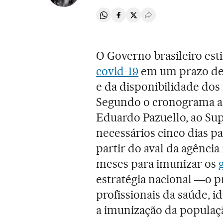
Compartir en Whatsapp
Compartir en Facebook
Compartir en Twitter
Desplegar Redes Soci
O Governo brasileiro est
covid-19
em um prazo de 
e da disponibilidade dos
Segundo o cronograma ap
Eduardo Pazuello, ao Sup
necessários cinco dias p
partir do aval da agência
meses para imunizar os
estratégia nacional ―o pr
profissionais da saúde, i
a imunização da populaçã