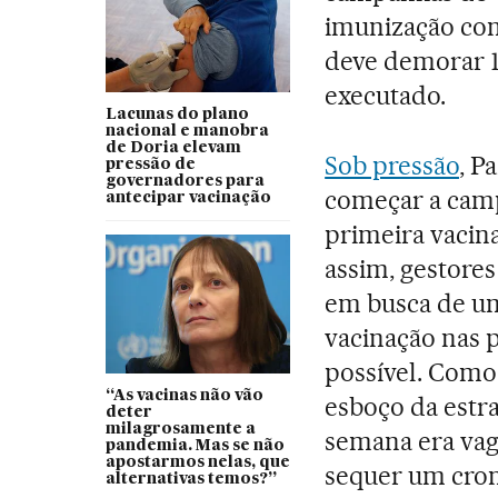
imunização con
deve demorar 
executado.
Lacunas do plano
nacional e manobra
de Doria elevam
Sob pressão
, P
pressão de
governadores para
começar a camp
antecipar vacinação
primeira vacin
assim, gestore
em busca de um 
vacinação nas 
possível. Com
“As vacinas não vão
esboço da estr
deter
milagrosamente a
semana era vag
pandemia. Mas se não
apostarmos nelas, que
sequer um cron
alternativas temos?”