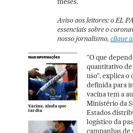
meses.
Aviso aos leitores: o EL 
essenciais sobre o coronav
nosso jornalismo,
clique a
“O que depend
MAIS INFORMAÇÕES
quantitativo d
uso”, explica 
definida para i
vacina tem a a
Ministério da S
Vacina, ainda que
Estados distrib
tardia
logístico da pa
campanhas de v