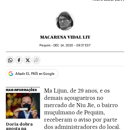
MACARENA VIDAL LIY
Pequim -
DEC
14, 2020 - 09:37
EST
Compartir en Whatsapp
Compartir en Facebook
Compartir en Twitter
Desplegar Redes Sociales
Añadir EL PAÍS en Google
Ma Lijun, de 29 anos, e os
MAIS INFORMAÇÕES
demais açougueiros no
mercado de Niu Jie, o bairro
muçulmano de Pequim,
receberam o aviso por parte
Doria dobra
dos administradores do local.
aposta na