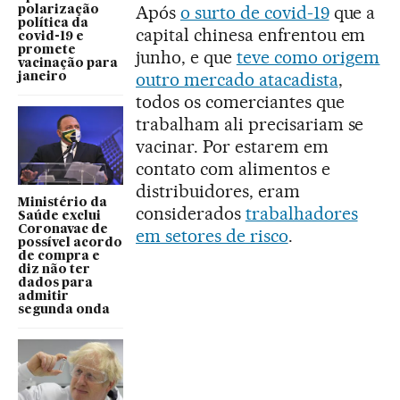
Após
o surto de covid-19
que a
polarização
política da
capital chinesa enfrentou em
covid-19 e
promete
junho, e que
teve como origem
vacinação para
outro mercado atacadista
,
janeiro
todos os comerciantes que
trabalham ali precisariam se
vacinar. Por estarem em
contato com alimentos e
distribuidores, eram
Ministério da
considerados
trabalhadores
Saúde exclui
Coronavac de
em setores de risco
.
possível acordo
de compra e
diz não ter
dados para
admitir
segunda onda