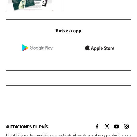
Baixe o app
©
EDICIONES EL PAÍS
EL PAÍS BRASIL EN
EL PAÍS BRASI
EL PAÍS B
EL PA
EL PAÍS ejerce la oposición expresa frente al uso de sus obras y prestaciones en