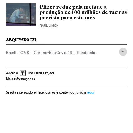
Pfizer reduz pela metade a
produção de 100 milhões de vacinas
prevista para este mês
RAÚL LIMÓN
ARQUIVADO EM
Brasil
OMS
Coronavirus Covid-19
Pandemia
Coronavirus
Doenças infecciosas
Doenças respiratórias
Ministério Saúde
Vacinas
Vacinação
China
Adere a
Mais informações
São Paulo
João Doria Júnior
Jair Bolsonaro
aquí
Si está interesado en licenciar este contenido, pinche