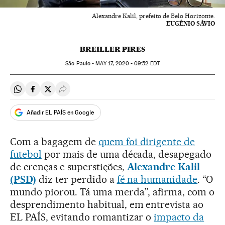
Alexandre Kalil, prefeito de Belo Horizonte.
EUGÊNIO SÁVIO
BREILLER PIRES
São Paulo -
MAY
17, 2020 - 09:52
EDT
Compartir en Whatsapp
Compartir en Facebook
Compartir en Twitter
Desplegar Redes Sociales
Añadir EL PAÍS en Google
Com a bagagem de
quem foi dirigente de
futebol
por mais de uma década, desapegado
de crenças e superstições,
Alexandre Kalil
(PSD)
diz ter perdido a
fé na humanidade
. “O
mundo piorou. Tá uma merda”, afirma, com o
desprendimento habitual, em entrevista ao
EL PAÍS, evitando romantizar o
impacto da