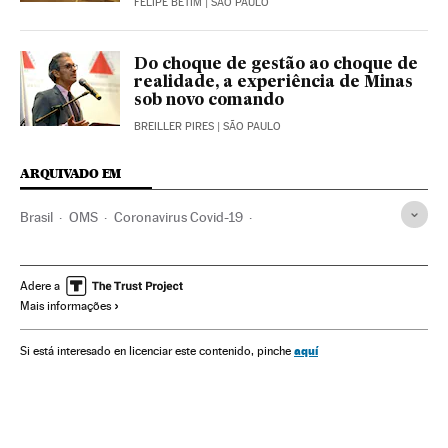
FELIPE BETIM
| SÃO PAULO
Do choque de gestão ao choque de
realidade, a experiência de Minas
sob novo comando
BREILLER PIRES
| SÃO PAULO
ARQUIVADO EM
Brasil
OMS
Coronavirus Covid-19
Coronavirus de Wuhan
Pandemia
Coronavirus
Doenças infecciosas
Doenças respiratórias
Adere a
Mais informações
Ministério Saúde
Epidemia
Belo Horizonte
Minas Gerais
Virologia
Cientistas
Ciência
Saúde
aquí
Si está interesado en licenciar este contenido, pinche
Alexandre Kalil
Prefeitos
Política científica
Política
Sociedade
Isolamento social
Quarentena