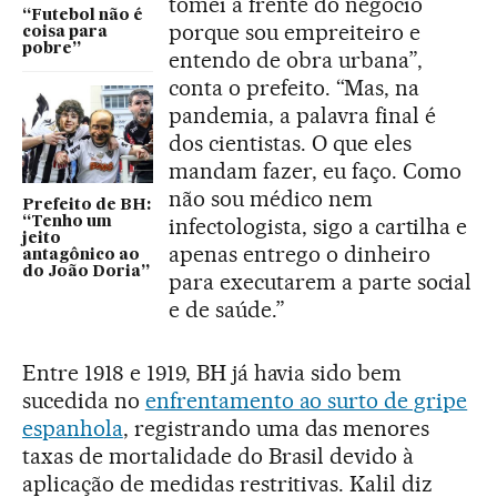
tomei a frente do negócio
“Futebol não é
porque sou empreiteiro e
coisa para
pobre”
entendo de obra urbana”,
conta o prefeito. “Mas, na
pandemia, a palavra final é
dos cientistas. O que eles
mandam fazer, eu faço. Como
não sou médico nem
Prefeito de BH:
infectologista, sigo a cartilha e
“Tenho um
jeito
apenas entrego o dinheiro
antagônico ao
do João Doria”
para executarem a parte social
e de saúde.”
Entre 1918 e 1919, BH já havia sido bem
sucedida no
enfrentamento ao surto de gripe
espanhola
, registrando uma das menores
taxas de mortalidade do Brasil devido à
aplicação de medidas restritivas. Kalil diz