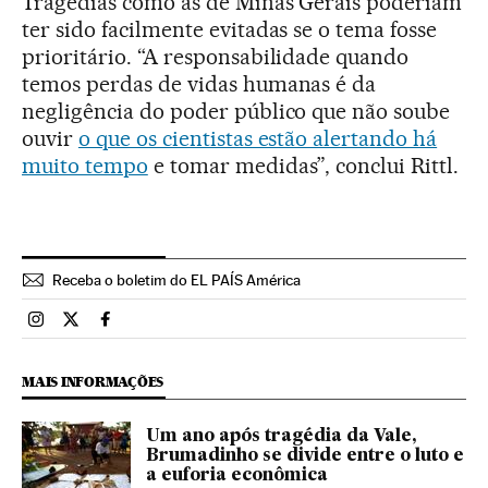
Tragédias como as de Minas Gerais poderiam
ter sido facilmente evitadas se o tema fosse
prioritário. “A responsabilidade quando
temos perdas de vidas humanas é da
negligência do poder público que não soube
ouvir
o que os cientistas estão alertando há
muito tempo
e tomar medidas”, conclui Rittl.
Receba o boletim do EL PAÍS América
Brasil El País Brasil en Instagram
Brasil El País Brasil en Twitter
Brasil El País Brasil en Facebook
MAIS INFORMAÇÕES
Um ano após tragédia da Vale,
Brumadinho se divide entre o luto e
a euforia econômica