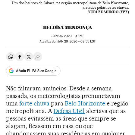
Um dos bairros de Sabará, na região metropolitana de Belo Horizonte,
afetados pelas fortes chuvas.
YURI EDMUNDO (EFE)
HELOÍSA MENDONÇA
JAN
29, 2020 - 07:50
atualizado:
JAN
29, 2020 - 08:35
EST
Compartir en Whatsapp
Compartir en Facebook
Compartir en Twitter
Desplegar Redes Sociales
Añadir EL PAÍS en Google
Não faltaram anúncios. Desde a semana
passada, os meteorologistas prenunciavam
uma
forte chuva
para
Belo Horizonte
e região
metropolitana. A
Defesa Civil
alertava que as
pessoas evitassem as áreas que sempre se
alagam, ficassem em casa ou que
abandonassem suas residências em qualquer