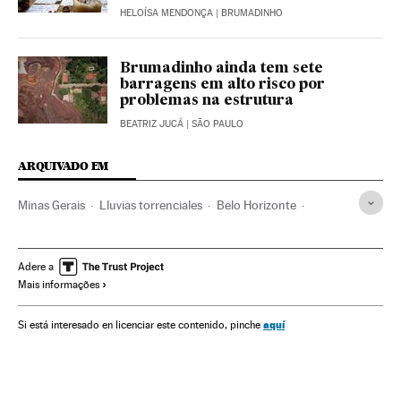
HELOÍSA MENDONÇA
| BRUMADINHO
Brumadinho ainda tem sete
barragens em alto risco por
problemas na estrutura
BEATRIZ JUCÁ
| SÃO PAULO
ARQUIVADO EM
Minas Gerais
Lluvias torrenciales
Belo Horizonte
Cambio climático
Inundaciones
Brasil
Desastres
Romeu Zema Neto
Verano
Bomberos
Adere a
Mais informações
aquí
Si está interesado en licenciar este contenido, pinche