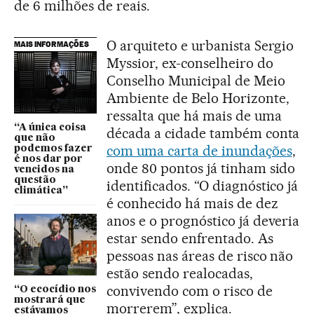
de 6 milhões de reais.
O arquiteto e urbanista Sergio
MAIS INFORMAÇÕES
Myssior, ex-conselheiro do
Conselho Municipal de Meio
Ambiente de Belo Horizonte,
ressalta que há mais de uma
“A única coisa
década a cidade também conta
que não
com uma carta de inundações
,
podemos fazer
é nos dar por
onde 80 pontos já tinham sido
vencidos na
questão
identificados. “O diagnóstico já
climática”
é conhecido há mais de dez
anos e o prognóstico já deveria
estar sendo enfrentado. As
pessoas nas áreas de risco não
estão sendo realocadas,
convivendo com o risco de
“O ecocídio nos
mostrará que
morrerem”, explica.
estávamos