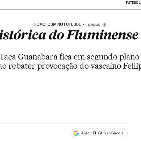
FUTEBOL
HOMOFOBIA NO FUTEBOL
i
OPINIÃO
histórica do Fluminense
a Taça Guanabara fica em segundo plano
 ao rebater provocação do vascaíno Felli
Añadir EL PAÍS en Google
ales