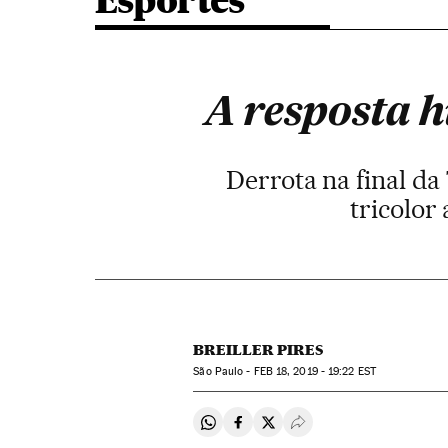
Esportes
A resposta 
Derrota na final d
tricolor
BREILLER PIRES
São Paulo -
FEB
18, 2019 - 19:22
EST
Compartir en Whatsapp
Compartir en Facebook
Compartir en Twitter
Desplegar Redes Soci