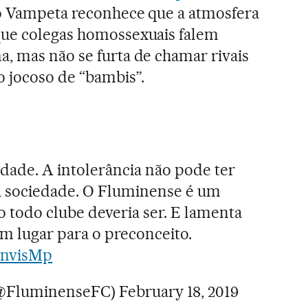
no Vampeta reconhece que a atmosfera
que colegas homossexuais falem
, mas não se furta de chamar rivais
o jocoso de “bambis”.
idade. A intolerância não pode ter
a sociedade. O Fluminense é um
o todo clube deveria ser. E lamenta
m lugar para o preconceito.
9nvisMp
(@FluminenseFC)
February 18, 2019