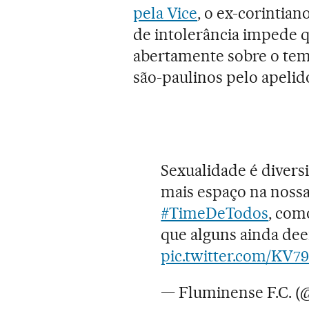
pela Vice
, o ex-corintia
de intolerância impede 
abertamente sobre o tema
são-paulinos pelo apelid
Sexualidade é divers
mais espaço na noss
#TimeDeTodos
, com
que alguns ainda dee
pic.twitter.com/KV7
— Fluminense F.C. 