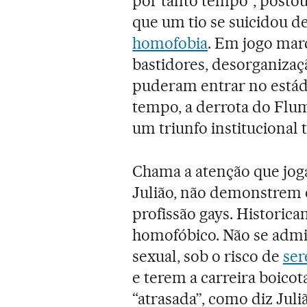
por tanto tempo”, postou
que um tio se suicidou d
homofobia
. Em jogo mar
bastidores, desorganizaç
puderam entrar no estádi
tempo, a derrota do Flum
um triunfo institucional
Chama a atenção que joga
Julião, não demonstrem
profissão gays. Historic
homofóbico. Não se admi
sexual, sob o risco de
ser
e terem a carreira boico
“atrasada”, como diz Jul