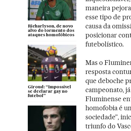
maneira pejora
esse tipo de pr
causa da omissã
Richarlyson, de novo
alvo do tormento dos
posicionar cont
ataques homofóbicos
futebolístico.
Mas o Flumine
resposta contu
que deboche pr
Giroud: “Impossível
campeonato, já
se declarar gay no
futebol”
Fluminense ent
homofobia é um
sociedade”, ini
triunfo do Vas