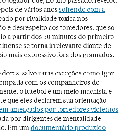
 o jogador que, no ano passado, revelou
epois de vários anos
sofrendo com a
cado por rivalidade tóxica nos
ão e desrespeito aos torcedores, que só
o a partir dos 30 minutos do primeiro
inense se torna irrelevante diante de
 tão mais expressivo fora dos gramados.
dores, salvo raras exceções como Igor
 empatia com os companheiros de
amente, o futebol é um meio machista e
te que eles declarem sua orientação
em ameaçados por torcedores violentos
tada por dirigentes de mentalidade
ião. Em um
documentário produzido