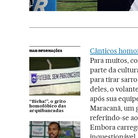
Cânticos homo
MAIS INFORMAÇÕES
Para muitos, c
parte da cultur
para tirar sarr
deles, o volant
após sua equip
“Bicha!”, o grito
Maracanã, um g
homofóbico das
arquibancadas
referindo-se a
Embora carreg
inquestionável