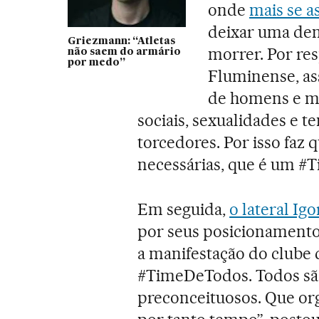
onde
mais se 
deixar uma dem
Griezmann: “Atletas
morrer. Por res
não saem do armário
por medo”
Fluminense, ass
de homens e mu
sociais, sexualidades e 
torcedores. Por isso faz 
necessárias, que é um #
Em seguida,
o lateral Igo
por seus posicionamentos
a manifestação do clube 
#TimeDeTodos. Todos sã
preconceituosos. Que or