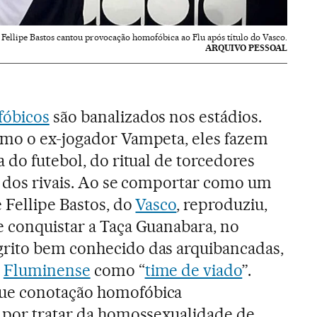
Fellipe Bastos cantou provocação homofóbica ao Flu após título do Vasco.
ARQUIVO PESSOAL
fóbicos
são banalizados nos estádios.
omo o ex-jogador Vampeta, eles fazem
a do futebol, do ritual de torcedores
o dos rivais. Ao se comportar como um
e Fellipe Bastos, do
Vasco
, reproduziu,
e conquistar a Taça Guanabara, no
rito bem conhecido das arquibancadas,
o
Fluminense
como “
time de viado
”.
ue conotação homofóbica
, por tratar da homossexualidade de