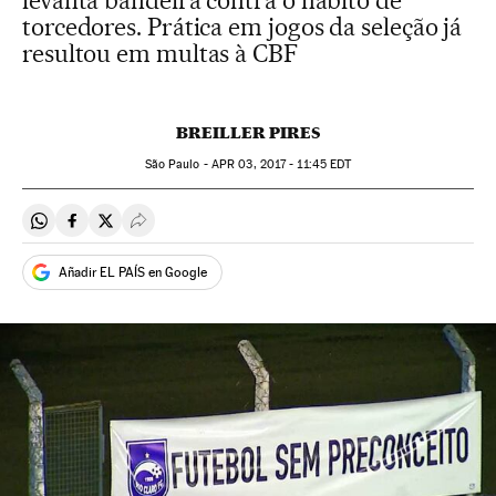
levanta bandeira contra o hábito de
torcedores. Prática em jogos da seleção já
resultou em multas à CBF
BREILLER PIRES
São Paulo -
APR
03, 2017 - 11:45
EDT
Compartir en Whatsapp
Compartir en Facebook
Compartir en Twitter
Desplegar Redes Sociales
Añadir EL PAÍS en Google