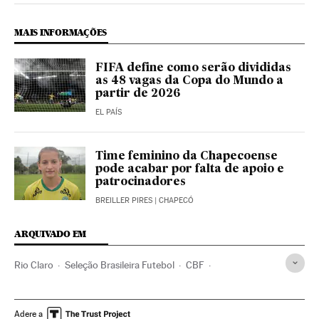
MAIS INFORMAÇÕES
FIFA define como serão divididas
as 48 vagas da Copa do Mundo a
partir de 2026
EL PAÍS
Time feminino da Chapecoense
pode acabar por falta de apoio e
patrocinadores
BREILLER PIRES
| CHAPECÓ
ARQUIVADO EM
Rio Claro
Seleção Brasileira Futebol
CBF
Liga paulista
Homofobia
Seleção Brasileira
FIFA
Estado São Paulo
Homossexualidade
Clubes futebol
Adere a