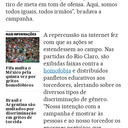
tiro de meta em tom de ofensa. Aqui, somos
todos iguais, todos irmãos”, bradava a
campanha.
A repercussão na internet fez
MAIS INFORMAÇÕES
com que as ações se
estendessem ao campo. Nas
partidas do Rio Claro, são
exibidas faixas contra a
Fifa multa o
homofobia
e distribuídos
México pela
panfletos educativos aos
quinta vez por
gritos
torcedores, alertando sobre os
homofóbicos
diversos tipos de
discriminação de gênero.
Brasil e
Argentina são
“Nossa intenção com a
multados por
campanha é mostrar às
discriminação
em gritos de
pessoas e ao nosso torcedor os
torcida
enormes prejuízos que