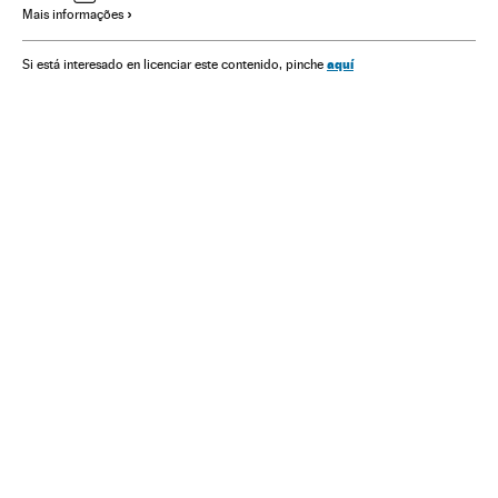
Mais informações
Futebol
Brasil
Orientação sexual
Organizações desportivas
América do Sul
aquí
Si está interesado en licenciar este contenido, pinche
Relações gênero
Sexualidade
Preconceitos
Sociedade