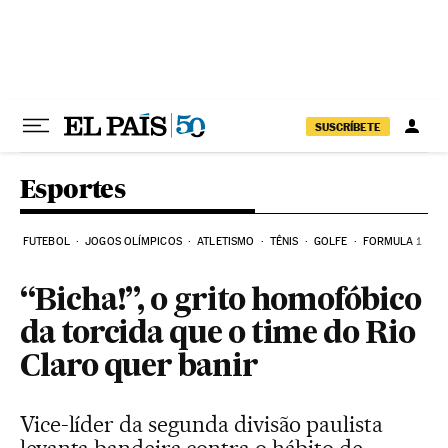
Pular para o conteúdo
SUSCRÍBETE
Esportes
FUTEBOL
JOGOS OLÍMPICOS
ATLETISMO
TÊNIS
GOLFE
FORMULA 1
“Bicha!”, o grito homofóbico
da torcida que o time do Rio
Claro quer banir
Vice-líder da segunda divisão paulista