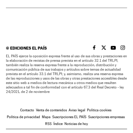
©
EDICIONES EL PAÍS
EL PAÍS BRASIL EN
EL PAÍS BRASI
EL PAÍS B
EL PA
EL PAÍS ejerce la oposición expresa frente al uso de sus obras y prestaciones en
la elaboración de revistas de prensa prevista en el artículo 32.1 del TRLPI;
también realiza la reserva expresa frente a la reproducción, distribución y
comunicación pública de sus trabajos y artículos sobre temas de actualidad
prevista en el artículo 33.1 del TRLPI; y, asimismo, realiza una reserva expresa
de las reproducciones y usos de las obras y otras prestaciones accesibles desde
este sitio web a medios de lectura mecánica u otros medios que resulten
adecuados a tal fin de conformidad con el artículo 67.3 del Real Decreto - ley
24/2021, de 2 de noviembre
Contacto
Venta de contenidos
Aviso legal
Política cookies
Política de privacidad
Mapa
Suscripciones EL PAÍS
Suscripciones empresas
RSS
Índice
Noticias de hoy