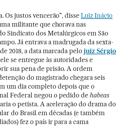
a. Os justos vencerão", disse
Luiz Inácio
uma militante que chorava nas
o Sindicato dos Metalúrgicos em São
mpo. Já entrava a madrugada da sexta-
il de 2018, a data marcada pelo
juiz Sérgio
ele se entregue às autoridades e
ir sua pena de prisão. A ordem
detenção do magistrado chegara seis
em um dia completo depois que o
nal Federal negou o pedido de
habeas
aria o petista. A aceleração do drama do
ular do Brasil em décadas (e também
ados) fez o país ir para a cama