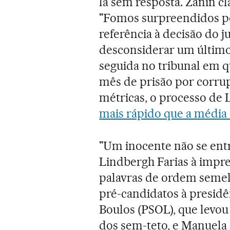
la sem resposta. Zanin cl
"Fomos surpreendidos po
referência à decisão do j
desconsiderar um último
seguida no tribunal em q
mês de prisão por corrup
métricas, o processo de L
mais rápido que a média 
"Um inocente não se entr
Lindbergh Farias à impr
palavras de ordem seme
pré-candidatos à presid
Boulos (PSOL), que levo
dos sem-teto, e Manuela 