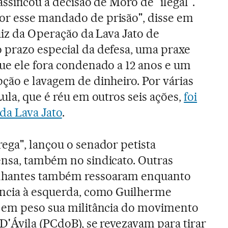
assificou a decisão de Moro de "ilegal".
r esse mandado de prisão", disse em
uiz da Operação da Lava Jato de
 prazo especial da defesa, uma praxe
ue ele fora condenado a 12 anos e um
ção e lavagem de dinheiro. Por várias
ula, que é réu em outros seis ações,
foi
da Lava Jato
.
ega", lançou o senador petista
ensa, também no sindicato. Outras
lhantes também ressoaram enquanto
ência à esquerda, como Guilherme
u em peso sua militância do movimento
D'Ávila (PCdoB), se revezavam para tirar