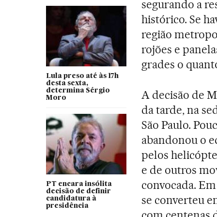
segurando a re
histórico. Se ha
região metropol
rojões e panela
grades o quant
Lula preso até às 17h
desta sexta,
determina Sérgio
A decisão de M
Moro
da tarde, na se
São Paulo. Pouc
abandonou o edi
pelos helicópte
e de outros mo
convocada. Em 
PT encara insólita
decisão de definir
se converteu 
candidatura à
presidência
com centenas d