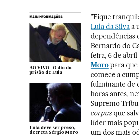
"Fique tranquil
MAIS INFORMAÇÕES
Lula da Silva
a 
dependências d
Bernardo do Ca
feira, 6 de abr
Moro
para que 
AO VIVO | O dia da
comece a cumpr
prisão de Lula
fulminante de 
horas antes, n
Supremo Tribu
corpus
que salv
líder mais pop
Lula deve ser preso,
um dos mais odi
decreta Sérgio Moro