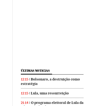
ÚLTIMAS NOTICIAS
Bolsonaro, a destruição como
12:15
estratégia
Lula, uma ressurreição
12:15
O programa eleitoral de Lula da
21:14