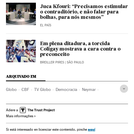
Juca Kfouri: “Precisamos estimular
o contraditório, e não falar para
bolhas, para nós mesmos”
EL PAÍS
Em plena ditadura, a torcida
Coligay mostrava a cara contra o
preconceito
BREILLER PIRES
| SÃO PAULO
ARQUIVADO EM
Globo
CBF
TV Globo
Democracia
Neymar
Jornalismo
Cadeias televisão
Minas Gerais
Futebol
Brasil
Federaciones deportivas
América Latina
Adere a
Mais informações
Organizações desportivas
América do Sul
Esportes
América
Televisão
Empresas
Meios comunicação
aquí
Si está interesado en licenciar este contenido, pinche