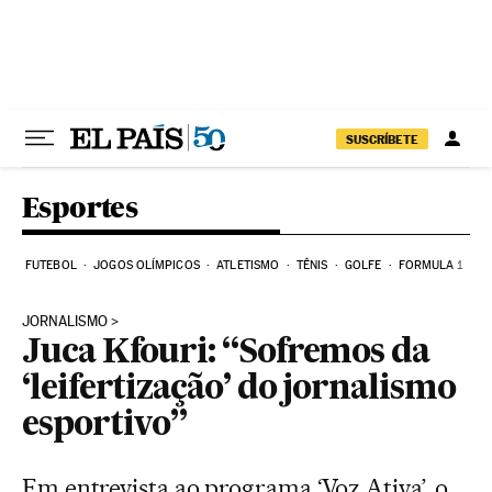
Pular para o conteúdo
SUSCRÍBETE
Esportes
FUTEBOL
JOGOS OLÍMPICOS
ATLETISMO
TÊNIS
GOLFE
FORMULA 1
JORNALISMO
Juca Kfouri: “Sofremos da
‘leifertização’ do jornalismo
esportivo”
Em entrevista ao programa ‘Voz Ativa’, o