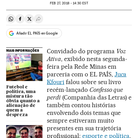
FEB
27, 2018 - 14:30
EST
Compartir en Whatsapp
Compartir en Facebook
Compartir en Twitter
Desplegar Redes Sociales
Añadir EL PAÍS en Google
Convidado do programa
Voz
MAIS INFORMAÇÕES
Ativa
, exibido nesta segunda-
feira pela Rede Minas em
parceria com o EL PAÍS,
Juca
Kfouri
falou sobre seu livro
Futebol e
recém-lançado
Confesso que
política, uma
perdi
(Companhia das Letras) e
mistura tão
óbvia quanto a
também contou histórias
alienação de
quem a
envolvendo dois temas que
despreza
sempre estiveram muito
presentes em sua trajetória
profissional:
esporte e política
.