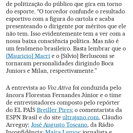
de politização do público que gira em torno
do esporte. “O torcedor confunde o resultado
esportivo com a figura do cartola e acaba
presenteando o dirigente por méritos que ele
não tem. Isso evidentemente tem a ver com a
nossa baixa consciência política. Mas não é
um fenômeno brasileiro. Basta lembrar que o
[Mauricio] Macri
e o [Silvio] Berlusconi se
tornaram personalidades dirigindo Boca
Juniors e Milan, respectivamente.”
A entrevista ao
Voz Ativa
foi conduzida pelo
âncora Florestan Fernandes Júnior e o time
de entrevistadores composto pelo repórter
do EL PAÍS
Breiller Pires
; o comentarista da
ESPN Brasil e do site
ultrajano.com
, Cláudio
Arreguy;
José Augusto Toscano
, da Rádio
Inconfidência;
Maíra Lemos
; jornalista e