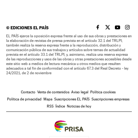
©
EDICIONES EL PAÍS
EL PAÍS BRASIL EN
EL PAÍS BRASI
EL PAÍS B
EL PA
EL PAÍS ejerce la oposición expresa frente al uso de sus obras y prestaciones en
la elaboración de revistas de prensa prevista en el artículo 32.1 del TRLPI;
también realiza la reserva expresa frente a la reproducción, distribución y
comunicación pública de sus trabajos y artículos sobre temas de actualidad
prevista en el artículo 33.1 del TRLPI; y, asimismo, realiza una reserva expresa
de las reproducciones y usos de las obras y otras prestaciones accesibles desde
este sitio web a medios de lectura mecánica u otros medios que resulten
adecuados a tal fin de conformidad con el artículo 67.3 del Real Decreto - ley
24/2021, de 2 de noviembre
Contacto
Venta de contenidos
Aviso legal
Política cookies
Política de privacidad
Mapa
Suscripciones EL PAÍS
Suscripciones empresas
RSS
Índice
Noticias de hoy