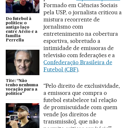
Formado em Ciências Sociais
pela USP, o jornalista criticou a
mistura recorrente de
Do futebol à
política: o
jornalismo com
antigo laço
entre Aécio e a
entretenimento na cobertura
família
esportiva, sobretudo a
Perrella
intimidade de emissoras de
televisão com federações e a
Confederação Brasileira de
Futebol (CBF)
.
Tite: “Não
“Pelo direito de exclusividade,
tenho nenhuma
vocação para a
a emissora que compra o
política”
futebol estabelece tal relação
de promiscuidade com quem
vende [os direitos de
transmissão], que não a