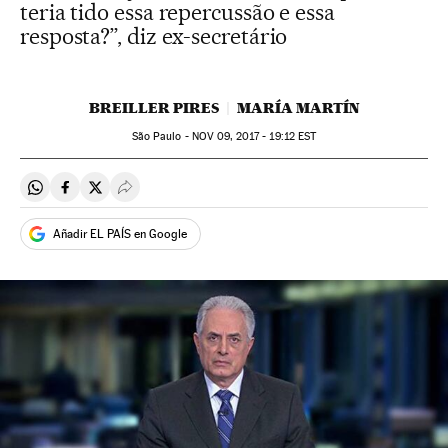
teria tido essa repercussão e essa
resposta?”, diz ex-secretário
BREILLER PIRES
MARÍA MARTÍN
São Paulo -
NOV
09, 2017 - 19:12
EST
Compartir en Whatsapp
Compartir en Facebook
Compartir en Twitter
Desplegar Redes Sociales
Añadir EL PAÍS en Google