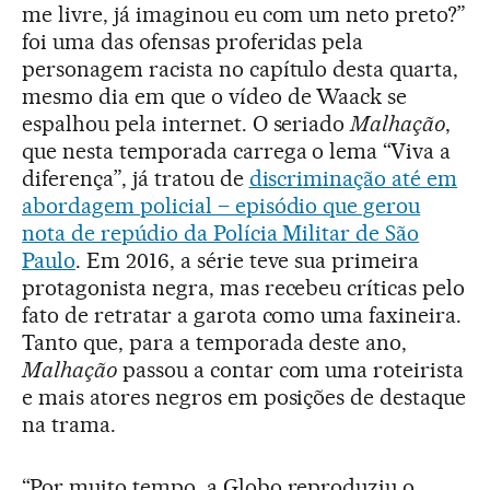
me livre, já imaginou eu com um neto preto?”
foi uma das ofensas proferidas pela
personagem racista no capítulo desta quarta,
mesmo dia em que o vídeo de Waack se
espalhou pela internet. O seriado
Malhação
,
que nesta temporada carrega o lema “Viva a
diferença”, já tratou de
discriminação até em
abordagem policial – episódio que gerou
nota de repúdio da Polícia Militar de São
Paulo
. Em 2016, a série teve sua primeira
protagonista negra, mas recebeu críticas pelo
fato de retratar a garota como uma faxineira.
Tanto que, para a temporada deste ano,
Malhação
passou a contar com uma roteirista
e mais atores negros em posições de destaque
na trama.
“Por muito tempo, a Globo reproduziu o