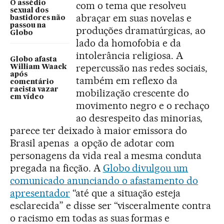
O assédio
com o tema que resolveu
sexual dos
abraçar em suas novelas e
bastidores não
passou na
produções dramatúrgicas, ao
Globo
lado da homofobia e da
intolerância religiosa. A
Globo afasta
repercussão nas redes sociais,
William Waack
após
também em reflexo da
comentário
racista vazar
mobilização crescente do
em vídeo
movimento negro e o rechaço
ao desrespeito das minorias,
parece ter deixado à maior emissora do
Brasil apenas a opção de adotar com
personagens da vida real a mesma conduta
pregada na ficção. A
Globo divulgou um
comunicado anunciando o afastamento do
apresentador
“até que a situação esteja
esclarecida” e disse ser “visceralmente contra
o racismo em todas as suas formas e