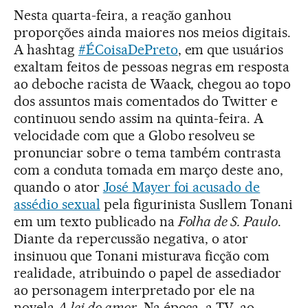
Nesta quarta-feira, a reação ganhou
proporções ainda maiores nos meios digitais.
A hashtag
#ÉCoisaDePreto
, em que usuários
exaltam feitos de pessoas negras em resposta
ao deboche racista de Waack, chegou ao topo
dos assuntos mais comentados do Twitter e
continuou sendo assim na quinta-feira. A
velocidade com que a Globo resolveu se
pronunciar sobre o tema também contrasta
com a conduta tomada em março deste ano,
quando o ator
José Mayer foi acusado de
assédio sexual
pela figurinista Susllem Tonani
em um texto publicado na
Folha de S. Paulo
.
Diante da repercussão negativa, o ator
insinuou que Tonani misturava ficção com
realidade, atribuindo o papel de assediador
ao personagem interpretado por ele na
novela
A lei do amor
. Na época, a TV, ao