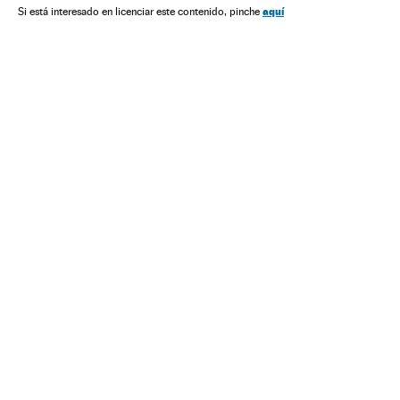
Meios comunicação
Sociedade
Comunicação
Justiça
aquí
Si está interesado en licenciar este contenido, pinche