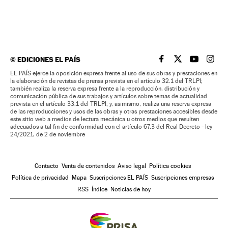
©
EDICIONES EL PAÍS
EL PAÍS BRASIL EN
EL PAÍS BRASI
EL PAÍS B
EL PA
EL PAÍS ejerce la oposición expresa frente al uso de sus obras y prestaciones en
la elaboración de revistas de prensa prevista en el artículo 32.1 del TRLPI;
también realiza la reserva expresa frente a la reproducción, distribución y
comunicación pública de sus trabajos y artículos sobre temas de actualidad
prevista en el artículo 33.1 del TRLPI; y, asimismo, realiza una reserva expresa
de las reproducciones y usos de las obras y otras prestaciones accesibles desde
este sitio web a medios de lectura mecánica u otros medios que resulten
adecuados a tal fin de conformidad con el artículo 67.3 del Real Decreto - ley
24/2021, de 2 de noviembre
Contacto
Venta de contenidos
Aviso legal
Política cookies
Política de privacidad
Mapa
Suscripciones EL PAÍS
Suscripciones empresas
RSS
Índice
Noticias de hoy