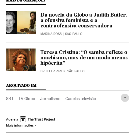
MAIS INFORMAÇÕES
Da novela da Globo a Judith Butler,
a ofensiva feminista e a
contraofensiva conservadora
MARINA ROSSI
| SÃO PAULO
Teresa Cristina: “O samba reflete o
machismo, mas de um modo menos
hipócrita”
BREILLER PIRES
| SÃO PAULO
ARQUIVADO EM
SBT
TV Globo
Jornalismo
Cadeias televisão
Racismo
Brasil
Delitos ódio
Discriminação
América do Sul
América Latina
Preconceitos
Delitos
Adere a
Mais informações
América
Televisão
Problemas sociais