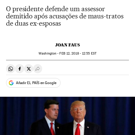
O presidente defende um assessor
demitido após acusações de maus-tratos
de duas ex-esposas
JOAN FAUS
Washington -
FEB
12, 2018 - 12:55
EST
Compartir en Whatsapp
Compartir en Facebook
Compartir en Twitter
Desplegar Redes Sociales
Añadir EL PAÍS en Google