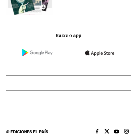
Baixe o app
©
EDICIONES EL PAÍS
EL PAÍS BRASIL EN
EL PAÍS BRASI
EL PAÍS B
EL PA