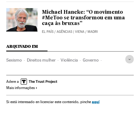
Michael Haneke: “O movimento
#MeToo se transformou em uma
caça às bruxas”
EL PAÍS
/
AGÊNCIAS
| VIENA / MADRI
ARQUIVADO EM
Sexismo
Direitos mulher
Violência
Governo
Relações gênero
Acontecimentos
Mulheres
América
Delitos
Administração Estado
Donald Trump
Adere a
Mais informações
Preconceitos
Justiça
Administração pública
Política
Problemas sociais
Sociedade
Assédio sexual
aquí
Si está interesado en licenciar este contenido, pinche
Casa Branca
Violência masculina
Estados Unidos
Violência gênero
Machismo
América do Norte
Crimes sexuais