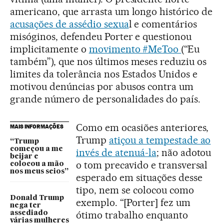
americano, que arrasta um longo histórico de
acusações de assédio sexua
l e comentários
misóginos, defendeu Porter e questionou
implicitamente o
movimento #MeToo
(“Eu
também”), que nos últimos meses reduziu os
limites da tolerância nos Estados Unidos e
motivou denúncias por abusos contra um
grande número de personalidades do país.
Como em ocasiões anteriores,
MAIS INFORMAÇÕES
Trump
atiçou a tempestade ao
“Trump
começou a me
invés de atenuá-la
; não adotou
beijar e
o tom precavido e transversal
colocou a mão
nos meus seios”
esperado em situações desse
tipo, nem se colocou como
Donald Trump
exemplo. “[Porter] fez um
nega ter
ótimo trabalho enquanto
assediado
várias mulheres