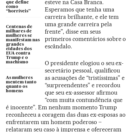
esteve na Casa Branca.
que define
como
Esperamos que tenha uma
“horríveis”
carreira brilhante, e ele tem
uma grande carreira pela
Centenas de
frente”, disse em seus
milhares de
mulheres se
primeiros comentários sobre o
manifestam nas
grandes
escândalo.
cidades dos
EUA contra
Trump e o
O presidente elogiou o seu ex-
machismo
secretário pessoal, qualificou
as acusações de “tristíssimas” e
As mulheres
mentem tanto
“surpreendentes” e recordou
quanto os
homens
que seu ex-assessor afirmou
“com muita contundência que
é inocente”. Em nenhum momento Trump
reconheceu a coragem das duas ex-esposas ao
enfrentarem um homem poderoso –
relataram seu caso à imprensa e ofereceram