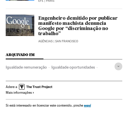
EFE
| PARIS
Engenheiro demitido por publicar
manifesto machista denuncia
Google por “discriminação no
trabalho”
AGÊNCIAS
| SAN FRANCISCO
ARQUIVADO EM
Igualdade remuneração
Igualdade oportunidades
Desigualdade social
BBC
Desigualdade econômica
Feminismo
Machismo
Parlamento
Adere a
Mais informações
Movimentos sociais
Sexismo
Direitos mulher
Relações gênero
Mulheres
Televisão
Preconceitos
aquí
Si está interesado en licenciar este contenido, pinche
Problemas sociais
Meios comunicação
Política
Economia
Sociedade
Comunicação
Salário