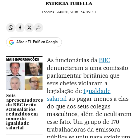
PATRICIA TUBELLA
Londres -
JAN
30, 2018 - 14:35
EST
Compartir en Whatsapp
Compartir en Facebook
Compartir en Twitter
Desplegar Redes Sociales
Añadir EL PAÍS en Google
As funcionárias da
BBC
MAIS INFORMAÇÕES
denunciaram a uma comissão
parlamentar britânica que
seus chefes violaram a
legislação de
igualdade
Seis
salarial
ao pagar menos a elas
apresentadores
do que aos seus colegas
da BBC terão
seus salários
masculinos, além de ocultarem
reduzidos em
nome da
esse fato. Um grupo de 170
igualdade
trabalhadoras da emissora
salarial
pública se uniu para exigir um