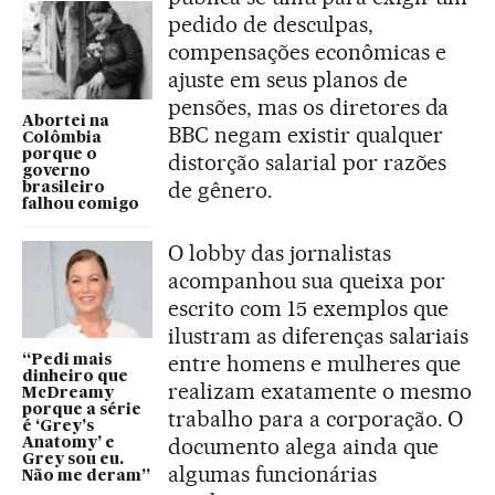
pedido de desculpas,
compensações econômicas e
ajuste em seus planos de
pensões, mas os diretores da
Abortei na
BBC negam existir qualquer
Colômbia
porque o
distorção salarial por razões
governo
de gênero.
brasileiro
falhou comigo
O lobby das jornalistas
acompanhou sua queixa por
escrito com 15 exemplos que
ilustram as diferenças salariais
entre homens e mulheres que
“Pedi mais
dinheiro que
realizam exatamente o mesmo
McDreamy
porque a série
trabalho para a corporação. O
é ‘Grey’s
documento alega ainda que
Anatomy’ e
Grey sou eu.
algumas funcionárias
Não me deram”