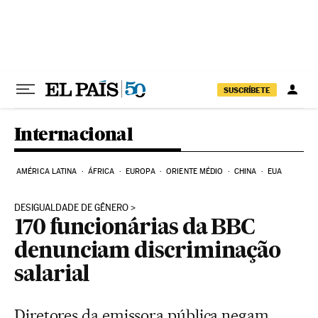
Pular para o conteúdo
SUSCRÍBETE
Internacional
AMÉRICA LATINA
ÁFRICA
EUROPA
ORIENTE MÉDIO
CHINA
EUA
DESIGUALDADE DE GÊNERO
170 funcionárias da BBC
denunciam discriminação
salarial
Diretores da emissora pública negam