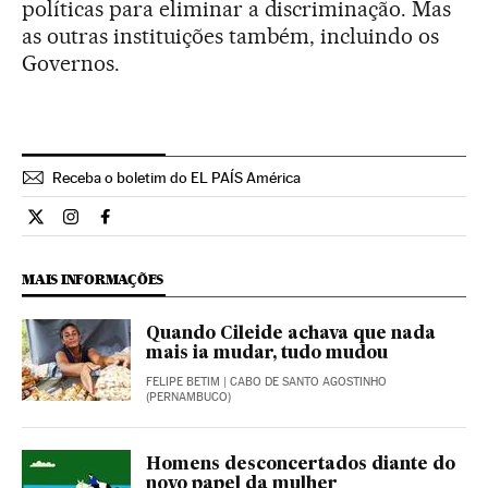
políticas para eliminar a discriminação. Mas
as outras instituições também, incluindo os
Governos.
Receba o boletim do EL PAÍS América
Opiniao El País Brasil en Twitter
Opiniao El País Brasil en Instagram
Opiniao El País Brasil en Facebook
MAIS INFORMAÇÕES
Quando Cileide achava que nada
mais ia mudar, tudo mudou
FELIPE BETIM
| CABO DE SANTO AGOSTINHO
(PERNAMBUCO)
Homens desconcertados diante do
novo papel da mulher