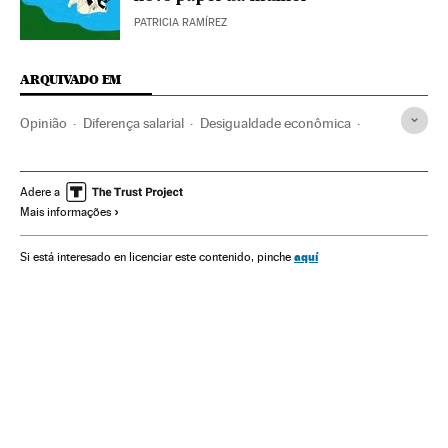
PATRICIA RAMÍREZ
ARQUIVADO EM
Opinião
Diferença salarial
Desigualdade econômica
Relações gênero
Economia
Igualdade remuneração
Desigualdade social
Salário
Condições trabalho
Adere a
Mais informações
Trabalho
Sociedade
aquí
Si está interesado en licenciar este contenido, pinche