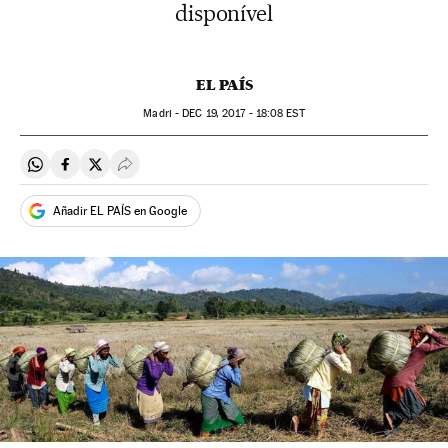
disponível
EL PAÍS
Madri -
DEC
19, 2017 - 18:08
EST
Compartir en Whatsapp
Compartir en Facebook
Compartir en Twitter
Desplegar Redes Sociales
Añadir EL PAÍS en Google