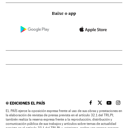
Baixe o app
©
EDICIONES EL PAÍS
EL PAÍS BRASIL EN
EL PAÍS BRASI
EL PAÍS B
EL PA
EL PAÍS ejerce la oposición expresa frente al uso de sus obras y prestaciones en
la elaboración de revistas de prensa prevista en el artículo 32.1 del TRLPI;
también realiza la reserva expresa frente a la reproducción, distribución y
comunicación pública de sus trabajos y artículos sobre temas de actualidad