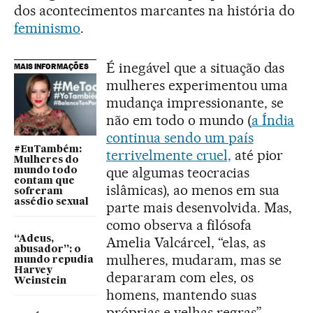
dos acontecimentos marcantes na história do
feminismo
.
É inegável que a situação das
MAIS INFORMAÇÕES
mulheres experimentou uma
mudança impressionante, se
não em todo o mundo (
a Índia
continua sendo um país
#EuTambém:
terrivelmente cruel,
até pior
Mulheres do
que algumas teocracias
mundo todo
contam que
islâmicas), ao menos em sua
sofreram
assédio sexual
parte mais desenvolvida. Mas,
como observa a filósofa
“Adeus,
Amelia Valcárcel, “elas, as
abusador”: o
mulheres, mudaram, mas se
mundo repudia
Harvey
depararam com eles, os
Weinstein
homens, mantendo suas
próprias e velhas regras”.