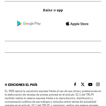
Baixe o app
©
EDICIONES EL PAÍS
EL PAÍS BRASIL EN
EL PAÍS BRASI
EL PAÍS B
EL PA
EL PAÍS ejerce la oposición expresa frente al uso de sus obras y prestaciones en
la elaboración de revistas de prensa prevista en el artículo 32.1 del TRLPI;
también realiza la reserva expresa frente a la reproducción, distribución y
comunicación pública de sus trabajos y artículos sobre temas de actualidad
prevista en el artículo 33.1 del TRLPI; y, asimismo, realiza una reserva expresa