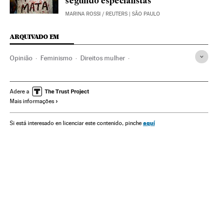
segundo especialistas
MARINA ROSSI
/
REUTERS
| SÃO PAULO
ARQUIVADO EM
Opinião
Feminismo
Direitos mulher
Movimentos sociais
Mulheres
Relações gênero
Delitos
Espanha
Justiça
Cultura
Política
Sociedade
Adere a
Mais informações
aquí
Si está interesado en licenciar este contenido, pinche