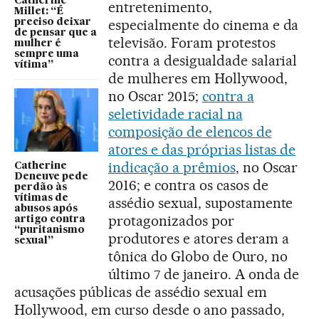
Catherine
entretenimento,
Millet: “É
especialmente do cinema e da
preciso deixar
de pensar que a
televisão. Foram protestos
mulher é
sempre uma
contra a desigualdade salarial
vítima”
de mulheres em Hollywood,
no Oscar 2015;
contra a
seletividade racial na
composição de elencos de
atores e das próprias listas de
indicação a prêmios
, no Oscar
Catherine
Deneuve pede
2016; e contra os casos de
perdão às
vítimas de
assédio sexual, supostamente
abusos após
protagonizados por
artigo contra
“puritanismo
produtores e atores deram a
sexual”
tônica do Globo de Ouro, no
último 7 de janeiro. A onda de
acusações públicas de assédio sexual em
Hollywood, em curso desde o ano passado,