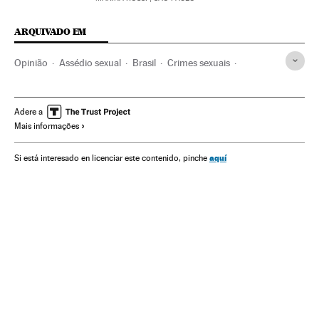
ARQUIVADO EM
Opinião
Assédio sexual
Brasil
Crimes sexuais
América do Sul
América Latina
América
Delitos
Justiça
Movimento #Me Too
Feminismo
Adere a
Mais informações
Movimentos sociais
Mulheres
Sociedade
aquí
Si está interesado en licenciar este contenido, pinche