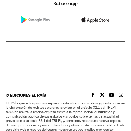
Baixe o app
©
EDICIONES EL PAÍS
EL PAÍS BRASIL EN
EL PAÍS BRASI
EL PAÍS B
EL PA
EL PAÍS ejerce la oposición expresa frente al uso de sus obras y prestaciones en
la elaboración de revistas de prensa prevista en el artículo 32.1 del TRLPI;
también realiza la reserva expresa frente a la reproducción, distribución y
comunicación pública de sus trabajos y artículos sobre temas de actualidad
prevista en el artículo 33.1 del TRLPI; y, asimismo, realiza una reserva expresa
de las reproducciones y usos de las obras y otras prestaciones accesibles desde
este sitio web a medios de lectura mecánica u otros medios que resulten