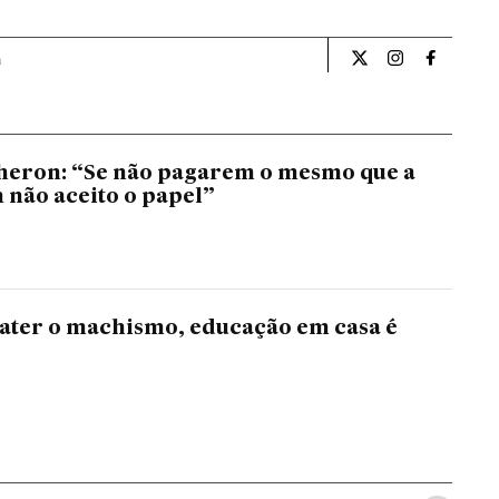
a
Opiniao El País Br
Opiniao El Pa
Opiniao 
heron: “Se não pagarem o mesmo que a
não aceito o papel”
ater o machismo, educação em casa é