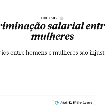
EDITORIAIS
i
riminação salarial ent
mulheres
rios entre homens e mulheres são injus
Añadir EL PAÍS en Google
ales