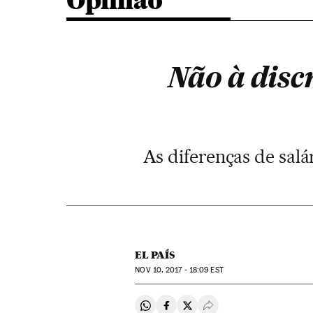
Opinião
Não à disc
As diferenças de salá
EL PAÍS
NOV
10, 2017 - 18:09
EST
Compartir en Whatsapp
Compartir en Facebook
Compartir en Twitter
Desplegar Redes Soci