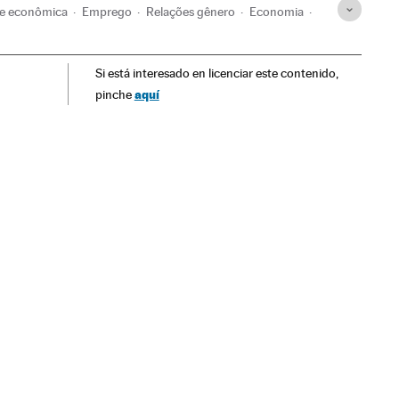
de econômica
Emprego
Relações gênero
Economia
cial
Salário
Condições trabalho
Trabalho
Sociedade
Si está interesado en licenciar este contenido,
aquí
pinche