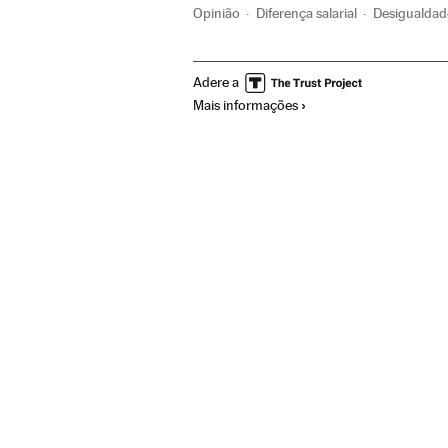
Opinião
Diferença salarial
Desigualda
Igualdade remuneração
Desigualdade so
Adere a
Mais informações