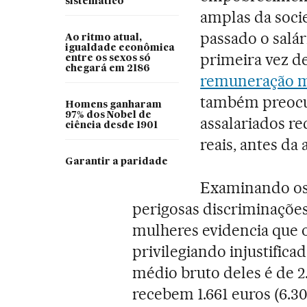
sistemático”
amplas da soci
passado o salá
Ao ritmo atual,
igualdade econômica
primeira vez de
entre os sexos só
chegará em 2186
remuneração 
também preocup
Homens ganharam
97% dos Nobel de
assalariados r
ciência desde 1901
reais, antes da
Garantir a paridade
Examinando os
perigosas discriminações
mulheres evidencia que 
privilegiando injustific
médio bruto deles é de 2.
recebem 1.661 euros (6.3