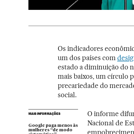
Os indicadores econômi
um dos países com
desig
estado a diminuição do n
mais baixos, um círculo 
precariedade do mercado 
social.
O informe difu
MAIS INFORMAÇÕES
Nacional de Est
Google paga menos às
mulheres “de modo
empobrecimento