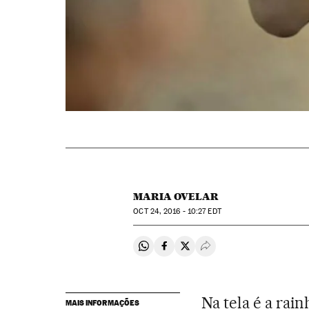
MARIA OVELAR
OCT
24, 2016 - 10:27
EDT
Compartir en Whatsapp
Compartir en Facebook
Compartir en Twitter
Desplegar Redes Soci
Na tela é a rai
MAIS INFORMAÇÕES