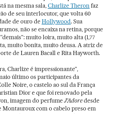
tá na mesma sala,
Charlize Theron
faz
ão de seu interlocutor, que volta 60
idade de ouro de
Hollywood
. Sua
ramos, não se encaixa na retina, porque
 “demais”: muito loira, muito alta (1,77
ta, muito bonita, muito deusa. A atriz de
orte de Lauren Bacall e Rita Hayworth.
a, Charlize é impressionante”,
io último os participantes da
olle Noire, o castelo ao sul da França
istian Dior e que foi renovado pela
eron, imagem do perfume
J’Adore
desde
de Montauroux com o cabelo preso em