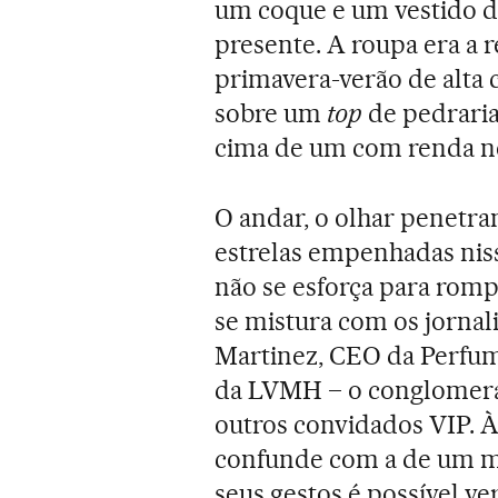
um coque e um vestido de
presente. A roupa era a 
primavera-verão de alta 
sobre um
top
de pedraria
cima de um com renda n
O andar, o olhar penetra
estrelas empenhadas niss
não se esforça para romp
se mistura com os jornal
Martinez, CEO da Perfum
da LVMH – o conglomerad
outros convidados VIP. À
confunde com a de um man
seus gestos é possível ver