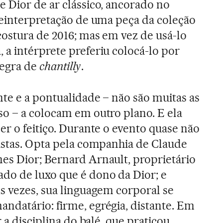
 Dior de ar clássico, ancorado no
reinterpretação de uma peça da coleção
costura de 2016; mas em vez de usá-lo
, a intérprete preferiu colocá-lo por
egra de
chantilly
.
nte e a pontualidade – não são muitas as
o – a colocam em outro plano. E ela
er o feitiço. Durante o evento quase não
istas. Opta pela companhia de Claude
es Dior; Bernard Arnault, proprietário
o de luxo que é dono da Dior; e
s vezes, sua linguagem corporal se
datário: firme, egrégia, distante. Em
 a disciplina do balé, que praticou