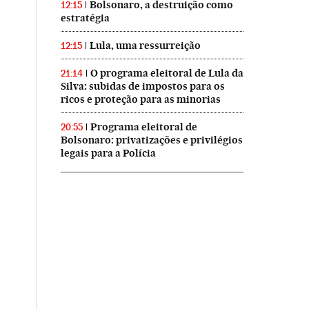
Bolsonaro, a destruição como
12:15
estratégia
Lula, uma ressurreição
12:15
O programa eleitoral de Lula da
21:14
Silva: subidas de impostos para os
ricos e proteção para as minorias
Programa eleitoral de
20:55
Bolsonaro: privatizações e privilégios
legais para a Polícia
ís Brasil en Twitter
 El País Brasil en Instagram
ional El País Brasil en Facebook