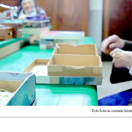
Três freiras contam hós