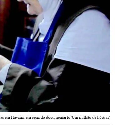
tias em Havana, em cena do documentário ‘Um milhão de hóstias’.