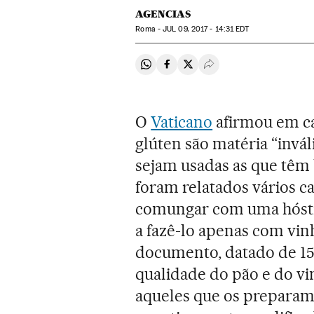
AGENCIAS
Roma -
JUL
09, 2017 - 14:31
EDT
Compartir en Whatsapp
Compartir en Facebook
Compartir en Twitter
Desplegar Redes Soci
O
Vaticano
afirmou em ca
glúten são matéria “invál
sejam usadas as que têm
foram relatados vários c
comungar com uma hóstia
a fazê-lo apenas com vi
documento, datado de 15 
qualidade do pão e do vin
aqueles que os preparam”