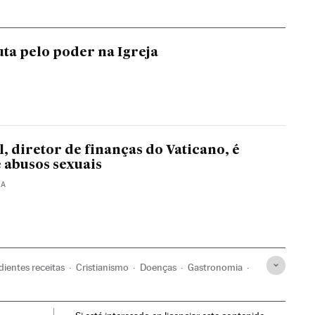
uta pelo poder na Igreja
, diretor de finanças do Vaticano, é
 abusos sexuais
MA
dientes receitas
Cristianismo
Doenças
Gastronomia
a
Roma
Alimentação
Cultura
Estilo vida
Saúde