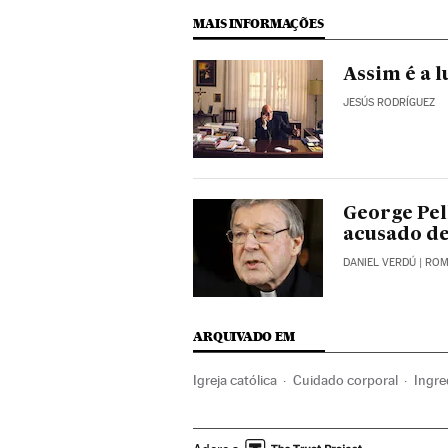
MAIS INFORMAÇÕES
Assim é a l
JESÚS RODRÍGUEZ
George Pell
acusado de
DANIEL VERDÚ
| RO
ARQUIVADO EM
Igreja católica
Cuidado corporal
Ingre
Bem-estar
Europa
Religião
Medicin