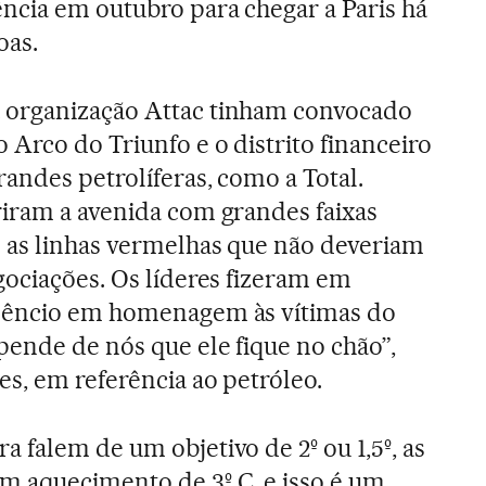
ncia em outubro para chegar a Paris há
oas.
 organização Attac tinham convocado
 Arco do Triunfo e o distrito financeiro
andes petrolíferas, como a Total.
iram a avenida com grandes faixas
 as linhas vermelhas que não deveriam
gociações. Os líderes fizeram em
lêncio em homenagem às vítimas do
ende de nós que ele fique no chão”,
es, em referência ao petróleo.
 falem de um objetivo de 2º ou 1,5º, as
 aquecimento de 3º C, e isso é um