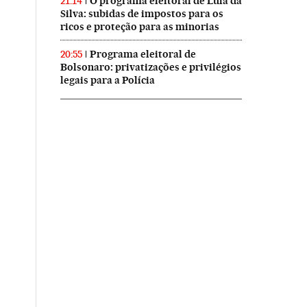
O programa eleitoral de Lula da
21:14
Silva: subidas de impostos para os
ricos e proteção para as minorias
Programa eleitoral de
20:55
Bolsonaro: privatizações e privilégios
legais para a Polícia