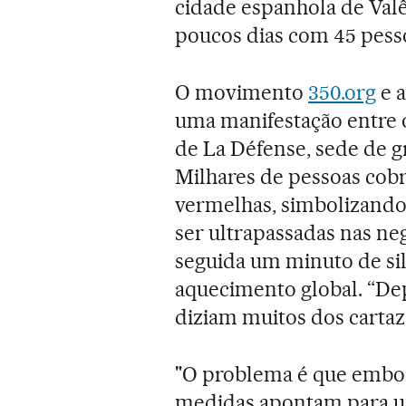
cidade espanhola de Valê
poucos dias com 45 pess
O movimento
350.org
e a
uma manifestação entre o
de La Défense, sede de gr
Milhares de pessoas cobr
vermelhas, simbolizando
ser ultrapassadas nas ne
seguida um minuto de si
aquecimento global. “Dep
diziam muitos dos cartaz
"O problema é que embora
medidas apontam para um