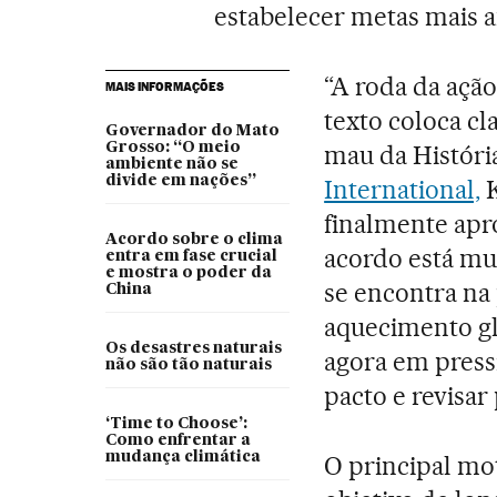
estabelecer metas mais a
“A roda da ação
MAIS INFORMAÇÕES
texto coloca cl
Governador do Mato
Grosso: “O meio
mau da História
ambiente não se
divide em nações”
International,
K
finalmente apr
Acordo sobre o clima
acordo está mui
entra em fase crucial
e mostra o poder da
se encontra na
China
aquecimento glo
Os desastres naturais
agora em press
não são tão naturais
pacto e revisar
‘Time to Choose’:
Como enfrentar a
mudança climática
O principal mot