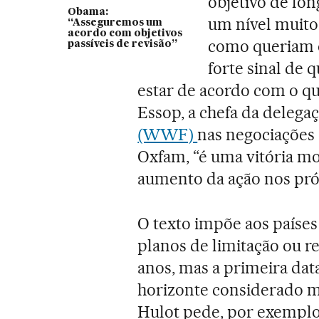
objetivo de lo
Obama:
um nível muito a
“Asseguremos um
acordo com objetivos
como queriam o
passíveis de revisão”
forte sinal de
estar de acordo com o qu
Essop, a chefa da delega
(WWF)
nas negociações 
Oxfam, “é uma vitória mo
aumento da ação nos pró
O texto impõe aos paíse
planos de limitação ou r
anos, mas a primeira data
horizonte considerado m
Hulot pede, por exemplo