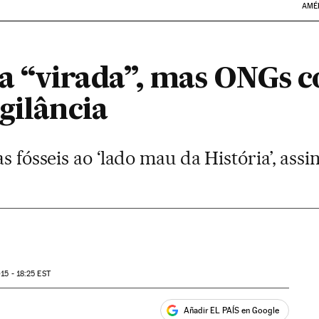
AMÉ
a “virada”, mas ONGs 
gilância
as fósseis ao ‘lado mau da História’, ass
15 - 18:25
EST
Añadir EL PAÍS en Google
ales