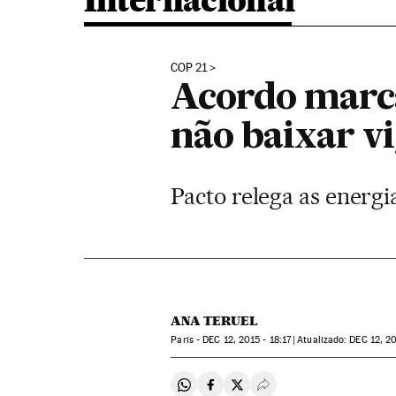
Internacional
COP 21
Acordo marc
não baixar vi
Pacto relega as energi
ANA TERUEL
Paris -
DEC
12, 2015 - 18:17
atualizado:
DEC
12, 20
Compartir en Whatsapp
Compartir en Facebook
Compartir en Twitter
Desplegar Redes Soci