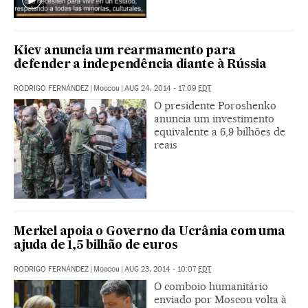
Kiev anuncia um rearmamento para
defender a independência diante à Rússia
RODRIGO FERNÁNDEZ
|
Moscou
|
AUG 24, 2014 - 17:09
EDT
O presidente Poroshenko
anuncia um investimento
equivalente a 6,9 bilhões de
reais
Merkel apoia o Governo da Ucrânia com uma
ajuda de 1,5 bilhão de euros
RODRIGO FERNÁNDEZ
|
Moscou
|
AUG 23, 2014 - 10:07
EDT
O comboio humanitário
enviado por Moscou volta à