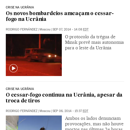
CRISE NA UCRÂNIA
Os novos bombardeios ameaçam o cessar-
fogo na Ucrânia
RODRIGO FERNÁNDEZ
|
Moscou
|
SEP 07, 2014 - 14:08
EDT
O protocolo da trégua de
Minsk prevê mais autonomia
para o leste da Ucrânia
CRISE NA UCRÂNIA
O cessar-fogo continua na Ucrânia, apesar da
troca de tiros
RODRIGO FERNÁNDEZ
|
Moscou
|
SEP 06, 2014 - 15:37
EDT
Ambos os lados denunciam
provocações, mas não houve
mortos nas últimas 24 horas