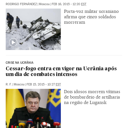
RODRIGO FERNÁNDEZ
|
Moscou
|
FEB 16, 2015 - 12:20
EST
Porta-voz militar ucraniano
afirma que cinco soldados
morreram
CRISE NA UCRÂNIA
Cessar-fogo entra em vigor na Ucrânia após
um dia de combates intensos
R. F.
|
Moscou
|
FEB 15, 2015 - 10:27
EST
Dois idosos morrem vítimas
de bombardeio de artilharia
na região de Lugansk