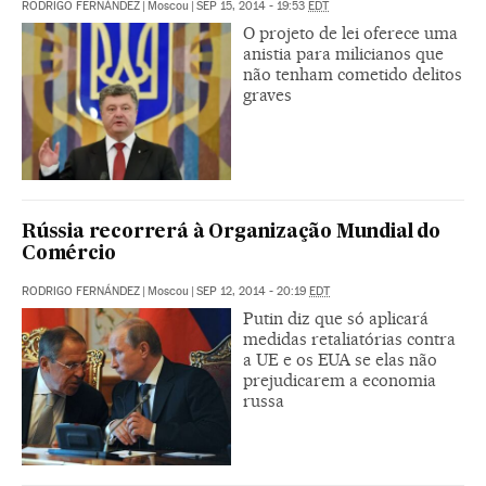
RODRIGO FERNÁNDEZ
|
Moscou
|
SEP 15, 2014 - 19:53
EDT
O projeto de lei oferece uma
anistia para milicianos que
não tenham cometido delitos
graves
Rússia recorrerá à Organização Mundial do
Comércio
RODRIGO FERNÁNDEZ
|
Moscou
|
SEP 12, 2014 - 20:19
EDT
Putin diz que só aplicará
medidas retaliatórias contra
a UE e os EUA se elas não
prejudicarem a economia
russa