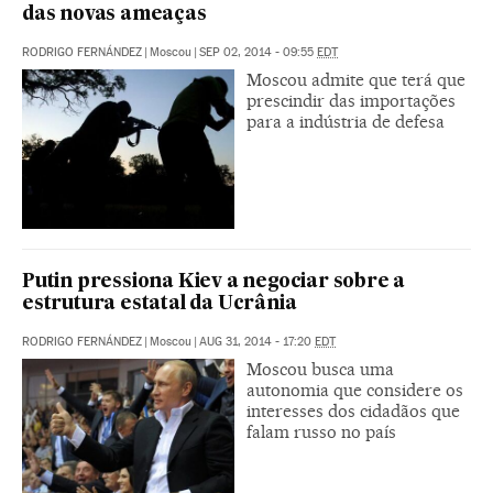
das novas ameaças
RODRIGO FERNÁNDEZ
|
Moscou
|
SEP 02, 2014 - 09:55
EDT
Moscou admite que terá que
prescindir das importações
para a indústria de defesa
Putin pressiona Kiev a negociar sobre a
estrutura estatal da Ucrânia
RODRIGO FERNÁNDEZ
|
Moscou
|
AUG 31, 2014 - 17:20
EDT
Moscou busca uma
autonomia que considere os
interesses dos cidadãos que
falam russo no país