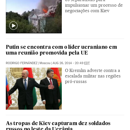
impulsionar um processo de
negociações com Kiev
Putin se encontra com o líder ucraniano em
uma reunião promovida pela UE
RODRIGO FERNÁNDEZ
|
Moscou
|
AUG 26, 2014 - 20:49
EDT
O Kremlin adverte contra a
escalada militar nas regiões
pró-russas
As tropas de Kiev capturam dez soldados
russos no leste da Ucrânia