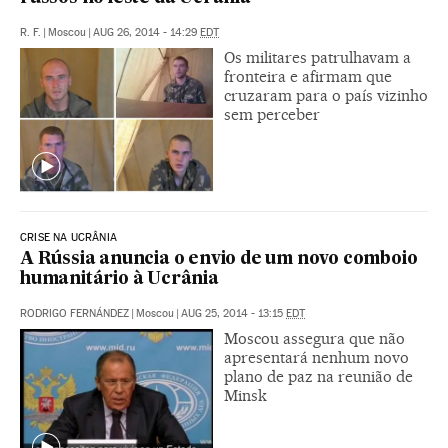
R. F.
|
Moscou
|
AUG 26, 2014 - 14:29
EDT
Os militares patrulhavam a
fronteira e afirmam que
cruzaram para o país vizinho
sem perceber
CRISE NA UCRÂNIA
A Rússia anuncia o envio de um novo comboio
humanitário à Ucrânia
RODRIGO FERNÁNDEZ
|
Moscou
|
AUG 25, 2014 - 13:15
EDT
Moscou assegura que não
apresentará nenhum novo
plano de paz na reunião de
Minsk