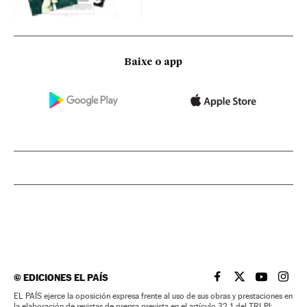
Baixe o app
©
EDICIONES EL PAÍS
EL PAÍS BRASIL EN
EL PAÍS BRASI
EL PAÍS B
EL PA
EL PAÍS ejerce la oposición expresa frente al uso de sus obras y prestaciones en
la elaboración de revistas de prensa prevista en el artículo 32.1 del TRLPI;