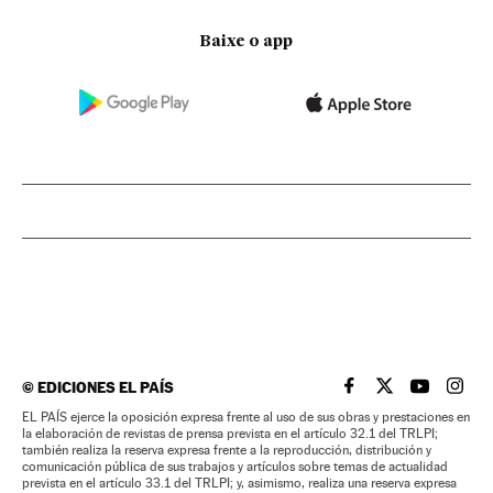
Baixe o app
©
EDICIONES EL PAÍS
EL PAÍS BRASIL EN
EL PAÍS BRASI
EL PAÍS B
EL PA
EL PAÍS ejerce la oposición expresa frente al uso de sus obras y prestaciones en
la elaboración de revistas de prensa prevista en el artículo 32.1 del TRLPI;
también realiza la reserva expresa frente a la reproducción, distribución y
comunicación pública de sus trabajos y artículos sobre temas de actualidad
prevista en el artículo 33.1 del TRLPI; y, asimismo, realiza una reserva expresa