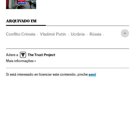
ARQUIVADO EM
Conflito Crimeia
Vladimir Putin
Ucrânia
Rússia
Europa Leste
Conflitos territoriais
UE
Europa
Organizações internacionais
Conflitos
Relações exteriores
Adere a
Mais informações
aquí
Si está interesado en licenciar este contenido, pinche