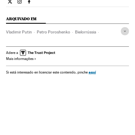
Internacional El País Brasil en Twitter
Internacional El País Brasil en Instagram
Internacional El País Brasil en Facebook
ARQUIVADO EM
Vladimir Putin
Petro Poroshenko
Bielorrússia
Ucrânia
Europa Leste
Guerra
Europa
Conflitos
Adere a
Mais informações
aquí
Si está interesado en licenciar este contenido, pinche