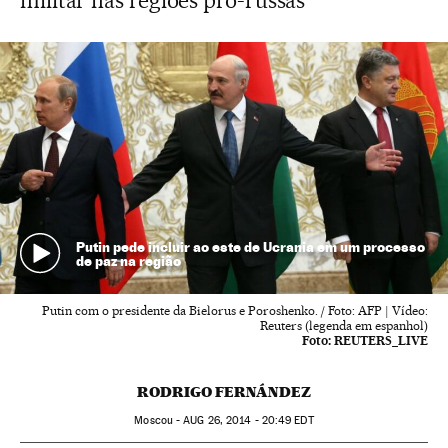
militar nas regiões pró-russas
Putin pede incluir ao este de Ucrania em um processo
de paz na região
Putin com o presidente da Bielorus e Poroshenko. / Foto: AFP | Vídeo:
Reuters (legenda em espanhol)
Foto:
REUTERS_LIVE
RODRIGO FERNÁNDEZ
Moscou -
AUG
26, 2014 - 20:49
EDT