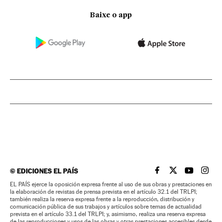
Baixe o app
©
EDICIONES EL PAÍS
EL PAÍS BRASIL EN
EL PAÍS BRASI
EL PAÍS B
EL PA
EL PAÍS ejerce la oposición expresa frente al uso de sus obras y prestaciones en
la elaboración de revistas de prensa prevista en el artículo 32.1 del TRLPI;
también realiza la reserva expresa frente a la reproducción, distribución y
comunicación pública de sus trabajos y artículos sobre temas de actualidad
prevista en el artículo 33.1 del TRLPI; y, asimismo, realiza una reserva expresa
de las reproducciones y usos de las obras y otras prestaciones accesibles desde