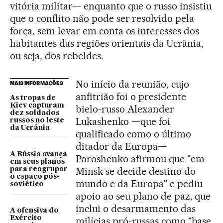
vitória militar— enquanto que o russo insistiu
que o conflito não pode ser resolvido pela
força, sem levar em conta os interesses dos
habitantes das regiões orientais da Ucrânia,
ou seja, dos rebeldes.
No início da reunião, cujo
MAIS INFORMAÇÕES
anfitrião foi o presidente
As tropas de
Kiev capturam
bielo-russo Alexander
dez soldados
Lukashenko —que foi
russos no leste
da Ucrânia
qualificado como o último
ditador da Europa—
A Rússia avança
Poroshenko afirmou que "em
em seus planos
Minsk se decide destino do
para reagrupar
o espaço pós-
mundo e da Europa" e pediu
soviético
apoio ao seu plano de paz, que
inclui o desarmamento das
A ofensiva do
Exército
milícias pró-russas como "base