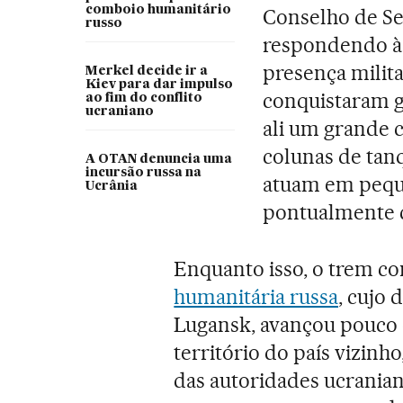
comboio humanitário
Conselho de Se
russo
respondendo à 
presença milit
Merkel decide ir a
Kiev para dar impulso
conquistaram g
ao fim do conflito
ucraniano
ali um grande 
colunas de tan
A OTAN denuncia uma
incursão russa na
atuam em pequ
Ucrânia
pontualmente c
Enquanto isso, o trem co
humanitária russa
, cujo 
Lugansk, avançou pouco 
território do país vizinh
das autoridades ucrania