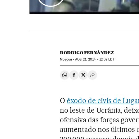
RODRIGO FERNÁNDEZ
Moscou -
AUG
21, 2014 - 12:59
EDT
Compartir en Whatsapp
Compartir en Facebook
Compartir en Twitter
Desplegar Redes Soci
O
êxodo de civis de Lug
no leste de Ucrânia, deix
ofensiva das forças gove
aumentado nos últimos di
200.000 pessoas depois da