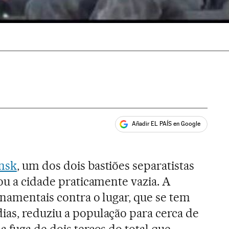
Añadir EL PAÍS en Google
ales
ansk
, um dos dois bastiões separatistas
ou a cidade praticamente vazia. A
rnamentais contra o lugar, que se tem
as, reduziu a população para cerca de
 fuga de dois terços do total que