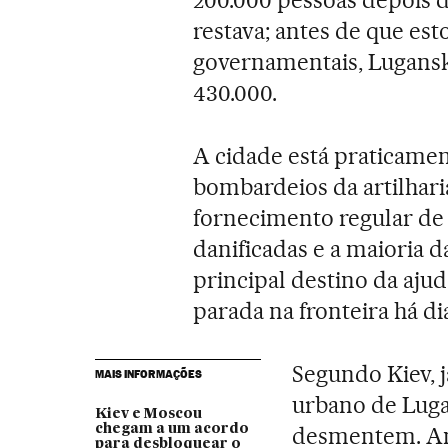
restava; antes de que est
governamentais, Lugansk
430.000.
A cidade está praticamen
bombardeios da artilharia
fornecimento regular de l
danificadas e a maioria da
principal destino da ajud
parada na fronteira há di
Segundo Kiev, 
MAIS INFORMAÇÕES
urbano de Lugan
Kiev e Moscou
chegam a um acordo
desmentem. And
para desbloquear o