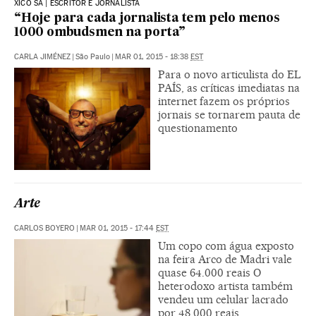
XICO SÁ | ESCRITOR E JORNALISTA
“Hoje para cada jornalista tem pelo menos
1000 ombudsmen na porta”
CARLA JIMÉNEZ
|
São Paulo
|
MAR 01, 2015 - 18:38
EST
Para o novo articulista do EL
PAÍS, as críticas imediatas na
internet fazem os próprios
jornais se tornarem pauta de
questionamento
Arte
CARLOS BOYERO
|
MAR 01, 2015 - 17:44
EST
Um copo com água exposto
na feira Arco de Madri vale
quase 64.000 reais O
heterodoxo artista também
vendeu um celular lacrado
por 48.000 reais