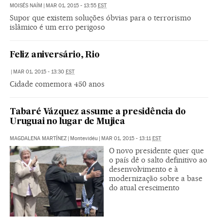
MOISÉS NAÍM
|
MAR 01, 2015 - 13:55
EST
Supor que existem soluções óbvias para o terrorismo
islâmico é um erro perigoso
Feliz aniversário, Rio
|
MAR 01, 2015 - 13:30
EST
Cidade comemora 450 anos
Tabaré Vázquez assume a presidência do
Uruguai no lugar de Mujica
MAGDALENA MARTÍNEZ
|
Montevidéu
|
MAR 01, 2015 - 13:11
EST
O novo presidente quer que
o país dê o salto definitivo ao
desenvolvimento e à
modernização sobre a base
do atual crescimento