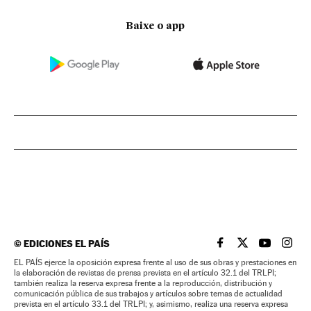
Baixe o app
©
EDICIONES EL PAÍS
EL PAÍS BRASIL EN
EL PAÍS BRASI
EL PAÍS B
EL PA
EL PAÍS ejerce la oposición expresa frente al uso de sus obras y prestaciones en
la elaboración de revistas de prensa prevista en el artículo 32.1 del TRLPI;
también realiza la reserva expresa frente a la reproducción, distribución y
comunicación pública de sus trabajos y artículos sobre temas de actualidad
prevista en el artículo 33.1 del TRLPI; y, asimismo, realiza una reserva expresa