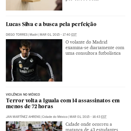
Lucas Silva e a busca pela perfeição
DIEGO TORRES
|
Madri
|
MAR 01, 2015 - 17:40
EST
O volante do Madrid
examina-se diariamente com
uma consultora futbolística
VIOLÊNCIA NO MÉXICO
Terror volta a Iguala com 14 assassinatos em
menos de 72 horas
JAN MARTÍNEZ AHRENS
|
Cidade do México
|
MAR 01, 2015 - 16:43
EST
Cidade onde ocorreu a
matança de 43 estudantes