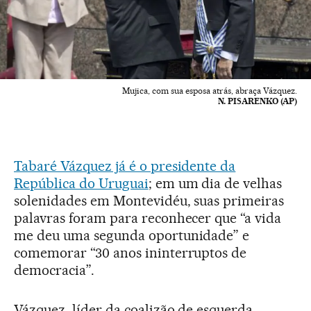
Mujica, com sua esposa atrás, abraça Vázquez.
N. PISARENKO (AP)
Tabaré Vázquez já é o presidente da
República do Uruguai
; em um dia de velhas
solenidades em Montevidéu, suas primeiras
palavras foram para reconhecer que “a vida
me deu uma segunda oportunidade” e
comemorar “30 anos ininterruptos de
democracia”.
Vázquez, líder da coalizão de esquerda