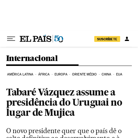
Pular para o conteúdo
SUSCRÍBETE
Internacional
AMÉRICA LATINA
ÁFRICA
EUROPA
ORIENTE MÉDIO
CHINA
EUA
Tabaré Vázquez assume a
presidência do Uruguai no
lugar de Mujica
O novo presidente quer que o país dê o