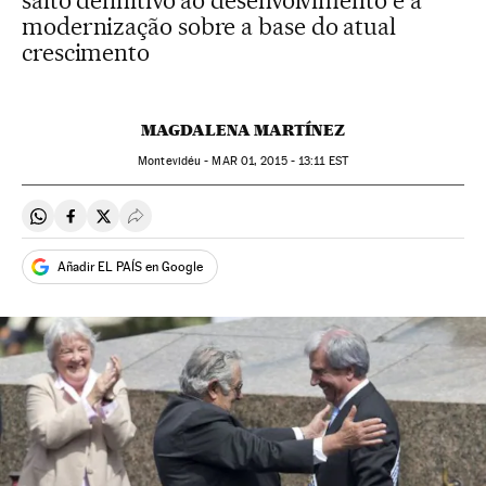
salto definitivo ao desenvolvimento e à
modernização sobre a base do atual
crescimento
MAGDALENA MARTÍNEZ
Montevidéu -
MAR
01, 2015 - 13:11
EST
Compartir en Whatsapp
Compartir en Facebook
Compartir en Twitter
Desplegar Redes Sociales
Añadir EL PAÍS en Google