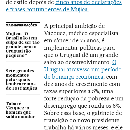
de estilo depois de
cinco anos de declarações
e frases contundentes de Mujica.
A principal ambição de
MAIS INFORMAÇÕES
Vázquez, médico especialista
Mujica: “O
Brasil não tem
em câncer de 75 anos, é
culpa de ser tão
implementar políticas para
grande, nem o
Uruguai tão
que o Uruguai dê um grande
pequeno”
salto ao desenvolvimento.
O
Uruguai atravessa um período
Sete grandes
de bonança econômica
, com
momentos
pelos quais
dez anos de crescimento com
lembraremos
de José Mujica
taxas superiores a 5%, uma
forte redução da pobreza e um
Tabaré
desemprego que ronda os 6%.
Vázquez: o
Sobre essa base, o gabinete de
homem que
sabia mandar
transição do novo presidente
trabalha há vários meses, e ele