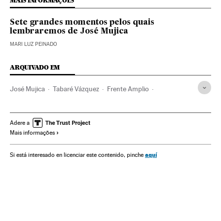
MAIS INFORMAÇÕES
Sete grandes momentos pelos quais
lembraremos de José Mujica
MARI LUZ PEINADO
ARQUIVADO EM
José Mujica
Tabaré Vázquez
Frente Amplio
Montevidéu
Uruguai
América do Sul
América Latina
Partidos políticos
América
Política
Adere a
Mais informações
aquí
Si está interesado en licenciar este contenido, pinche