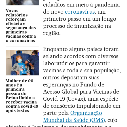
cidadãos em meio à pandemia
do novo
coronavírus
, um
Novos
relatórios
primeiro passo em um longo
reforçam
eficácia e
processo de imunização na
segurança das
região.
primeiras
vacinas contra
o coronavírus
Enquanto alguns países foram
selando acordos com diversos
laboratórios para garantir
vacinas a toda a sua população,
outros depositam suas
Mulher de 90
esperanças no Fundo de
anos é a
primeira
Acesso Global para Vacinas de
pessoa do
Covid-19 (Covax), uma espécie
Reino Unido a
receber vacina
de consórcio impulsionado em
contra covid-19
após testes
parte pela
Organização
Mundial da Saúde (OMS)
, cujo