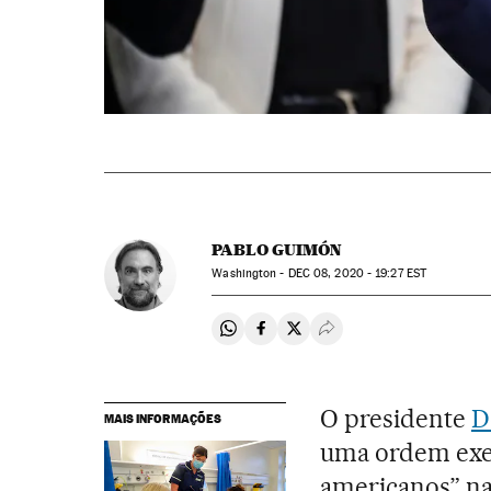
PABLO GUIMÓN
Washington -
DEC
08, 2020 - 19:27
EST
Compartir en Whatsapp
Compartir en Facebook
Compartir en Twitter
Desplegar Redes Soci
O presidente
D
MAIS INFORMAÇÕES
uma ordem exec
americanos” na