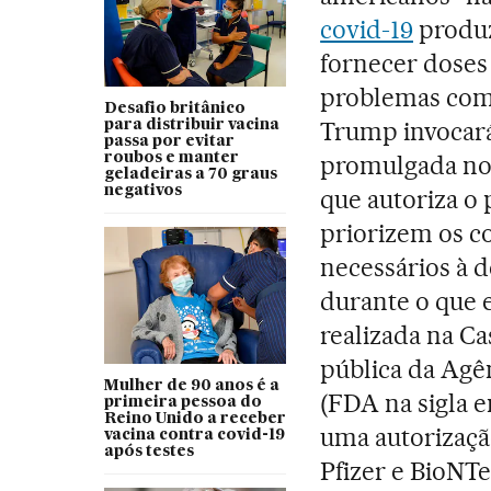
covid-19
produz
fornecer doses 
problemas com 
Desafio britânico
Trump invocará
para distribuir vacina
passa por evitar
roubos e manter
promulgada no 
geladeiras a 70 graus
negativos
que autoriza o 
priorizem os c
necessários à d
durante o que 
realizada na Ca
pública da Agê
Mulher de 90 anos é a
(FDA na sigla e
primeira pessoa do
Reino Unido a receber
uma autorizaçã
vacina contra covid-19
após testes
Pfizer e BioNTe