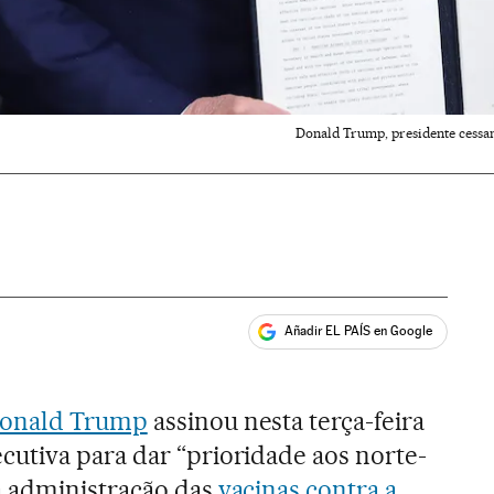
Donald Trump, presidente cessan
Añadir EL PAÍS en Google
ales
onald Trump
assinou nesta terça-feira
utiva para dar “prioridade aos norte-
 administração das
vacinas contra a