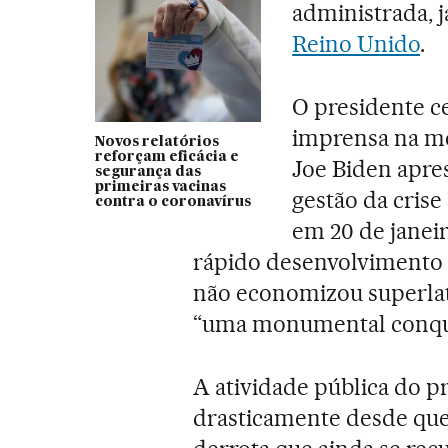
administrada, j
Reino Unido
.
O presidente c
imprensa na me
Novos relatórios
reforçam eficácia e
Joe Biden apre
segurança das
primeiras vacinas
gestão da crise
contra o coronavírus
em 20 de janeir
rápido desenvolvimento 
não economizou superlati
“uma monumental conqui
A atividade pública do p
drasticamente desde qu