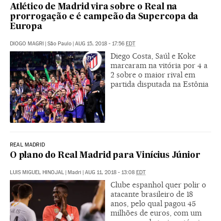
Atlético de Madrid vira sobre o Real na
prorrogação e é campeão da Supercopa da
Europa
DIOGO MAGRI
|
São Paulo
|
AUG 15, 2018 - 17:56
EDT
Diego Costa, Saúl e Koke
marcaram na vitória por 4 a
2 sobre o maior rival em
partida disputada na Estônia
REAL MADRID
O plano do Real Madrid para Vinícius Júnior
LUIS MIGUEL HINOJAL
|
Madri
|
AUG 11, 2018 - 13:08
EDT
Clube espanhol quer polir o
atacante brasileiro de 18
anos, pelo qual pagou 45
milhões de euros, com um