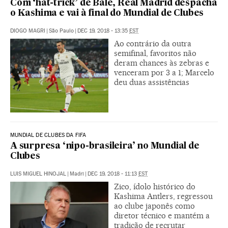
Com ‘hat-trick’ de Bale, Real Madrid despacha
o Kashima e vai à final do Mundial de Clubes
DIOGO MAGRI
|
São Paulo
|
DEC 19, 2018 - 13:35
EST
Ao contrário da outra
semifinal, favoritos não
deram chances às zebras e
venceram por 3 a 1; Marcelo
deu duas assistências
MUNDIAL DE CLUBES DA FIFA
A surpresa ‘nipo-brasileira’ no Mundial de
Clubes
LUIS MIGUEL HINOJAL
|
Madri
|
DEC 19, 2018 - 11:13
EST
Zico, ídolo histórico do
Kashima Antlers, regressou
ao clube japonês como
diretor técnico e mantém a
tradição de recrutar