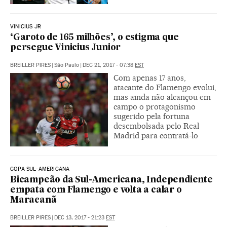
VINICIUS JR
‘Garoto de 165 milhões’, o estigma que
persegue Vinicius Junior
BREILLER PIRES
|
São Paulo
|
DEC 21, 2017 - 07:38
EST
Com apenas 17 anos,
atacante do Flamengo evolui,
mas ainda não alcançou em
campo o protagonismo
sugerido pela fortuna
desembolsada pelo Real
Madrid para contratá-lo
COPA SUL-AMERICANA
Bicampeão da Sul-Americana, Independiente
empata com Flamengo e volta a calar o
Maracanã
BREILLER PIRES
|
DEC 13, 2017 - 21:23
EST