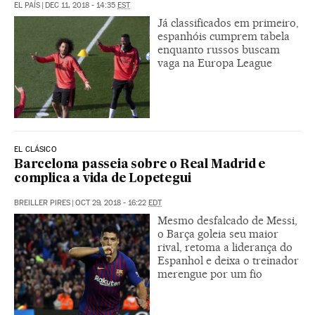
EL PAÍS
|
DEC 11, 2018 - 14:35
EST
Já classificados em primeiro,
espanhóis cumprem tabela
enquanto russos buscam
vaga na Europa League
EL CLÁSICO
Barcelona passeia sobre o Real Madrid e
complica a vida de Lopetegui
BREILLER PIRES
|
OCT 29, 2018 - 16:22
EDT
Mesmo desfalcado de Messi,
o Barça goleia seu maior
rival, retoma a liderança do
Espanhol e deixa o treinador
merengue por um fio