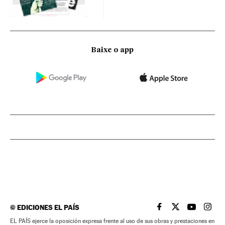
Baixe o app
©
EDICIONES EL PAÍS
EL PAÍS BRASIL EN
EL PAÍS BRASI
EL PAÍS B
EL PA
EL PAÍS ejerce la oposición expresa frente al uso de sus obras y prestaciones en