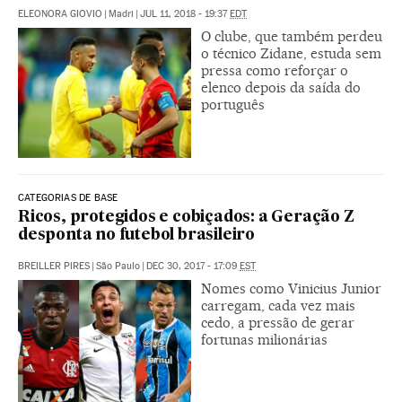
ELEONORA GIOVIO
|
Madri
|
JUL 11, 2018 - 19:37
EDT
O clube, que também perdeu
o técnico Zidane, estuda sem
pressa como reforçar o
elenco depois da saída do
português
CATEGORIAS DE BASE
Ricos, protegidos e cobiçados: a Geração Z
desponta no futebol brasileiro
BREILLER PIRES
|
São Paulo
|
DEC 30, 2017 - 17:09
EST
Nomes como Vinicius Junior
carregam, cada vez mais
cedo, a pressão de gerar
fortunas milionárias