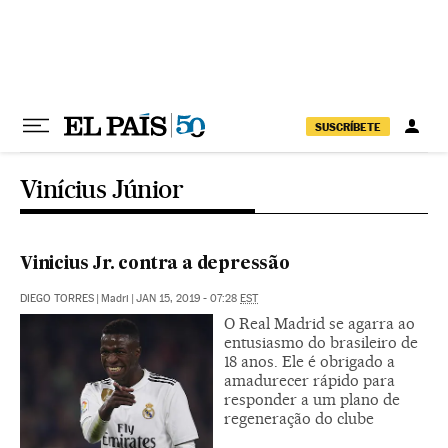
Pular para o conteúdo
SUSCRÍBETE
Vinícius Júnior
Vinicius Jr. contra a depressão
DIEGO TORRES
|
Madri
|
JAN 15, 2019 - 07:28
EST
O Real Madrid se agarra ao
entusiasmo do brasileiro de
18 anos. Ele é obrigado a
amadurecer rápido para
responder a um plano de
regeneração do clube