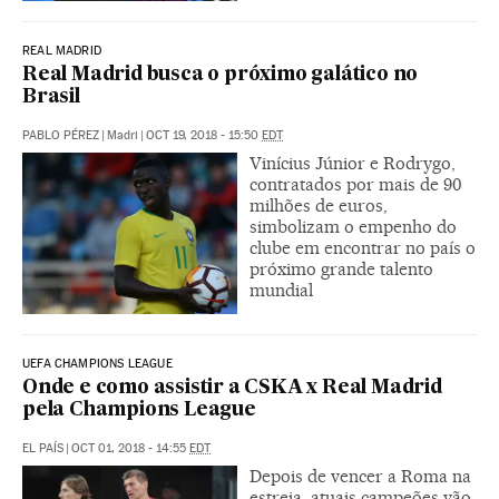
REAL MADRID
Real Madrid busca o próximo galático no
Brasil
PABLO PÉREZ
|
Madri
|
OCT 19, 2018 - 15:50
EDT
Vinícius Júnior e Rodrygo,
contratados por mais de 90
milhões de euros,
simbolizam o empenho do
clube em encontrar no país o
próximo grande talento
mundial
UEFA CHAMPIONS LEAGUE
Onde e como assistir a CSKA x Real Madrid
pela Champions League
EL PAÍS
|
OCT 01, 2018 - 14:55
EDT
Depois de vencer a Roma na
estreia, atuais campeões vão