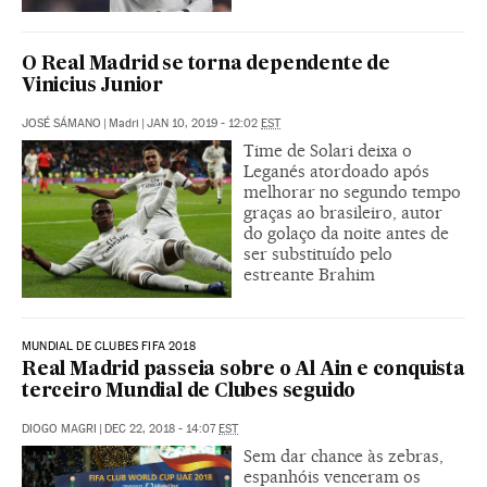
O Real Madrid se torna dependente de
Vinicius Junior
JOSÉ SÁMANO
|
Madri
|
JAN 10, 2019 - 12:02
EST
Time de Solari deixa o
Leganés atordoado após
melhorar no segundo tempo
graças ao brasileiro, autor
do golaço da noite antes de
ser substituído pelo
estreante Brahim
MUNDIAL DE CLUBES FIFA 2018
Real Madrid passeia sobre o Al Ain e conquista
terceiro Mundial de Clubes seguido
DIOGO MAGRI
|
DEC 22, 2018 - 14:07
EST
Sem dar chance às zebras,
espanhóis venceram os