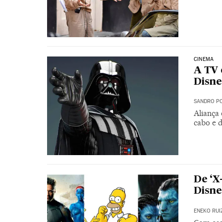
CINEMA
A TV 
Disne
SANDRO PO
Aliança
cabo e d
De ‘X
Disne
ENEKO RUI