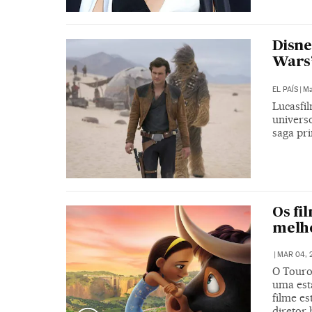
Disne
Wars’
EL PAÍS
|
Ma
Lucasfi
universo
saga pri
Os fi
melh
|
MAR 04, 2
O Touro 
uma esta
filme es
diretor