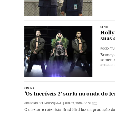
GENTE
Holly
suas 
ROCÍO AYU
Britney 
somente
artista
CINEMA
‘Os Incríveis 2’ surfa na onda do 
GREGORIO BELINCHÓN
|
Madri
|
AUG 03, 2018 - 10:38
EDT
O diretor e roteirista Brad Bird faz da produção