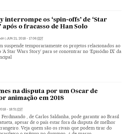
y interrompe os ‘spin-offs’ de ‘Star
 após o fracasso de Han Solo
dri
|
JUN 21, 2018 - 17:06
EDT
lm suspende temporariamente os projetos relacionados ao
 ‘A Star Wars Story’ para se concentrar no ‘Episódio IX’ da
ncipal
lmes na disputa por um Oscar de
or animação em 2018
018 - 18:51
EST
Ferdinando , de Carlos Saldanha, pode garantir ao Brasil
tueta, apesar de o país estar fora da disputa de melhor
trangeiro. Veja quem são os rivais que podem tirar do
 brasileiro o prêmio no domingo, 4 de março