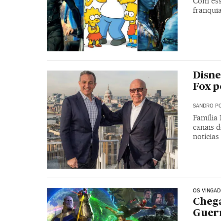
Com ess
franquia
Disne
Fox p
SANDRO PO
Família
canais d
notícias
OS VINGA
Chega
Guerr