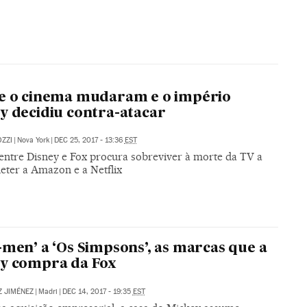
e o cinema mudaram e o império
y decidiu contra-atacar
ZZI
|
Nova York
|
DEC 25, 2017 - 13:36
EST
 entre Disney e Fox procura sobreviver à morte da TV a
eter a Amazon e a Netflix
-men’ a ‘Os Simpsons’, as marcas que a
y compra da Fox
Z JIMÉNEZ
|
Madri
|
DEC 14, 2017 - 19:35
EST