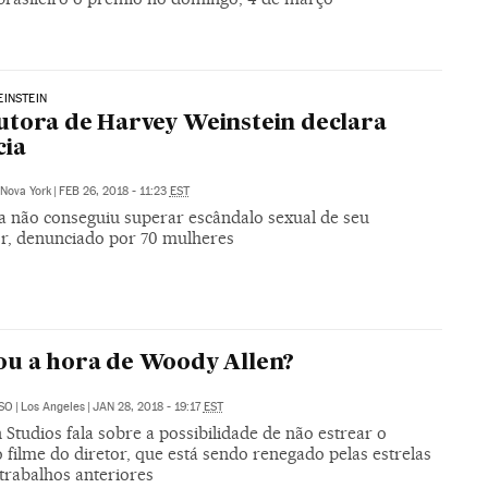
INSTEIN
tora de Harvey Weinstein declara
cia
Nova York
|
FEB 26, 2018 - 11:23
EST
 não conseguiu superar escândalo sexual de seu
r, denunciado por 70 mulheres
u a hora de Woody Allen?
SO
|
Los Angeles
|
JAN 28, 2018 - 19:17
EST
tudios fala sobre a possibilidade de não estrear o
filme do diretor, que está sendo renegado pelas estrelas
trabalhos anteriores