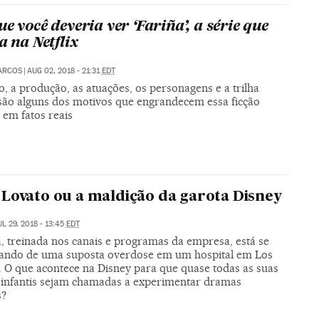
e você deveria ver ‘Fariña’, a série que
a na Netflix
ARCOS
|
AUG 02, 2018 - 21:31
EDT
o, a produção, as atuações, os personagens e a trilha
são alguns dos motivos que engrandecem essa ficção
 em fatos reais
Lovato ou a maldição da garota Disney
UL 29, 2018 - 13:45
EDT
a, treinada nos canais e programas da empresa, está se
ando de uma suposta overdose em um hospital em Los
. O que acontece na Disney para que quase todas as suas
s infantis sejam chamadas a experimentar dramas
s?