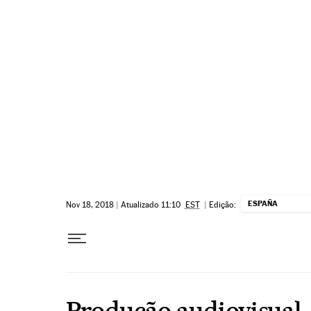
Pular para o conteúdo
ESPAÑA
Nov 18, 2018
|
Atualizado 11:10
EST
|
Edição:
Produção audiovisual