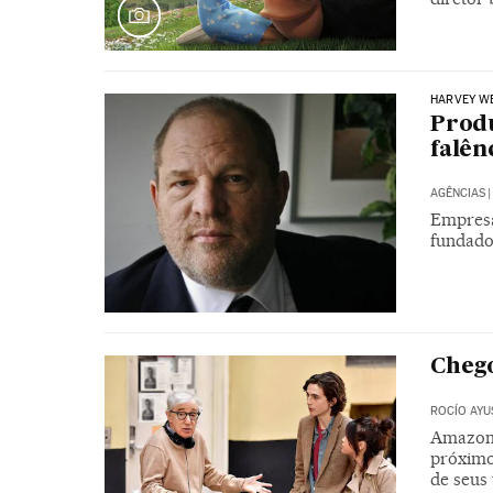
HARVEY WE
Produ
falên
AGÊNCIAS
|
Empresa
fundado
Chego
ROCÍO AYU
Amazon S
próximo 
de seus 