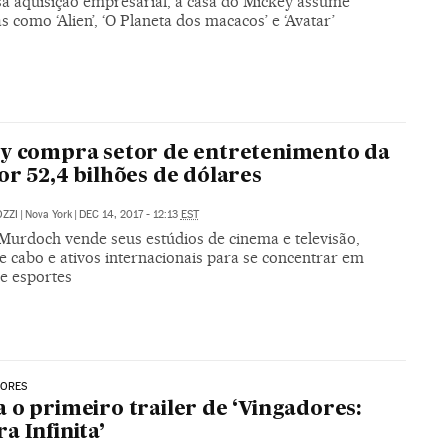
a aquisição empresarial, a casa do Mickey assume
s como ‘Alien’, ‘O Planeta dos macacos’ e ‘Avatar’
y compra setor de entretenimento da
or 52,4 bilhões de dólares
ZZI
|
Nova York
|
DEC 14, 2017 - 12:13
EST
 Murdoch vende seus estúdios de cinema e televisão,
e cabo e ativos internacionais para se concentrar em
 e esportes
DORES
 o primeiro trailer de ‘Vingadores:
a Infinita’