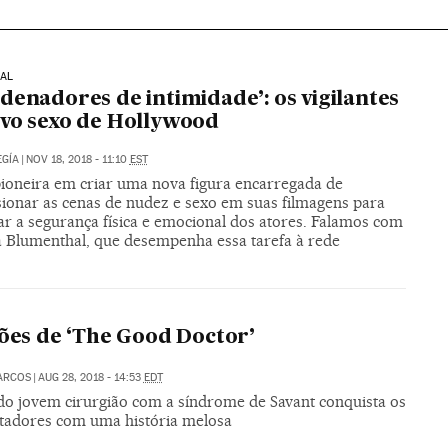
UAL
denadores de intimidade’: os vigilantes
vo sexo de Hollywood
GÍA
|
NOV 18, 2018 - 11:10
EST
ioneira em criar uma nova figura encarregada de
sionar as cenas de nudez e sexo em suas filmagens para
ar a segurança física e emocional dos atores. Falamos com
Blumenthal, que desempenha essa tarefa à rede
ções de ‘The Good Doctor’
ARCOS
|
AUG 28, 2018 - 14:53
EDT
 do jovem cirurgião com a síndrome de Savant conquista os
ctadores com uma história melosa