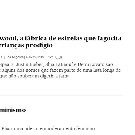
wood, a fábrica de estrelas que fagocita
crianças prodígio
SO
|
Los Angeles
|
AUG 12, 2018 - 17:10
EDT
Spears, Justin Bieber, Shia LaBeouf e Demi Lovato são
 alguns dos nomes que fazem parte de uma lista longa de
s que não souberam digerir a fama
feminismo
 da Pixar uma ode ao empoderamento feminino