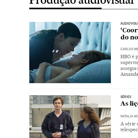
AUDIOVIS
‘Coor
do no
CARLOS ME
HBO é p
supervi
assegur
Amanda 
SÉRIES
As li
NATALIA M
A série
telespe