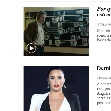
Por qu
estrei
NATALIA M
O roteir
sonora 
baseada
Demi 
S MODA
|
J
A artist
recuper
Angeles
estrela
pessoai