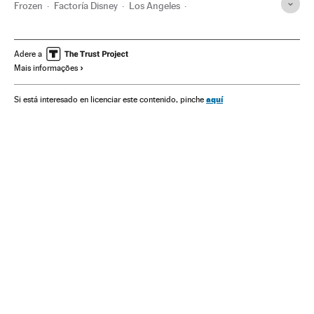
Frozen
Factoría Disney
Los Angeles
Produção cinema
Animação
Filmes
Califórnia
Produção audiovisual
Estados Unidos
Adere a
Mais informações
Indústria Cinematográfica
América do Norte
Cinema
Empresas
América
Meios comunicação
Economia
aquí
Si está interesado en licenciar este contenido, pinche
Comunicação