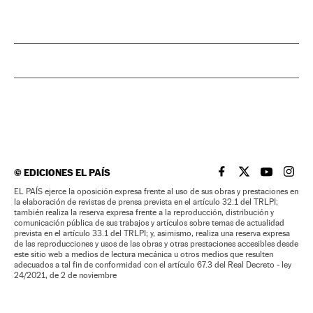
©
EDICIONES EL PAÍS
EL PAÍS BRASIL EN
EL PAÍS BRASI
EL PAÍS B
EL PA
EL PAÍS ejerce la oposición expresa frente al uso de sus obras y prestaciones en
la elaboración de revistas de prensa prevista en el artículo 32.1 del TRLPI;
también realiza la reserva expresa frente a la reproducción, distribución y
comunicación pública de sus trabajos y artículos sobre temas de actualidad
prevista en el artículo 33.1 del TRLPI; y, asimismo, realiza una reserva expresa
de las reproducciones y usos de las obras y otras prestaciones accesibles desde
este sitio web a medios de lectura mecánica u otros medios que resulten
adecuados a tal fin de conformidad con el artículo 67.3 del Real Decreto - ley
24/2021, de 2 de noviembre