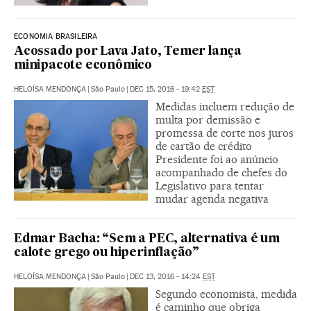
ECONOMIA BRASILEIRA
Acossado por Lava Jato, Temer lança
minipacote econômico
HELOÍSA MENDONÇA
|
São Paulo
|
DEC 15, 2016 - 19:42
EST
Medidas incluem redução de
multa por demissão e
promessa de corte nos juros
de cartão de crédito
Presidente foi ao anúncio
acompanhado de chefes do
Legislativo para tentar
mudar agenda negativa
Edmar Bacha: “Sem a PEC, alternativa é um
calote grego ou hiperinflação”
HELOÍSA MENDONÇA
|
São Paulo
|
DEC 13, 2016 - 14:24
EST
Segundo economista, medida
é caminho que obriga