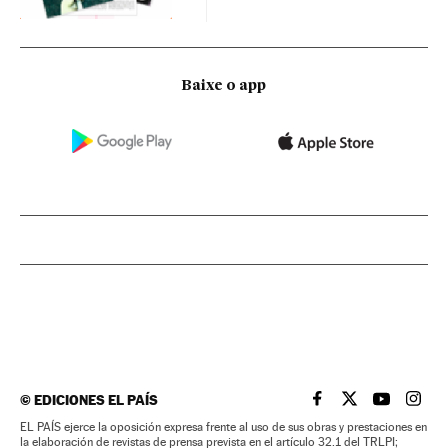
Baixe o app
©
EDICIONES EL PAÍS
EL PAÍS BRASIL EN
EL PAÍS BRASI
EL PAÍS B
EL PA
EL PAÍS ejerce la oposición expresa frente al uso de sus obras y prestaciones en
la elaboración de revistas de prensa prevista en el artículo 32.1 del TRLPI;