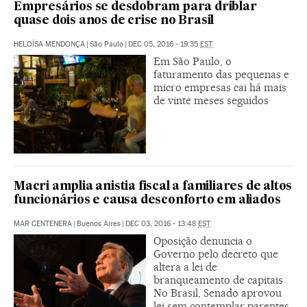
Empresários se desdobram para driblar
quase dois anos de crise no Brasil
HELOÍSA MENDONÇA
|
São Paulo
|
DEC 05, 2016 - 19:35
EST
Em São Paulo, o
faturamento das pequenas e
micro empresas cai há mais
de vinte meses seguidos
Macri amplia anistia fiscal a familiares de altos
funcionários e causa desconforto em aliados
MAR CENTENERA
|
Buenos Aires
|
DEC 03, 2016 - 13:48
EST
Oposição denuncia o
Governo pelo decreto que
altera a lei de
branqueamento de capitais
No Brasil, Senado aprovou
lei sem contemplar parentes