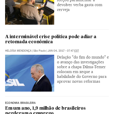
devolver verba gasta com
cerveja
A interminável crise política pode adiar a
retomada econômica
HELOÍSA MENDONÇA
|
São Paulo
|
JAN 04, 2017 - 07:47
EST
Delação "do fim do mundo" e
o avanço das investigações
sobre a chapa Dilma-Temer
colocam em xeque a
habilidade do Governo para
aprovar novas reformas
ECONOMIA BRASILEIRA
Em um ano, 1,9 milhão de brasileiros
perderam o emprego