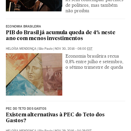
de políticos, mas também
não proibiu
ECONOMIA BRASILEIRA
PIB do Brasil já acumula queda de 4% neste
ano com menos investimentos
HELOÍSA MENDONÇA
|
São Paulo
|
NOV 30, 2016 - 08:00
EST
Economia brasileira recua
0,8% entre julho e setembro,
o sétimo trimestre de queda
PEC DO TETO DOS GASTOS
Existem alternativas à PEC do Teto dos
Gastos?
HELOÍSA MENDONÇA
|
São Paulo
|
NOV 29, 2016 - 04:29
EST