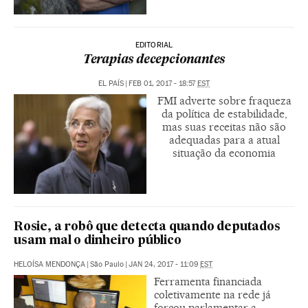
EDITORIAL
Terapias decepcionantes
EL PAÍS
|
FEB 01, 2017 - 18:57
EST
FMI adverte sobre fraqueza
da política de estabilidade,
mas suas receitas não são
adequadas para a atual
situação da economia
Rosie, a robô que detecta quando deputados
usam mal o dinheiro público
HELOÍSA MENDONÇA
|
São Paulo
|
JAN 24, 2017 - 11:09
EST
Ferramenta financiada
coletivamente na rede já
forçou parlamentar a