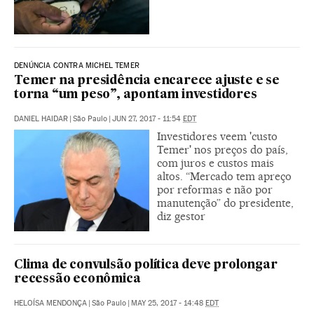
DENÚNCIA CONTRA MICHEL TEMER
Temer na presidência encarece ajuste e se
torna “um peso”, apontam investidores
DANIEL HAIDAR
|
São Paulo
|
JUN 27, 2017 - 11:54
EDT
Investidores veem 'custo
Temer' nos preços do país,
com juros e custos mais
altos. “Mercado tem apreço
por reformas e não por
manutenção” do presidente,
diz gestor
Clima de convulsão política deve prolongar
recessão econômica
HELOÍSA MENDONÇA
|
São Paulo
|
MAY 25, 2017 - 14:48
EDT