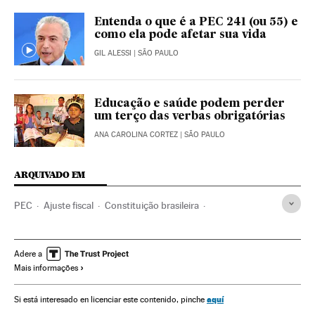
Entenda o que é a PEC 241 (ou 55) e
como ela pode afetar sua vida
GIL ALESSI
| SÃO PAULO
Educação e saúde podem perder
um terço das verbas obrigatórias
ANA CAROLINA CORTEZ
| SÃO PAULO
ARQUIVADO EM
PEC
Ajuste fiscal
Constituição brasileira
Políticas Governo
Legislação Brasileira
Congresso Nacional
Política fiscal
Controle Fiscal
Adere a
Mais informações
Governo Brasil
Brasil
Parlamento
Política econômica
Despesa pública
América do Sul
América Latina
aquí
Si está interesado en licenciar este contenido, pinche