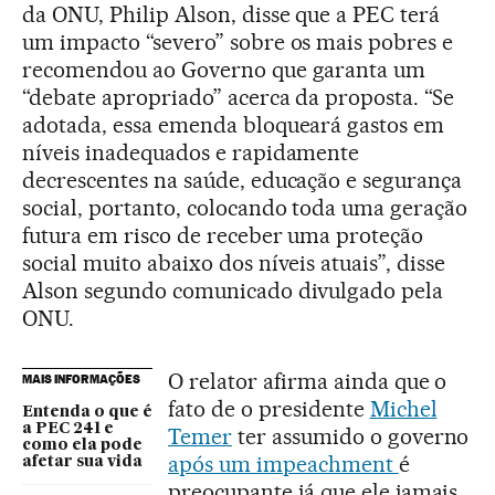
da ONU, Philip Alson, disse que a PEC terá
um impacto “severo” sobre os mais pobres e
recomendou ao Governo que garanta um
“debate apropriado” acerca da proposta. “Se
adotada, essa emenda bloqueará gastos em
níveis inadequados e rapidamente
decrescentes na saúde, educação e segurança
social, portanto, colocando toda uma geração
futura em risco de receber uma proteção
social muito abaixo dos níveis atuais”, disse
Alson segundo comunicado divulgado pela
ONU.
O relator afirma ainda que o
MAIS INFORMAÇÕES
fato de o presidente
Michel
Entenda o que é
a PEC 241 e
Temer
ter assumido o governo
como ela pode
após um impeachment
é
afetar sua vida
preocupante já que ele jamais