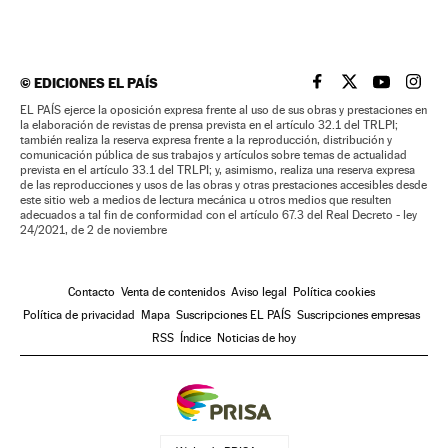
©
EDICIONES EL PAÍS
EL PAÍS BRASIL EN
EL PAÍS BRASI
EL PAÍS B
EL PA
EL PAÍS ejerce la oposición expresa frente al uso de sus obras y prestaciones en
la elaboración de revistas de prensa prevista en el artículo 32.1 del TRLPI;
también realiza la reserva expresa frente a la reproducción, distribución y
comunicación pública de sus trabajos y artículos sobre temas de actualidad
prevista en el artículo 33.1 del TRLPI; y, asimismo, realiza una reserva expresa
de las reproducciones y usos de las obras y otras prestaciones accesibles desde
este sitio web a medios de lectura mecánica u otros medios que resulten
adecuados a tal fin de conformidad con el artículo 67.3 del Real Decreto - ley
24/2021, de 2 de noviembre
Contacto
Venta de contenidos
Aviso legal
Política cookies
Política de privacidad
Mapa
Suscripciones EL PAÍS
Suscripciones empresas
RSS
Índice
Noticias de hoy