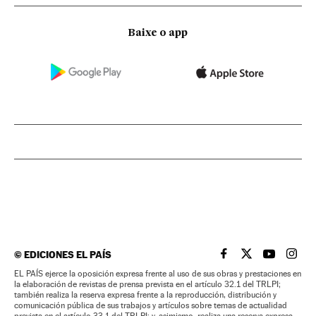
Baixe o app
©
EDICIONES EL PAÍS
EL PAÍS BRASIL EN
EL PAÍS BRASI
EL PAÍS B
EL PA
EL PAÍS ejerce la oposición expresa frente al uso de sus obras y prestaciones en
la elaboración de revistas de prensa prevista en el artículo 32.1 del TRLPI;
también realiza la reserva expresa frente a la reproducción, distribución y
comunicación pública de sus trabajos y artículos sobre temas de actualidad
prevista en el artículo 33.1 del TRLPI; y, asimismo, realiza una reserva expresa