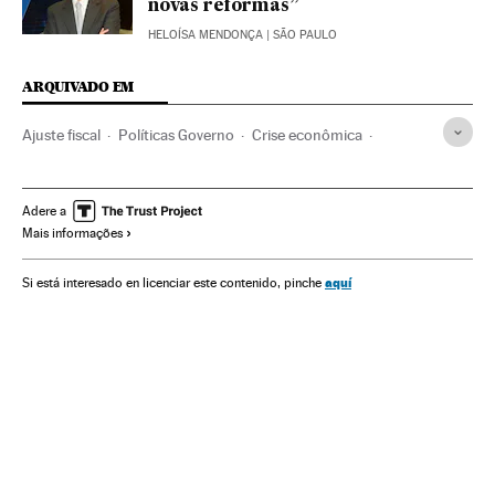
novas reformas”
HELOÍSA MENDONÇA
| SÃO PAULO
ARQUIVADO EM
Ajuste fiscal
Políticas Governo
Crise econômica
Política fiscal
Legislação Brasileira
Controle Fiscal
Recessão econômica
Governo Brasil
Adere a
Mais informações
Conjuntura econômica
Política econômica
Despesa pública
Brasil
Governo
Finanças públicas
aquí
Si está interesado en licenciar este contenido, pinche
América do Sul
América Latina
Administração Estado
América
Economia
Política
Administração pública
Justiça
Finanças