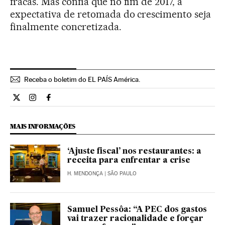
fracas. Mas confia que no fim de 2017, a
expectativa de retomada do crescimento seja
finalmente concretizada.
Receba o boletim do EL PAÍS América.
Economia El País Brasil en Twitter
Economia El País Brasil en Instagram
Economia El País Brasil en Facebook
MAIS INFORMAÇÕES
‘Ajuste fiscal’ nos restaurantes: a
receita para enfrentar a crise
H. MENDONÇA
| SÃO PAULO
Samuel Pessôa: “A PEC dos gastos
vai trazer racionalidade e forçar