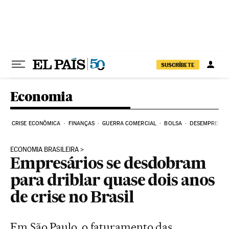
Pular para o conteúdo
SUSCRÍBETE
Economia
CRISE ECONÔMICA
FINANÇAS
GUERRA COMERCIAL
BOLSA
DESEMPREGO
ECONOMIA BRASILEIRA
Empresários se desdobram
para driblar quase dois anos
de crise no Brasil
Em São Paulo, o faturamento das