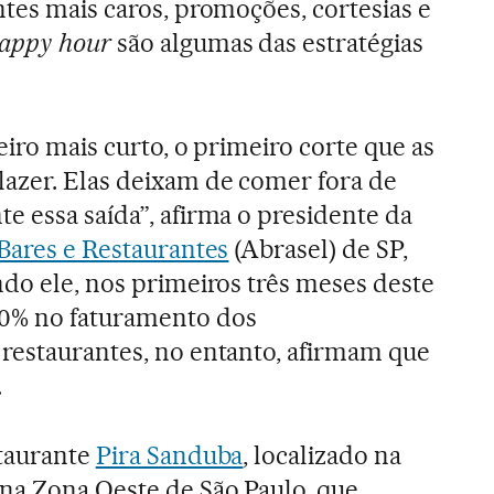
ntes mais caros, promoções, cortesias e
appy hour
são algumas das estratégias
eiro mais curto, o primeiro corte que as
azer. Elas deixam de comer fora de
e essa saída”, afirma o presidente da
 Bares e Restaurantes
(Abrasel) de SP,
ndo ele, nos primeiros três meses deste
0% no faturamento dos
restaurantes, no entanto, afirmam que
.
staurante
Pira Sanduba
, localizado na
 na Zona Oeste de São Paulo, que