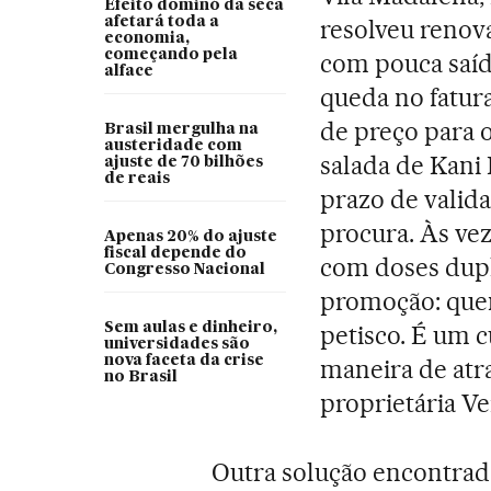
Efeito dominó da seca
afetará toda a
resolveu renova
economia,
começando pela
com pouca saíd
alface
queda no fatur
de preço para 
Brasil mergulha na
austeridade com
salada de Kani
ajuste de 70 bilhões
de reais
prazo de valid
procura. Às v
Apenas 20% do ajuste
fiscal depende do
com doses dupl
Congresso Nacional
promoção: que
Sem aulas e dinheiro,
petisco. É um c
universidades são
nova faceta da crise
maneira de atrai
no Brasil
proprietária Ve
Outra solução encontrada 