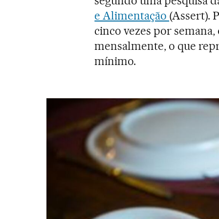
segundo uma pesquisa 
e Alimentação
(Assert). 
cinco vezes por semana, o
mensalmente, o que repr
mínimo.