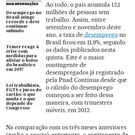
Ao todo, o país acumula 12,1
MAIS INFORMAÇÕES
milhões de pessoas sem
Desemprego no
Brasil atinge
trabalho. Assim, entre
recorde e deve
setembro e novembro deste
continuar
subindo
ano, a taxa de
desemprego
no
Brasil ficou em 11,9%, segundo
Temer reage à
os dados publicados nesta
crise com
quinta. Este é o maior
medidas para
aliviar o bolso
contingente de
do brasileiro
em 2017
desempregados já registrado
pela Pnad Contínua desde que
Lei trabalhista,
o cálculo do desemprego
FGTS e juros do
começou a ser feito dessa
cartão: o que
muda e o que
maneira, com trimestres
depende do
Congresso
móveis, em 2012.
Na comparação com os três meses anteriores
(junho a agosto), entretanto, o contingente de