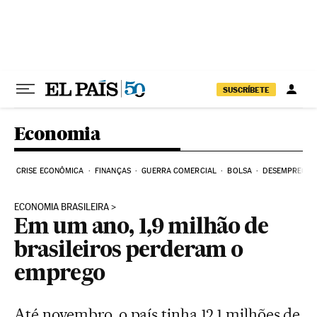
Pular para o conteúdo
SUSCRÍBETE
Economia
CRISE ECONÔMICA
FINANÇAS
GUERRA COMERCIAL
BOLSA
DESEMPREGO
ECONOMIA BRASILEIRA
Em um ano, 1,9 milhão de
brasileiros perderam o
emprego
Até novembro, o país tinha 12,1 milhões de