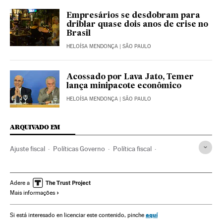
Empresários se desdobram para
driblar quase dois anos de crise no
Brasil
HELOÍSA MENDONÇA
| SÃO PAULO
Acossado por Lava Jato, Temer
lança minipacote econômico
HELOÍSA MENDONÇA
| SÃO PAULO
ARQUIVADO EM
Ajuste fiscal
Políticas Governo
Política fiscal
Legislação Brasileira
Controle Fiscal
Governo Brasil
Brasil
Política econômica
Despesa pública
Adere a
Mais informações
América do Sul
América Latina
Governo
Finanças públicas
América
Legislação
aquí
Si está interesado en licenciar este contenido, pinche