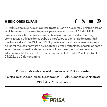
©
EDICIONES EL PAÍS
EL PAÍS BRASIL EN
EL PAÍS BRASI
EL PAÍS B
EL PA
EL PAÍS ejerce la oposición expresa frente al uso de sus obras y prestaciones en
la elaboración de revistas de prensa prevista en el artículo 32.1 del TRLPI;
también realiza la reserva expresa frente a la reproducción, distribución y
comunicación pública de sus trabajos y artículos sobre temas de actualidad
prevista en el artículo 33.1 del TRLPI; y, asimismo, realiza una reserva expresa
de las reproducciones y usos de las obras y otras prestaciones accesibles desde
este sitio web a medios de lectura mecánica u otros medios que resulten
adecuados a tal fin de conformidad con el artículo 67.3 del Real Decreto - ley
24/2021, de 2 de noviembre
Contacto
Venta de contenidos
Aviso legal
Política cookies
Política de privacidad
Mapa
Suscripciones EL PAÍS
Suscripciones empresas
RSS
Índice
Noticias de hoy