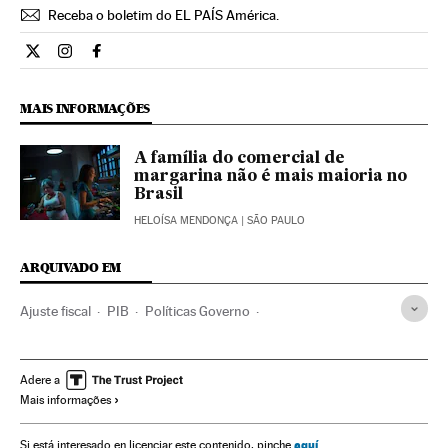
Receba o boletim do EL PAÍS América.
Economia El País Brasil en Twitter
Economia El País Brasil en Instagram
Economia El País Brasil en Facebook
MAIS INFORMAÇÕES
A família do comercial de
margarina não é mais maioria no
Brasil
HELOÍSA MENDONÇA
| SÃO PAULO
ARQUIVADO EM
Ajuste fiscal
PIB
Políticas Governo
Indicadores econômicos
Política fiscal
Legislação Brasileira
Controle Fiscal
Governo Brasil
Adere a
Mais informações
Brasil
Política econômica
Despesa pública
América do Sul
América Latina
Governo
aquí
Si está interesado en licenciar este contenido, pinche