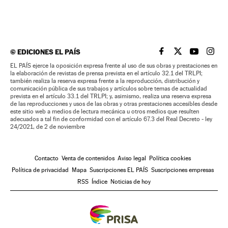
©
EDICIONES EL PAÍS
EL PAÍS BRASIL EN
EL PAÍS BRASI
EL PAÍS B
EL PA
EL PAÍS ejerce la oposición expresa frente al uso de sus obras y prestaciones en
la elaboración de revistas de prensa prevista en el artículo 32.1 del TRLPI;
también realiza la reserva expresa frente a la reproducción, distribución y
comunicación pública de sus trabajos y artículos sobre temas de actualidad
prevista en el artículo 33.1 del TRLPI; y, asimismo, realiza una reserva expresa
de las reproducciones y usos de las obras y otras prestaciones accesibles desde
este sitio web a medios de lectura mecánica u otros medios que resulten
adecuados a tal fin de conformidad con el artículo 67.3 del Real Decreto - ley
24/2021, de 2 de noviembre
Contacto
Venta de contenidos
Aviso legal
Política cookies
Política de privacidad
Mapa
Suscripciones EL PAÍS
Suscripciones empresas
RSS
Índice
Noticias de hoy