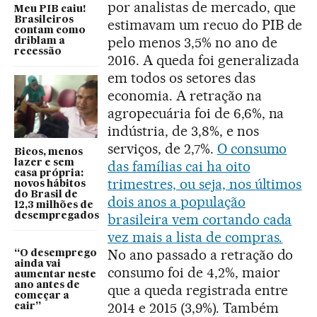
por analistas de mercado, que
Meu PIB caiu!
Brasileiros
estimavam um recuo do PIB de
contam como
pelo menos 3,5% no ano de
driblam a
recessão
2016. A queda foi generalizada
em todos os setores das
economia. A retração na
agropecuária foi de 6,6%, na
indústria, de 3,8%, e nos
serviços, de 2,7%.
O consumo
Bicos, menos
lazer e sem
das famílias cai ha oito
casa própria:
trimestres, ou seja, nos últimos
novos hábitos
do Brasil de
dois anos a população
12,3 milhões de
desempregados
brasileira vem cortando cada
vez mais a lista de compras.
No ano passado a retração do
“O desemprego
ainda vai
consumo foi de 4,2%, maior
aumentar neste
ano antes de
que a queda registrada entre
começar a
2014 e 2015 (3,9%). Também
cair”