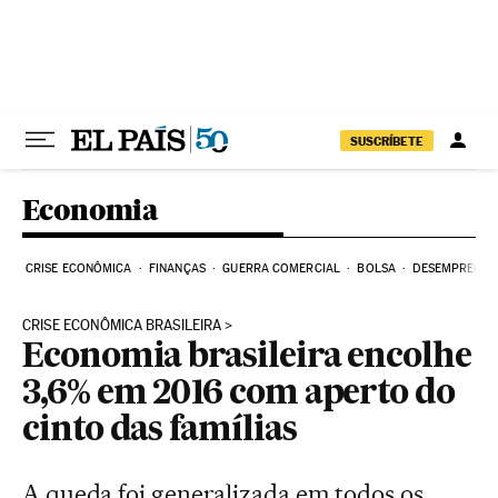
Pular para o conteúdo
SUSCRÍBETE
Economia
CRISE ECONÔMICA
FINANÇAS
GUERRA COMERCIAL
BOLSA
DESEMPREGO
CRISE ECONÔMICA BRASILEIRA
Economia brasileira encolhe
3,6% em 2016 com aperto do
cinto das famílias
A queda foi generalizada em todos os