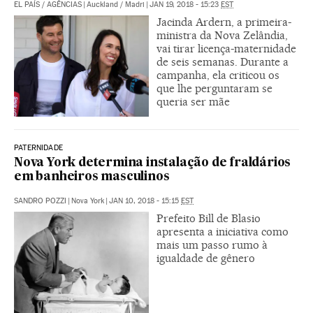
EL PAÍS
/
AGÊNCIAS
|
Auckland / Madri
|
JAN 19, 2018 - 15:23
EST
Jacinda Ardern, a primeira-
ministra da Nova Zelândia,
vai tirar licença-maternidade
de seis semanas. Durante a
campanha, ela criticou os
que lhe perguntaram se
queria ser mãe
PATERNIDADE
Nova York determina instalação de fraldários
em banheiros masculinos
SANDRO POZZI
|
Nova York
|
JAN 10, 2018 - 15:15
EST
Prefeito Bill de Blasio
apresenta a iniciativa como
mais um passo rumo à
igualdade de gênero