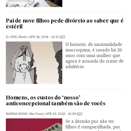
Pai de nove filhos pede divórcio ao saber que é
estéril
EL PAÍS
|
Madri
|
APR 26, 2018 - 12:32
EDT
O homem, de nacionalidade
marroquina, é casado há 35
anos com uma mulher que
agora é acusada do crime de
adultério
Homens, os custos do ‘nosso’
anticoncepcional também são de vocês
MARINA ROSSI
|
São Paulo
|
APR 23, 2018 - 10:09
EDT
Se a decisão por não ter
filhos é compartilhada, por