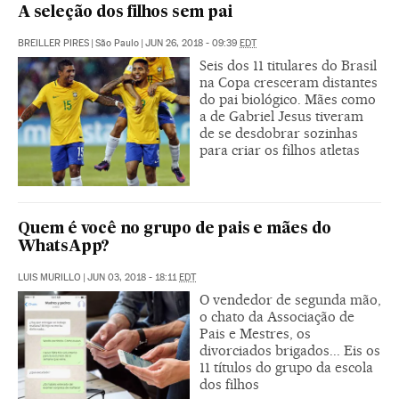
A seleção dos filhos sem pai
BREILLER PIRES
|
São Paulo
|
JUN 26, 2018 - 09:39
EDT
Seis dos 11 titulares do Brasil
na Copa cresceram distantes
do pai biológico. Mães como
a de Gabriel Jesus tiveram
de se desdobrar sozinhas
para criar os filhos atletas
Quem é você no grupo de pais e mães do
WhatsApp?
LUIS MURILLO
|
JUN 03, 2018 - 18:11
EDT
O vendedor de segunda mão,
o chato da Associação de
Pais e Mestres, os
divorciados brigados... Eis os
11 títulos do grupo da escola
dos filhos