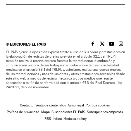
©
EDICIONES EL PAÍS
EL PAÍS BRASIL EN
EL PAÍS BRASI
EL PAÍS B
EL PA
EL PAÍS ejerce la oposición expresa frente al uso de sus obras y prestaciones en
la elaboración de revistas de prensa prevista en el artículo 32.1 del TRLPI;
también realiza la reserva expresa frente a la reproducción, distribución y
comunicación pública de sus trabajos y artículos sobre temas de actualidad
prevista en el artículo 33.1 del TRLPI; y, asimismo, realiza una reserva expresa
de las reproducciones y usos de las obras y otras prestaciones accesibles desde
este sitio web a medios de lectura mecánica u otros medios que resulten
adecuados a tal fin de conformidad con el artículo 67.3 del Real Decreto - ley
24/2021, de 2 de noviembre
Contacto
Venta de contenidos
Aviso legal
Política cookies
Política de privacidad
Mapa
Suscripciones EL PAÍS
Suscripciones empresas
RSS
Índice
Noticias de hoy