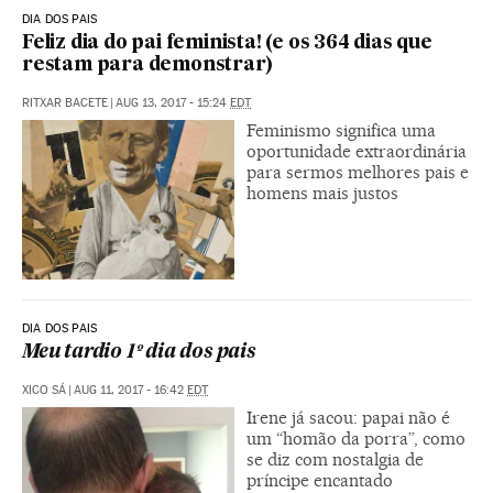
DIA DOS PAIS
Feliz dia do pai feminista! (e os 364 dias que
restam para demonstrar)
RITXAR BACETE
|
AUG 13, 2017 - 15:24
EDT
Feminismo significa uma
oportunidade extraordinária
para sermos melhores pais e
homens mais justos
DIA DOS PAIS
Meu tardio 1º dia dos pais
XICO SÁ
|
AUG 11, 2017 - 16:42
EDT
Irene já sacou: papai não é
um “homão da porra”, como
se diz com nostalgia de
príncipe encantado