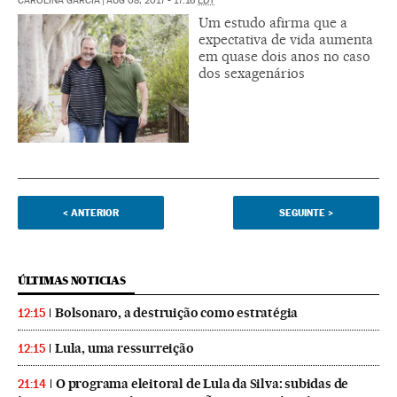
CAROLINA GARCÍA
|
AUG 08, 2017 - 17:16
EDT
Um estudo afirma que a
expectativa de vida aumenta
em quase dois anos no caso
dos sexagenários
<
ANTERIOR
SEGUINTE
>
ÚLTIMAS NOTICIAS
Bolsonaro, a destruição como estratégia
12:15
Lula, uma ressurreição
12:15
O programa eleitoral de Lula da Silva: subidas de
21:14