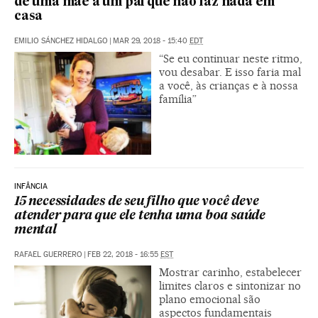
de uma mãe a um pai que não faz nada em
casa
EMILIO SÁNCHEZ HIDALGO
|
MAR 29, 2018 - 15:40
EDT
“Se eu continuar neste ritmo,
vou desabar. E isso faria mal
a você, às crianças e à nossa
família”
INFÂNCIA
15 necessidades de seu filho que você deve
atender para que ele tenha uma boa saúde
mental
RAFAEL GUERRERO
|
FEB 22, 2018 - 16:55
EST
Mostrar carinho, estabelecer
limites claros e sintonizar no
plano emocional são
aspectos fundamentais