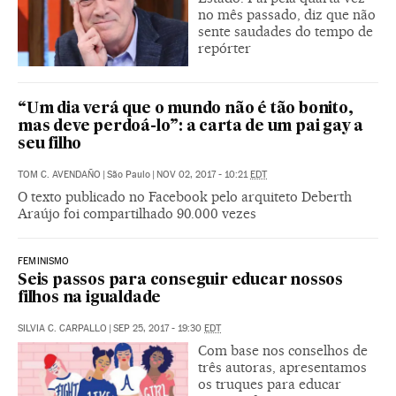
no mês passado, diz que não
sente saudades do tempo de
repórter
“Um dia verá que o mundo não é tão bonito,
mas deve perdoá-lo”: a carta de um pai gay a
seu filho
TOM C. AVENDAÑO
|
São Paulo
|
NOV 02, 2017 - 10:21
EDT
O texto publicado no Facebook pelo arquiteto Deberth
Araújo foi compartilhado 90.000 vezes
FEMINISMO
Seis passos para conseguir educar nossos
filhos na igualdade
SILVIA C. CARPALLO
|
SEP 25, 2017 - 19:30
EDT
Com base nos conselhos de
três autoras, apresentamos
os truques para educar