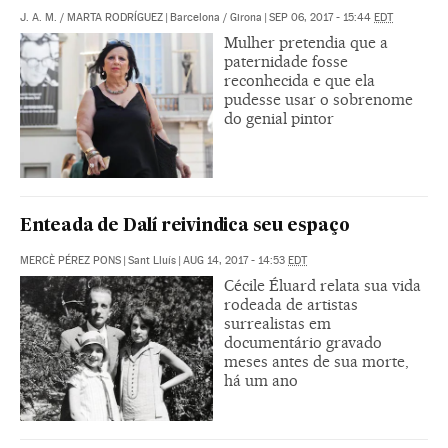
J. A. M.
/
MARTA RODRÍGUEZ
|
Barcelona / Girona
|
SEP 06, 2017 - 15:44
EDT
Mulher pretendia que a
paternidade fosse
reconhecida e que ela
pudesse usar o sobrenome
do genial pintor
Enteada de Dalí reivindica seu espaço
MERCÈ PÉREZ PONS
|
Sant Lluís
|
AUG 14, 2017 - 14:53
EDT
Cécile Éluard relata sua vida
rodeada de artistas
surrealistas em
documentário gravado
meses antes de sua morte,
há um ano