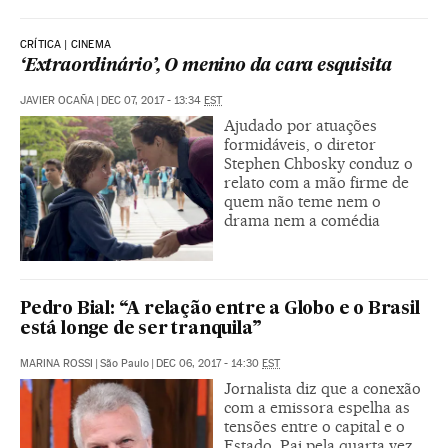
CRÍTICA | CINEMA
‘Extraordinário’, O menino da cara esquisita
JAVIER OCAÑA
|
DEC 07, 2017 - 13:34
EST
Ajudado por atuações
formidáveis, o diretor
Stephen Chbosky conduz o
relato com a mão firme de
quem não teme nem o
drama nem a comédia
Pedro Bial: “A relação entre a Globo e o Brasil
está longe de ser tranquila”
MARINA ROSSI
|
São Paulo
|
DEC 06, 2017 - 14:30
EST
Jornalista diz que a conexão
com a emissora espelha as
tensões entre o capital e o
Estado. Pai pela quarta vez