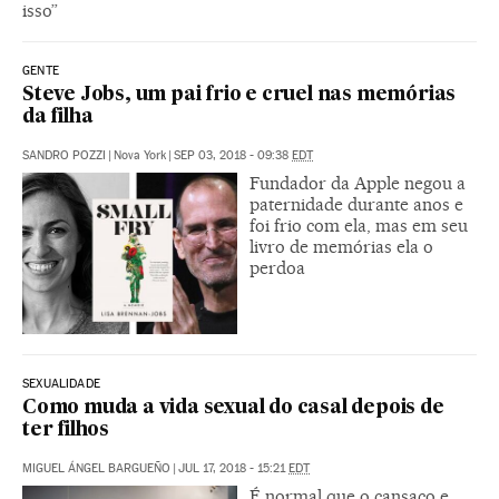
isso”
GENTE
Steve Jobs, um pai frio e cruel nas memórias
da filha
SANDRO POZZI
|
Nova York
|
SEP 03, 2018 - 09:38
EDT
Fundador da Apple negou a
paternidade durante anos e
foi frio com ela, mas em seu
livro de memórias ela o
perdoa
SEXUALIDADE
Como muda a vida sexual do casal depois de
ter filhos
MIGUEL ÁNGEL BARGUEÑO
|
JUL 17, 2018 - 15:21
EDT
É normal que o cansaço e