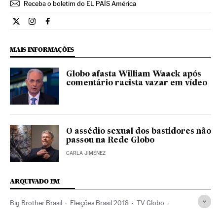
Receba o boletim do EL PAÍS América
Cultura El País Brasil en Twitter
Cultura El País Brasil en Instagram
Cultura El País Brasil en Facebook
MAIS INFORMAÇÕES
Globo afasta William Waack após
comentário racista vazar em vídeo
O assédio sexual dos bastidores não
passou na Rede Globo
CARLA JIMÉNEZ
ARQUIVADO EM
Big Brother Brasil
Eleições Brasil 2018
TV Globo
Reality show
Feminismo
Paternidade