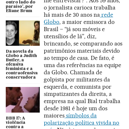
me entrevistar?”. Aos 59 anos,
outro lado do
o jornalista carioca trabalha
paraíso', por
Eliane Brum
há mais de 30 anos na
rede
Globo
, a maior emissora do
Brasil – “já sou móveis e
utensílios de lá”, diz,
brincando, se comparando aos
patrimônios materiais devido
Da novela da
Globo a Judith
ao tempo de casa. De fato, é
Butler, a
uma das referências na equipe
ofensiva
feminista e a
da Globo. Chamada de
contraofensiva
conservadora
golpista por militantes da
esquerda, e comunista por
simpatizantes da direita, a
empresa na qual Bial trabalha
desde 1981 é hoje um dos
maiores
símbolos da
BBB 17: A
polarização política vivida no
violência
contra a