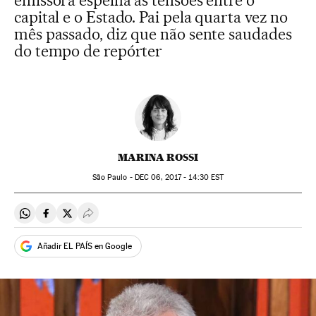
emissora espelha as tensões entre o
capital e o Estado. Pai pela quarta vez no
mês passado, diz que não sente saudades
do tempo de repórter
MARINA ROSSI
São Paulo -
DEC
06, 2017 - 14:30
EST
Compartir en Whatsapp
Compartir en Facebook
Compartir en Twitter
Desplegar Redes Sociales
Añadir EL PAÍS en Google