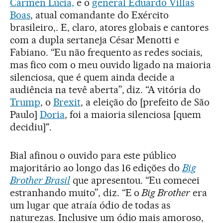
Cármen Lúcia,
e o
general Eduardo Villas
Boas
, atual comandante do Exército
brasileiro,. E, claro, atores globais e cantores
com a dupla sertaneja César Menotti e
Fabiano. “Eu não frequento as redes sociais,
mas fico com o meu ouvido ligado na maioria
silenciosa, que é quem ainda decide a
audiência na tevê aberta”, diz. “A vitória do
Trump
, o
Brexit
, a eleição do [prefeito de São
Paulo]
Doria
, foi a maioria silenciosa [quem
decidiu]".
Bial afinou o ouvido para este público
majoritário ao longo das 16 edições do
Big
Brother Brasil
que apresentou. “Eu comecei
estranhando muito”, diz. “E o
Big Brother
era
um lugar que atraía ódio de todas as
naturezas. Inclusive um ódio mais amoroso,