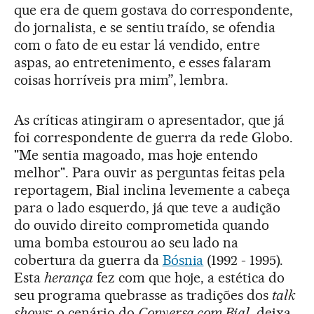
que era de quem gostava do correspondente,
do jornalista, e se sentiu traído, se ofendia
com o fato de eu estar lá vendido, entre
aspas, ao entretenimento, e esses falaram
coisas horríveis pra mim”, lembra.
As críticas atingiram o apresentador, que já
foi correspondente de guerra da rede Globo.
"Me sentia magoado, mas hoje entendo
melhor". Para ouvir as perguntas feitas pela
reportagem, Bial inclina levemente a cabeça
para o lado esquerdo, já que teve a audição
do ouvido direito comprometida quando
uma bomba estourou ao seu lado na
cobertura da guerra da
Bósnia
(1992 - 1995).
Esta
herança
fez com que hoje, a estética do
seu programa quebrasse as tradições dos
talk
shows
: o cenário do
Conversa com Bial
deixa