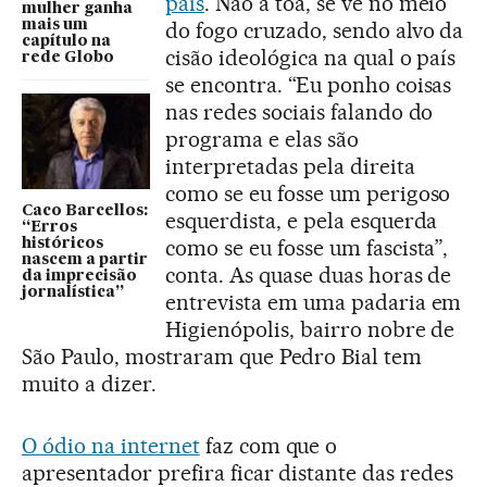
país
. Não à toa, se vê no meio
mulher ganha
mais um
do fogo cruzado, sendo alvo da
capítulo na
cisão ideológica na qual o país
rede Globo
se encontra. “Eu ponho coisas
nas redes sociais falando do
programa e elas são
interpretadas pela direita
como se eu fosse um perigoso
Caco Barcellos:
esquerdista, e pela esquerda
“Erros
como se eu fosse um fascista”,
históricos
nascem a partir
conta. As quase duas horas de
da imprecisão
jornalística”
entrevista em uma padaria em
Higienópolis, bairro nobre de
São Paulo, mostraram que Pedro Bial tem
muito a dizer.
O ódio na internet
faz com que o
apresentador prefira ficar distante das redes