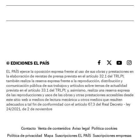
©
EDICIONES EL PAÍS
EL PAÍS BRASIL EN
EL PAÍS BRASI
EL PAÍS B
EL PA
EL PAÍS ejerce la oposición expresa frente al uso de sus obras y prestaciones en
la elaboración de revistas de prensa prevista en el artículo 32.1 del TRLPI;
también realiza la reserva expresa frente a la reproducción, distribución y
comunicación pública de sus trabajos y artículos sobre temas de actualidad
prevista en el artículo 33.1 del TRLPI; y, asimismo, realiza una reserva expresa
de las reproducciones y usos de las obras y otras prestaciones accesibles desde
este sitio web a medios de lectura mecánica u otros medios que resulten
adecuados a tal fin de conformidad con el artículo 67.3 del Real Decreto - ley
24/2021, de 2 de noviembre
Contacto
Venta de contenidos
Aviso legal
Política cookies
Política de privacidad
Mapa
Suscripciones EL PAÍS
Suscripciones empresas