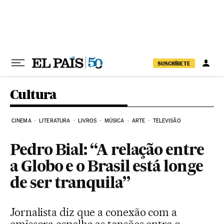
Pular para o conteúdo
SUSCRÍBETE
Cultura
CINEMA
LITERATURA
LIVROS
MÚSICA
ARTE
TELEVISÃO
Pedro Bial: “A relação entre
a Globo e o Brasil está longe
de ser tranquila”
Jornalista diz que a conexão com a