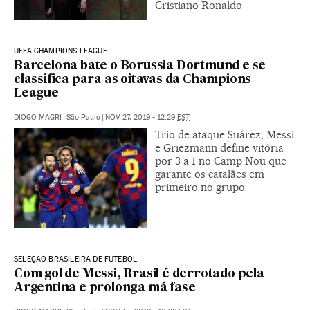
Cristiano Ronaldo
UEFA CHAMPIONS LEAGUE
Barcelona bate o Borussia Dortmund e se
classifica para as oitavas da Champions
League
DIOGO MAGRI
|
São Paulo
|
NOV 27, 2019 - 12:29
EST
Trio de ataque Suárez, Messi
e Griezmann define vitória
por 3 a 1 no Camp Nou que
garante os catalães em
primeiro no grupo
SELEÇÃO BRASILEIRA DE FUTEBOL
Com gol de Messi, Brasil é derrotado pela
Argentina e prolonga má fase