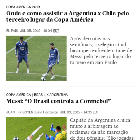
COPA AMÉRICA 2019
Onde e como assistir a Argentina x Chile pelo
terceiro lugar da Copa América
EL PAÍS
|
JUL 05, 2019 - 16:04
EDT
Após derrotas nas
semifinais, a seleção atual
bicampeã enfrente o time de
Messi pelo terceiro lugar do
torneio em São Paulo
COPA AMÉRICA | BRASIL X ARGENTINA
Messi: “O Brasil controla a Conmebol”
JUAN I. IRIGOYEN
|
Belo Horizonte
|
JUL 03, 2019 - 14:35
EDT
Capitão da Argentina critica
muito a arbitragem ao
reclamar da não marcação
de dois pênaltis: “São jogadas