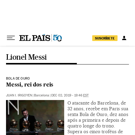
Pular para o conteúdo
SUSCRÍBETE
Lionel Messi
BOLA DE OURO
Messi, rei dos reis
JUAN I. IRIGOYEN
|
Barcelona
|
DEC 02, 2019 - 19:46
EST
O atacante do Barcelona, de
32 anos, recebe em Paris sua
sexta Bola de Ouro, dez anos
após a primeira e depois de
quatro longe do trono.
Supera os cinco troféus de