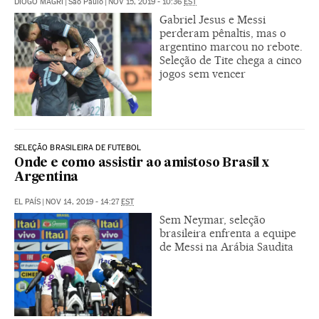
DIOGO MAGRI
|
São Paulo
|
NOV 15, 2019 - 10:36
EST
Gabriel Jesus e Messi
perderam pênaltis, mas o
argentino marcou no rebote.
Seleção de Tite chega a cinco
jogos sem vencer
SELEÇÃO BRASILEIRA DE FUTEBOL
Onde e como assistir ao amistoso Brasil x
Argentina
EL PAÍS
|
NOV 14, 2019 - 14:27
EST
Sem Neymar, seleção
brasileira enfrenta a equipe
de Messi na Arábia Saudita