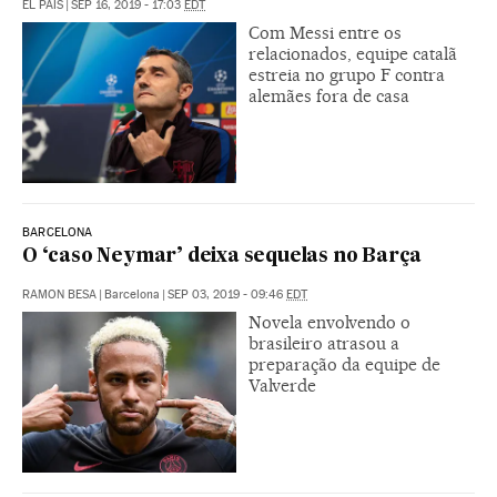
EL PAÍS
|
SEP 16, 2019 - 17:03
EDT
Com Messi entre os
relacionados, equipe catalã
estreia no grupo F contra
alemães fora de casa
BARCELONA
O ‘caso Neymar’ deixa sequelas no Barça
RAMON BESA
|
Barcelona
|
SEP 03, 2019 - 09:46
EDT
Novela envolvendo o
brasileiro atrasou a
preparação da equipe de
Valverde