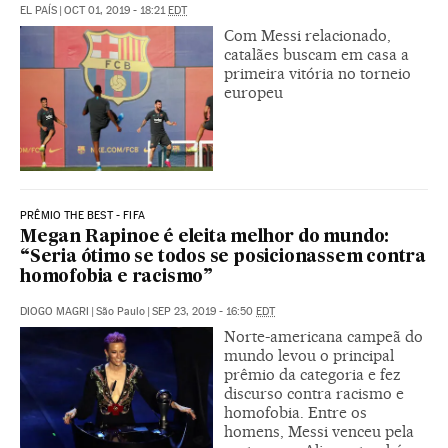
EL PAÍS
|
OCT 01, 2019 - 18:21
EDT
Com Messi relacionado,
catalães buscam em casa a
primeira vitória no torneio
europeu
PRÊMIO THE BEST - FIFA
Megan Rapinoe é eleita melhor do mundo:
“Seria ótimo se todos se posicionassem contra
homofobia e racismo”
DIOGO MAGRI
|
São Paulo
|
SEP 23, 2019 - 16:50
EDT
Norte-americana campeã do
mundo levou o principal
prêmio da categoria e fez
discurso contra racismo e
homofobia. Entre os
homens, Messi venceu pela