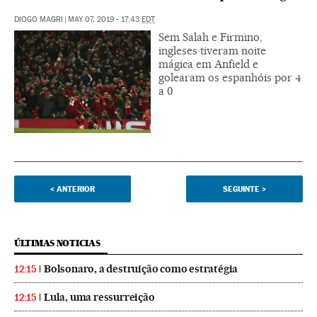
DIOGO MAGRI
|
MAY 07, 2019 - 17:43
EDT
Sem Salah e Firmino,
ingleses tiveram noite
mágica em Anfield e
golearam os espanhóis por 4
a 0
<
ANTERIOR
SEGUINTE
>
ÚLTIMAS NOTICIAS
Bolsonaro, a destruição como estratégia
12:15
Lula, uma ressurreição
12:15