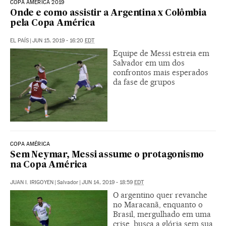
COPA AMÉRICA 2019
Onde e como assistir a Argentina x Colômbia
pela Copa América
EL PAÍS
|
JUN 15, 2019 - 16:20
EDT
Equipe de Messi estreia em
Salvador em um dos
confrontos mais esperados
da fase de grupos
COPA AMÉRICA
Sem Neymar, Messi assume o protagonismo
na Copa América
JUAN I. IRIGOYEN
|
Salvador
|
JUN 14, 2019 - 18:59
EDT
O argentino quer revanche
no Maracanã, enquanto o
Brasil, mergulhado em uma
crise, busca a glória sem sua