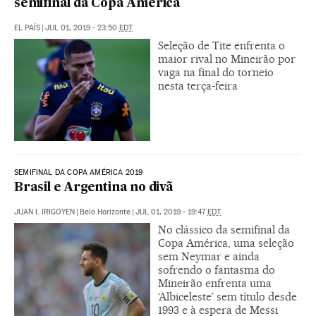
semifinal da Copa América
EL PAÍS
|
JUL 01, 2019 - 23:50
EDT
Seleção de Tite enfrenta o
maior rival no Mineirão por
vaga na final do torneio
nesta terça-feira
SEMIFINAL DA COPA AMÉRICA 2019
Brasil e Argentina no divã
JUAN I. IRIGOYEN
|
Belo Horizonte
|
JUL 01, 2019 - 19:47
EDT
No clássico da semifinal da
Copa América, uma seleção
sem Neymar e ainda
sofrendo o fantasma do
Mineirão enfrenta uma
‘Albiceleste’ sem título desde
1993 e à espera de Messi