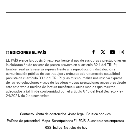
©
EDICIONES EL PAÍS
EL PAÍS BRASIL EN
EL PAÍS BRASI
EL PAÍS B
EL PA
EL PAÍS ejerce la oposición expresa frente al uso de sus obras y prestaciones en
la elaboración de revistas de prensa prevista en el artículo 32.1 del TRLPI;
también realiza la reserva expresa frente a la reproducción, distribución y
comunicación pública de sus trabajos y artículos sobre temas de actualidad
prevista en el artículo 33.1 del TRLPI; y, asimismo, realiza una reserva expresa
de las reproducciones y usos de las obras y otras prestaciones accesibles desde
este sitio web a medios de lectura mecánica u otros medios que resulten
adecuados a tal fin de conformidad con el artículo 67.3 del Real Decreto - ley
24/2021, de 2 de noviembre
Contacto
Venta de contenidos
Aviso legal
Política cookies
Política de privacidad
Mapa
Suscripciones EL PAÍS
Suscripciones empresas
RSS
Índice
Noticias de hoy