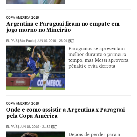
COPA AMÉRICA 2019
Argentina e Paraguai ficam no empate em
jogo morno no Mineirão
EL PAÍS
|
São Paulo
|
JUN 19, 2019 - 23:01
EDT
Paraguaios se apresentam
melhor durante o primeiro
tempo, mas Messi aproveita
pênalti e evita derrota
COPA AMÉRICA 2019
Onde e como assistir a Argentina x Paraguai
pela Copa América
EL PAÍS
|
JUN 18, 2019 - 21:32
EDT
Depois de perder para a