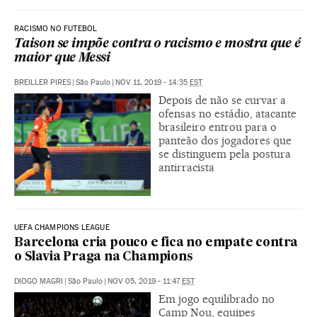
RACISMO NO FUTEBOL
Taison se impõe contra o racismo e mostra que é
maior que Messi
BREILLER PIRES
|
São Paulo
|
NOV 11, 2019 - 14:35
EST
Depois de não se curvar a
ofensas no estádio, atacante
brasileiro entrou para o
panteão dos jogadores que
se distinguem pela postura
antirracista
UEFA CHAMPIONS LEAGUE
Barcelona cria pouco e fica no empate contra
o Slavia Praga na Champions
DIOGO MAGRI
|
São Paulo
|
NOV 05, 2019 - 11:47
EST
Em jogo equilibrado no
Camp Nou, equipes