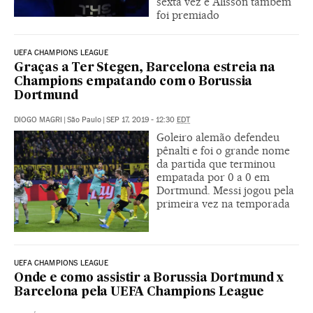
sexta vez e Alisson também
foi premiado
UEFA CHAMPIONS LEAGUE
Graças a Ter Stegen, Barcelona estreia na
Champions empatando com o Borussia
Dortmund
DIOGO MAGRI
|
São Paulo
|
SEP 17, 2019 - 12:30
EDT
Goleiro alemão defendeu
pênalti e foi o grande nome
da partida que terminou
empatada por 0 a 0 em
Dortmund. Messi jogou pela
primeira vez na temporada
UEFA CHAMPIONS LEAGUE
Onde e como assistir a Borussia Dortmund x
Barcelona pela UEFA Champions League