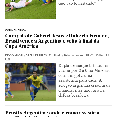
que vão te irritando”
COPA AMÉRICA
Com gols de Gabriel Jesus e Roberto Firmino,
Brasil vence a Argentina e volta à final da
Copa América
DIOGO MAGRI
/
BREILLER PIRES
|
São Paulo / Belo Horizonte
|
JUL 02, 2019 - 19:11
EDT
Dupla de ataque brilhou na
vitória por 2 a 0 no Mineirão
com um gol e uma
assistência para cada. A
seleção argentina criou mais
chances, mas não furou a
defesa brasileira
Brasil x Argentina: onde e como assistir a