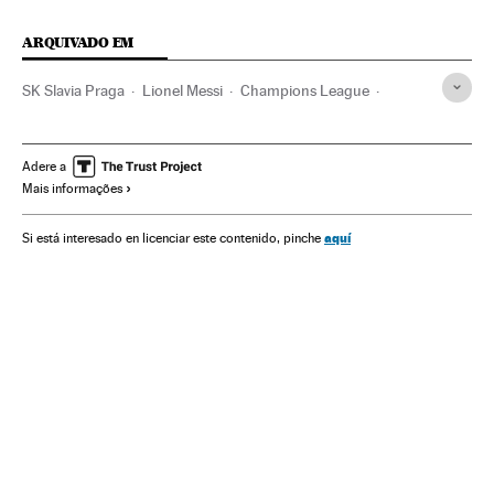
ARQUIVADO EM
SK Slavia Praga
Lionel Messi
Champions League
FC Barcelona
Brasil
Futebol
Times esportes
América do Sul
América Latina
Competições
Adere a
Mais informações
América
Esportes
aquí
Si está interesado en licenciar este contenido, pinche