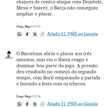
chances de contra-ataque com Dembele,
Messi e Suárez, o Barça não conseguiu
ampliar o placar.
Diogo Magri
17:15
Añadir EL PAÍS en Google
Compartir en Whatsapp
Compartir en Facebook
Compartir en Twitter
Desplegar Redes Sociales
O Barcelona abriu o placar aos três
minutos, mas viu o Slavia reagir e
dominar boa parte do jogo. A pressão
deu resultado no começo do segundo
tempo, com Boril empatando a partida
e fazendo a festa com os tchecos.
Diogo Magri
17:14
Añadir EL PAÍS en Google
Compartir en Whatsapp
Compartir en Facebook
Compartir en Twitter
Desplegar Redes Sociales