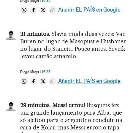
Diogo Magri
16:35
Añadir EL PAÍS en Google
Compartir en Whatsapp
Compartir en Facebook
Compartir en Twitter
Desplegar Redes Sociales
31 minutos.
Slavia muda duas vezes: Van
Buren no lugar de Masopust e Husbauer
no lugar do Stanciu. Pouco antes, Sevcik
levou cartão amarelo.
Diogo Magri
16:35
Añadir EL PAÍS en Google
Compartir en Whatsapp
Compartir en Facebook
Compartir en Twitter
Desplegar Redes Sociales
29 minutos. Messi errou!
Busquets fez
um grande lançamento para Alba, que
só ajeitou para o argentino concluir na
cara de Kolar, mas Messi errou o tapa