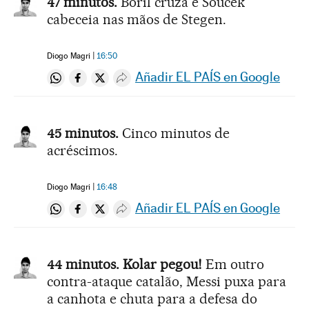
47 minutos.
Boril cruza e Soucek
cabeceia nas mãos de Stegen.
Diogo Magri
16:50
Añadir EL PAÍS en Google
Compartir en Whatsapp
Compartir en Facebook
Compartir en Twitter
Desplegar Redes Sociales
45 minutos.
Cinco minutos de
acréscimos.
Diogo Magri
16:48
Añadir EL PAÍS en Google
Compartir en Whatsapp
Compartir en Facebook
Compartir en Twitter
Desplegar Redes Sociales
44 minutos. Kolar pegou!
Em outro
contra-ataque catalão, Messi puxa para
a canhota e chuta para a defesa do