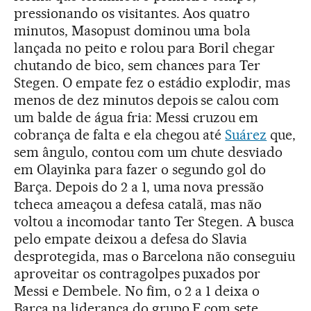
pressionando os visitantes. Aos quatro
minutos, Masopust dominou uma bola
lançada no peito e rolou para Boril chegar
chutando de bico, sem chances para Ter
Stegen. O empate fez o estádio explodir, mas
menos de dez minutos depois se calou com
um balde de água fria: Messi cruzou em
cobrança de falta e ela chegou até
Suárez
que,
sem ângulo, contou com um chute desviado
em Olayinka para fazer o segundo gol do
Barça. Depois do 2 a 1, uma nova pressão
tcheca ameaçou a defesa catalã, mas não
voltou a incomodar tanto Ter Stegen. A busca
pelo empate deixou a defesa do Slavia
desprotegida, mas o Barcelona não conseguiu
aproveitar os contragolpes puxados por
Messi e Dembele. No fim, o 2 a 1 deixa o
Barça na liderança do grupo F com sete