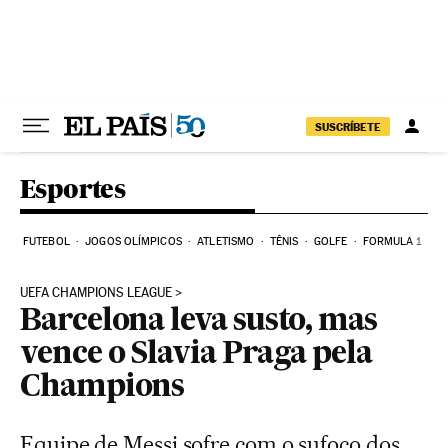
Pular para o conteúdo
SUSCRÍBETE
Esportes
FUTEBOL
JOGOS OLÍMPICOS
ATLETISMO
TÊNIS
GOLFE
FORMULA 1
UEFA CHAMPIONS LEAGUE
Barcelona leva susto, mas
vence o Slavia Praga pela
Champions
Equipe de Messi sofre com o sufoco dos