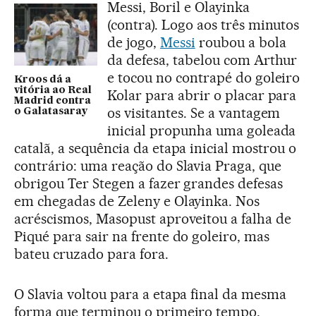
Messi, Boril e Olayinka
(contra). Logo aos três minutos
de jogo,
Messi
roubou a bola
da defesa, tabelou com Arthur
e tocou no contrapé do goleiro
Kroos dá a
vitória ao Real
Kolar para abrir o placar para
Madrid contra
os visitantes. Se a vantagem
o Galatasaray
inicial propunha uma goleada
catalã, a sequência da etapa inicial mostrou o
contrário: uma reação do Slavia Praga, que
obrigou Ter Stegen a fazer grandes defesas
em chegadas de Zeleny e Olayinka. Nos
acréscismos, Masopust aproveitou a falha de
Piqué para sair na frente do goleiro, mas
bateu cruzado para fora.
O Slavia voltou para a etapa final da mesma
forma que terminou o primeiro tempo,