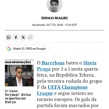
DIOGO MAGRI
atualizado:
OCT
23, 2019 - 17:13
EDT
Compartir en Whatsapp
Compartir en Facebook
Compartir en Twitter
Desplegar Redes Sociales
Añadir EL PAÍS en Google
O
Barcelona
bateu o
Slavia
MAIS INFORMAÇÕES
Praga
por 2 a 1 nesta quarta-
feira, na República Tcheca,
pela terceira rodada do grupo
F da
UEFA Champions
O ‘caso
League
e segue invicto no
Neymar’ deixa
torneio europeu. Os gols da
sequelas no
Barça
partida foram marcados por