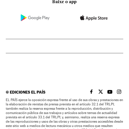
Baixe o app
©
EDICIONES EL PAÍS
EL PAÍS BRASIL EN
EL PAÍS BRASI
EL PAÍS B
EL PA
EL PAÍS ejerce la oposición expresa frente al uso de sus obras y prestaciones en
la elaboración de revistas de prensa prevista en el artículo 32.1 del TRLPI;
también realiza la reserva expresa frente a la reproducción, distribución y
comunicación pública de sus trabajos y artículos sobre temas de actualidad
prevista en el artículo 33.1 del TRLPI; y, asimismo, realiza una reserva expresa
de las reproducciones y usos de las obras y otras prestaciones accesibles desde
este sitio web a medios de lectura mecánica u otros medios que resulten