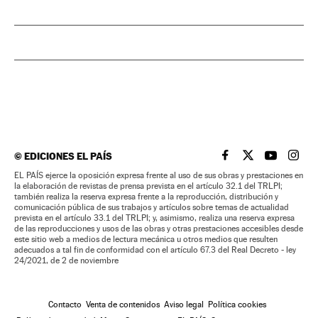
©
EDICIONES EL PAÍS
EL PAÍS BRASIL EN
EL PAÍS BRASI
EL PAÍS B
EL PA
EL PAÍS ejerce la oposición expresa frente al uso de sus obras y prestaciones en
la elaboración de revistas de prensa prevista en el artículo 32.1 del TRLPI;
también realiza la reserva expresa frente a la reproducción, distribución y
comunicación pública de sus trabajos y artículos sobre temas de actualidad
prevista en el artículo 33.1 del TRLPI; y, asimismo, realiza una reserva expresa
de las reproducciones y usos de las obras y otras prestaciones accesibles desde
este sitio web a medios de lectura mecánica u otros medios que resulten
adecuados a tal fin de conformidad con el artículo 67.3 del Real Decreto - ley
24/2021, de 2 de noviembre
Contacto
Venta de contenidos
Aviso legal
Política cookies