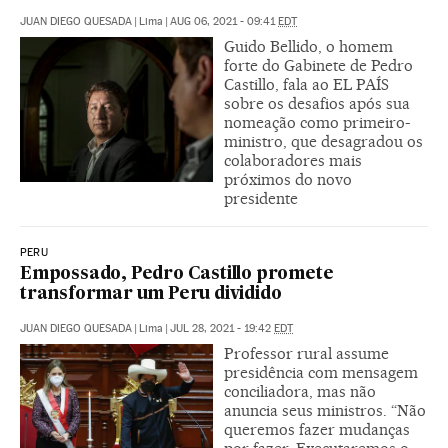
JUAN DIEGO QUESADA
|
Lima
|
AUG 06, 2021 - 09:41
EDT
Guido Bellido, o homem
forte do Gabinete de Pedro
Castillo, fala ao EL PAÍS
sobre os desafios após sua
nomeação como primeiro-
ministro, que desagradou os
colaboradores mais
próximos do novo
presidente
PERU
Empossado, Pedro Castillo promete
transformar um Peru dividido
JUAN DIEGO QUESADA
|
Lima
|
JUL 28, 2021 - 19:42
EDT
Professor rural assume
presidência com mensagem
conciliadora, mas não
anuncia seus ministros. “Não
queremos fazer mudanças