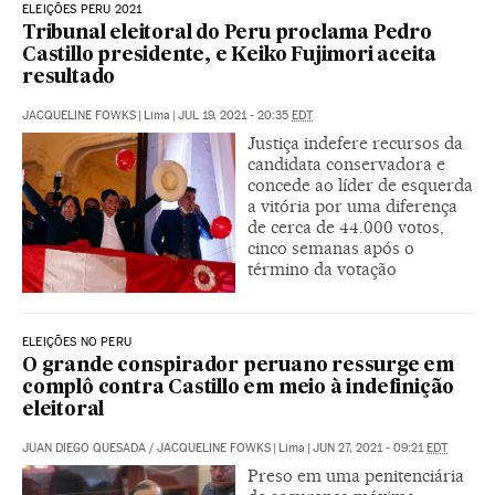
ELEIÇÕES PERU 2021
Tribunal eleitoral do Peru proclama Pedro
Castillo presidente, e Keiko Fujimori aceita
resultado
JACQUELINE FOWKS
|
Lima
|
JUL 19, 2021 - 20:35
EDT
Justiça indefere recursos da
candidata conservadora e
concede ao líder de esquerda
a vitória por uma diferença
de cerca de 44.000 votos,
cinco semanas após o
término da votação
ELEIÇÕES NO PERU
O grande conspirador peruano ressurge em
complô contra Castillo em meio à indefinição
eleitoral
JUAN DIEGO QUESADA
/
JACQUELINE FOWKS
|
Lima
|
JUN 27, 2021 - 09:21
EDT
Preso em uma penitenciária