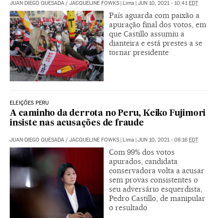
JUAN DIEGO QUESADA
/
JACQUELINE FOWKS
|
Lima
|
JUN 10, 2021 - 10:41
EDT
País aguarda com paixão a
apuração final dos votos, em
que Castillo assumiu a
dianteira e está prestes a se
tornar presidente
ELEIÇÕES PERU
A caminho da derrota no Peru, Keiko Fujimori
insiste nas acusações de fraude
JUAN DIEGO QUESADA
/
JACQUELINE FOWKS
|
Lima
|
JUN 10, 2021 - 08:16
EDT
Com 99% dos votos
apurados, candidata
conservadora volta a acusar
sem provas consistentes o
seu adversário esquerdista,
Pedro Castillo, de manipular
o resultado