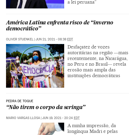
a lei peruana”
América Latina enfrenta risco de “inverno
democrático”
OLIVER STUENKEL
|
JUN 21, 2021 - 08:38
EDT
Desfaçatez de vozes
autoritárias na região ―mais
recentemente, na Nicarágua,
no Peru e no Brasil― revela
erosão mais ampla das
instituições democráticas
PEDRA DE TOQUE
“Não tirem o corpo da seringa”
MARIO VARGAS LLOSA
|
JUN 19, 2021 - 20:24
EDT
A minha impressão, da
longínqua Madri e pelas