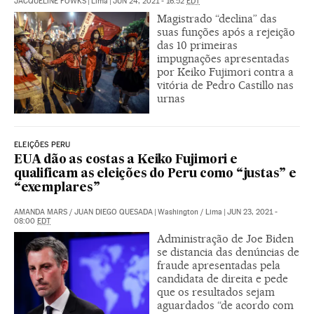
JACQUELINE FOWKS
|
Lima
|
JUN 24, 2021 - 16:52
EDT
Magistrado “declina” das
suas funções após a rejeição
das 10 primeiras
impugnações apresentadas
por Keiko Fujimori contra a
vitória de Pedro Castillo nas
urnas
ELEIÇÕES PERU
EUA dão as costas a Keiko Fujimori e
qualificam as eleições do Peru como “justas” e
“exemplares”
AMANDA MARS
/
JUAN DIEGO QUESADA
|
Washington / Lima
|
JUN 23, 2021 -
08:00
EDT
Administração de Joe Biden
se distancia das denúncias de
fraude apresentadas pela
candidata de direita e pede
que os resultados sejam
aguardados “de acordo com