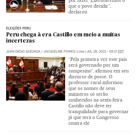
por fazer. Executaremos o
que o povo decidir”,
declarou
ELEIÇÕES PERU
Peru chega à era Castillo em meio a muitas
incertezas
JUAN DIEGO QUESADA
/
JACQUELINE FOWKS
|
Lima
|
JUL 28, 2021 - 08:17
EDT
“Pela primeira vez este país
será governado por um
campesino”, afirmou em seu
discurso de posse. O
professor rural informou
que os nomes de seus
ministros só serão
conhecidos na sexta-feira.
Castillo não deve ter
tranquilidade para governar
já que terá o Congresso
contra ele