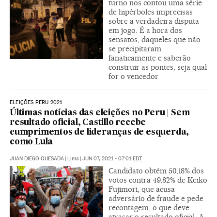
turno nos contou uma série
de hipérboles imprecisas
sobre a verdadeira disputa
em jogo. É a hora dos
sensatos, daqueles que não
se precipitaram
fanaticamente e saberão
construir as pontes, seja qual
for o vencedor
ELEIÇÕES PERU 2021
Últimas notícias das eleições no Peru | Sem
resultado oficial, Castillo recebe
cumprimentos de lideranças de esquerda,
como Lula
JUAN DIEGO QUESADA
|
Lima
|
JUN 07, 2021 - 07:01
EDT
Candidato obtém 50,18% dos
votos contra 49,82% de Keiko
Fujimori, que acusa
adversário de fraude e pede
recontagem, o que deve
atrasar o resultado oficial. A