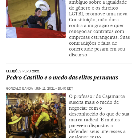
ambíguo sobre a igualdade
de gênero e os direitos
LGTBI, promove uma nova
Constituição, mão dura
contra a imigração e quer
renegociar contratos com
empresas estrangeiras. Suas
contradições e falta de
concretude pesam em seu
discurso
ELEIÇÕES PERU 2021
Pedro Castillo e o medo das elites peruanas
GONZALO BANDA
|
JUN 11, 2021 - 19:40
EDT
O professor de Cajamarca
suscita mais o medo de
negociar com o
desconhecido do que de sua
marca radical. E muitos
parecem dispostos a
defender seus interesses a
qualquer custo