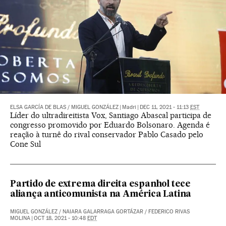
ELSA GARCÍA DE BLAS
/
MIGUEL GONZÁLEZ
|
Madri
|
DEC 11, 2021 - 11:13
EST
Líder do ultradireitista Vox, Santiago Abascal participa de
congresso promovido por Eduardo Bolsonaro. Agenda é
reação à turnê do rival conservador Pablo Casado pelo
Cone Sul
Partido de extrema direita espanhol tece
aliança anticomunista na América Latina
MIGUEL GONZÁLEZ
/
NAIARA GALARRAGA GORTÁZAR
/
FEDERICO RIVAS
MOLINA
|
OCT 18, 2021 - 10:48
EDT