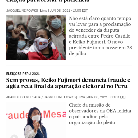
eleição para testar a paciência
JACQUELINE FOWKS
|
Lima
|
JUN 08, 2021 - 17:05
EDT
Não está claro quanto tempo
vai levar para a proclamação
do vencedor da disputa
acirrada entre Pedro Castillo
e Keiko Fujimori. O novo
presidente toma posse em 28
de julho
ELEIÇÕES PERU 2021
Sem provas, Keiko Fujimori denuncia fraude e
agita reta final da apuração eleitoral no Peru
JUAN DIEGO QUESADA
/
JACQUELINE FOWKS
|
Lima
|
JUN 08, 2021 - 09:01
EDT
Chefe da missão de
observadores da OEA felicita
o país andino pela
organização do pleito