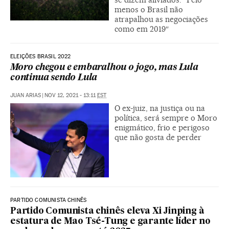
menos o Brasil não
atrapalhou as negociações
como em 2019″
ELEIÇÕES BRASIL 2022
Moro chegou e embaralhou o jogo, mas Lula
continua sendo Lula
JUAN ARIAS
|
NOV 12, 2021 - 13:11
EST
O ex-juiz, na justiça ou na
política, será sempre o Moro
enigmático, frio e perigoso
que não gosta de perder
PARTIDO COMUNISTA CHINÊS
Partido Comunista chinês eleva Xi Jinping à
estatura de Mao Tsé-Tung e garante líder no