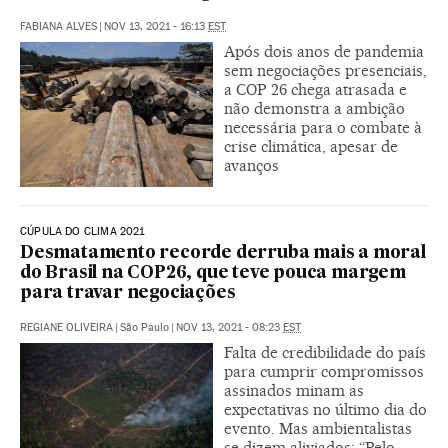
FABIANA ALVES
|
NOV 13, 2021 - 16:13
EST
Após dois anos de pandemia
sem negociações presenciais,
a COP 26 chega atrasada e
não demonstra a ambição
necessária para o combate à
crise climática, apesar de
avanços
CÚPULA DO CLIMA 2021
Desmatamento recorde derruba mais a moral
do Brasil na COP26, que teve pouca margem
para travar negociações
REGIANE OLIVEIRA
|
São Paulo
|
NOV 13, 2021 - 08:23
EST
Falta de credibilidade do país
para cumprir compromissos
assinados minam as
expectativas no último dia do
evento. Mas ambientalistas
se dizem aliviados: “Pelo