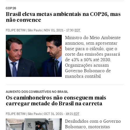
COP26
Brasil eleva metas ambientais na COP26, mas
não convence
FELIPE BETIM
|
São Paulo
|
NOV 01, 2021 - 17:30
EDT
Ministro do Meio Ambiente
anunciou, sem apresentar
base para o cálculo, que o
corte das emissões passará
de 43% a 50% até 2030.
Organizações acusam
Governo Bolsonaro de
manobra contábil
AUMENTO DOS COMBUSTÍVEIS NO BRASIL
Os caminhoneiros não conseguem mais
carregar metade do Brasil na carreta
FELIPE BETIM
|
São Paulo
|
OCT 31, 2021 - 19:21
EDT
Desiludidos com o Governo
Bolsonaro, motoristas