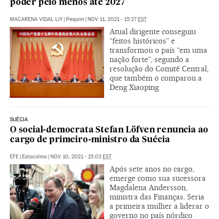
poder pelo menos até 2027
MACARENA VIDAL LIY
|
Pequim
|
NOV 11, 2021 - 15:27
EST
Atual dirigente conseguiu
“feitos históricos” e
transformou o país “em uma
nação forte”, segundo a
resolução do Comitê Central,
que também o comparou a
Deng Xiaoping
SUÉCIA
O social-democrata Stefan Löfven renuncia ao
cargo de primeiro-ministro da Suécia
EFE
|
Estocolmo
|
NOV 10, 2021 - 15:03
EST
Após sete anos no cargo,
emerge como sua sucessora
Magdalena Andersson,
ministra das Finanças. Seria
a primeira mulher a liderar o
governo no país nórdico