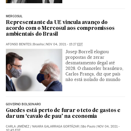
MERCOSUL
Representante da UE vincula avanço do
acordo com o Mercosul aos compromissos
ambientais do Brasil
AFONSO BENITES
|
Brasília
|
NOV 04, 2021 - 15:27
EDT
Josep Borrell elogiou
propostas de zerar
desmatamento ilegal até
2028. O chanceler brasileiro,
Carlos França, diz que país
não está isolado do mundo
GOVERNO BOLSONARO
Guedes está perto de furar o teto de gastos e
dar um ‘cavalo de pau’ na economia
CARLA JIMÉNEZ
/
NAIARA GALARRAGA GORTÁZAR
|
São Paulo
|
NOV 04, 2021 -
10:45
EDT