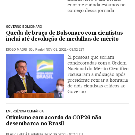
enorme e ainda estamos no
começo dessa jornada
GOVERNO BOLSONARO
Queda de braço de Bolsonaro com cientistas
inclui até devolução de medalhas de mérito
DIOGO MAGRI
|
São Paulo
|
NOV 08, 2021 - 09:52
EST
21 pessoas que seriam
condecoradas com a Ordem
Nacional do Mérito Científico
recusaram a indicação após
presidente retirar a honraria
de dois cientistas críticos ao
Governo
EMERGÊNCIA CLIMÁTICA
Otimismo com acordo da COP26 não
desembarca no Brasil
BEATRIZ JUCÁ
|
Fortaleza
|
NOV 06, 2021 - 10:37
EDT