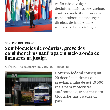
estão não divulgar
desinformação sobre vacinas
contra covid-19, defender o
meio ambiente e proteger
direitos de indígenas e
mulheres. Leia a íntegra
GOVERNO BOLSONARO
Sem bloqueios de rodovias, greve dos
caminhoneiros naufraga em meio a onda de
liminares na justiça
AGÊNCIAS
|
Rio de Janeiro
|
NOV 01, 2021 - 18:00
EDT
Governo federal conseguiu
29 decisões judiciais que
previam multa de até 10.000
reais para motoristas
autônomos que realizassem
bloqueios nas estadas do
país