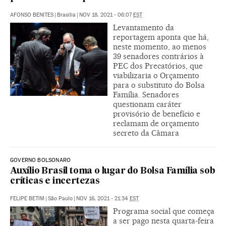
AFONSO BENITES
|
Brasília
|
NOV 18, 2021 - 06:07
EST
Levantamento da
reportagem aponta que há,
neste momento, ao menos
39 senadores contrários à
PEC dos Precatórios, que
viabilizaria o Orçamento
para o substituto do Bolsa
Família. Senadores
questionam caráter
provisório de benefício e
reclamam de orçamento
secreto da Câmara
GOVERNO BOLSONARO
Auxílio Brasil toma o lugar do Bolsa Família sob
críticas e incertezas
FELIPE BETIM
|
São Paulo
|
NOV 16, 2021 - 21:34
EST
Programa social que começa
a ser pago nesta quarta-feira