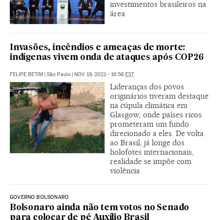
investimentos brasileiros na
área
Invasões, incêndios e ameaças de morte:
indígenas vivem onda de ataques após COP26
FELIPE BETIM
|
São Paulo
|
NOV 19, 2021 - 16:56
EST
Lideranças dos povos
originários tiveram destaque
na cúpula climática em
Glasgow, onde países ricos
prometeram um fundo
direcionado a eles. De volta
ao Brasil, já longe dos
holofotes internacionais,
realidade se impõe com
violência
GOVERNO BOLSONARO
Bolsonaro ainda não tem votos no Senado
para colocar de pé Auxílio Brasil