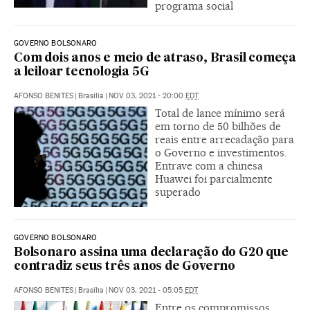
programa social
GOVERNO BOLSONARO
Com dois anos e meio de atraso, Brasil começa
a leiloar tecnologia 5G
AFONSO BENITES
|
Brasília
|
NOV 03, 2021 - 20:00
EDT
Total de lance mínimo será
em torno de 50 bilhões de
reais entre arrecadação para
o Governo e investimentos.
Entrave com a chinesa
Huawei foi parcialmente
superado
GOVERNO BOLSONARO
Bolsonaro assina uma declaração do G20 que
contradiz seus três anos de Governo
AFONSO BENITES
|
Brasília
|
NOV 03, 2021 - 05:05
EDT
Entre os compromissos