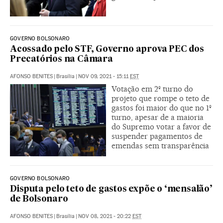
GOVERNO BOLSONARO
Acossado pelo STF, Governo aprova PEC dos
Precatórios na Câmara
AFONSO BENITES
|
Brasília
|
NOV 09, 2021 - 15:11
EST
Votação em 2º turno do
projeto que rompe o teto de
gastos foi maior do que no 1º
turno, apesar de a maioria
do Supremo votar a favor de
suspender pagamentos de
emendas sem transparência
GOVERNO BOLSONARO
Disputa pelo teto de gastos expõe o ‘mensalão’
de Bolsonaro
AFONSO BENITES
|
Brasília
|
NOV 08, 2021 - 20:22
EST