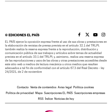
©
EDICIONES EL PAÍS
EL PAÍS BRASIL EN
EL PAÍS BRASI
EL PAÍS B
EL PA
EL PAÍS ejerce la oposición expresa frente al uso de sus obras y prestaciones en
la elaboración de revistas de prensa prevista en el artículo 32.1 del TRLPI;
también realiza la reserva expresa frente a la reproducción, distribución y
comunicación pública de sus trabajos y artículos sobre temas de actualidad
prevista en el artículo 33.1 del TRLPI; y, asimismo, realiza una reserva expresa
de las reproducciones y usos de las obras y otras prestaciones accesibles desde
este sitio web a medios de lectura mecánica u otros medios que resulten
adecuados a tal fin de conformidad con el artículo 67.3 del Real Decreto - ley
24/2021, de 2 de noviembre
Contacto
Venta de contenidos
Aviso legal
Política cookies
Política de privacidad
Mapa
Suscripciones EL PAÍS
Suscripciones empresas
RSS
Índice
Noticias de hoy