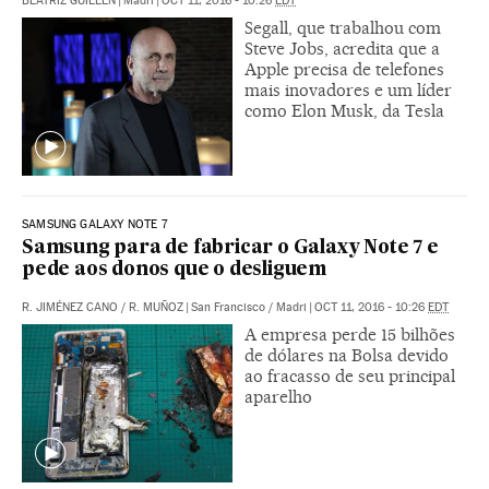
BEATRIZ GUILLÉN
|
Madri
|
OCT 11, 2016 - 10:26
EDT
Segall, que trabalhou com
Steve Jobs, acredita que a
Apple precisa de telefones
mais inovadores e um líder
como Elon Musk, da Tesla
SAMSUNG GALAXY NOTE 7
Samsung para de fabricar o Galaxy Note 7 e
pede aos donos que o desliguem
R. JIMÉNEZ CANO
/
R. MUÑOZ
|
San Francisco / Madri
|
OCT 11, 2016 - 10:26
EDT
A empresa perde 15 bilhões
de dólares na Bolsa devido
ao fracasso de seu principal
aparelho