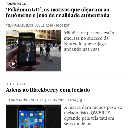
POKÉMON GO
‘Pokémon GO’, os motivos que alçaram ao
fenômeno o jogo de realidade aumentada
FÉLIX PALAZUELOS
|
JUL 12, 2016 - 16:26
EDT
Milhões de pessoas estão
imersas no sucesso da
Nintendo que se joga
andando nas ruas
BLACKBERRY
Adeus ao Blackberry com teclado
ELENA MARTÍNEZ VELASCO
|
JUL 06, 2016 - 14:54
EDT
A marca dará menos peso ao
teclado físico QWERTY,
optando pela tela tátil em
seus modelos