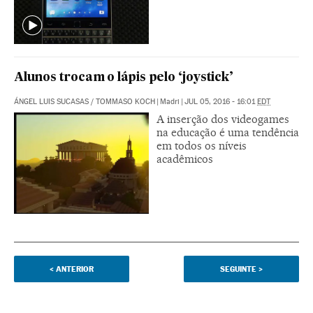
Alunos trocam o lápis pelo ‘joystick’
ÁNGEL LUIS SUCASAS
/
TOMMASO KOCH
|
Madri
|
JUL 05, 2016 - 16:01
EDT
A inserção dos videogames
na educação é uma tendência
em todos os níveis
acadêmicos
<
ANTERIOR
SEGUINTE
>