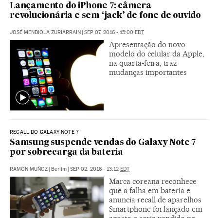
Lançamento do iPhone 7: câmera
revolucionária e sem ‘jack’ de fone de ouvido
JOSÉ MENDIOLA ZURIARRAIN
|
SEP 07, 2016 - 15:00
EDT
Apresentação do novo
modelo do celular da Apple,
na quarta-feira, traz
mudanças importantes
RECALL DO GALAXY NOTE 7
Samsung suspende vendas do Galaxy Note 7
por sobrecarga da bateria
RAMÓN MUÑOZ
|
Berlim
|
SEP 02, 2016 - 13:12
EDT
Marca coreana reconhece
que a falha em bateria e
anuncia recall de aparelhos
Smartphone foi lançado em