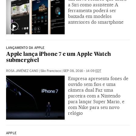
a Siri como assistente A
ferramenta poderá ser
baixada em modelos
anteriores do smartphone
LANÇAMENTO DA APPLE
Apple lança iPhone 7 e um Apple Watch
submergível
ROSA JIMÉNEZ CANO
|
São Francisco
|
SEP 08, 2016 - 14:09
EDT
Empresa apresenta fones de
ouvido sem fios e uma
câmera dual Faz uma
parceira com a Nintendo
para lançar Super Mario, e
com Nike para seu novo
relógio
APPLE