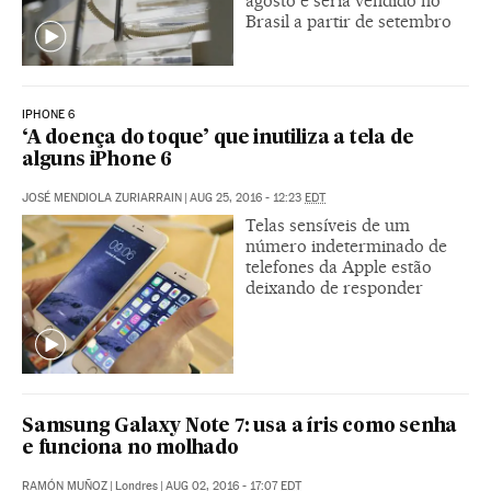
agosto e seria vendido no
Brasil a partir de setembro
IPHONE 6
‘A doença do toque’ que inutiliza a tela de
alguns iPhone 6
JOSÉ MENDIOLA ZURIARRAIN
|
AUG 25, 2016 - 12:23
EDT
Telas sensíveis de um
número indeterminado de
telefones da Apple estão
deixando de responder
Samsung Galaxy Note 7: usa a íris como senha
e funciona no molhado
RAMÓN MUÑOZ
|
Londres
|
AUG 02, 2016 - 17:07
EDT