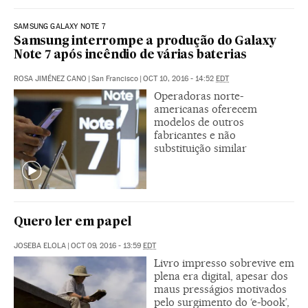
SAMSUNG GALAXY NOTE 7
Samsung interrompe a produção do Galaxy
Note 7 após incêndio de várias baterias
ROSA JIMÉNEZ CANO
|
San Francisco
|
OCT 10, 2016 - 14:52
EDT
Operadoras norte-
americanas oferecem
modelos de outros
fabricantes e não
substituição similar
Quero ler em papel
JOSEBA ELOLA
|
OCT 09, 2016 - 13:59
EDT
Livro impresso sobrevive em
plena era digital, apesar dos
maus presságios motivados
pelo surgimento do ‘e-book’,