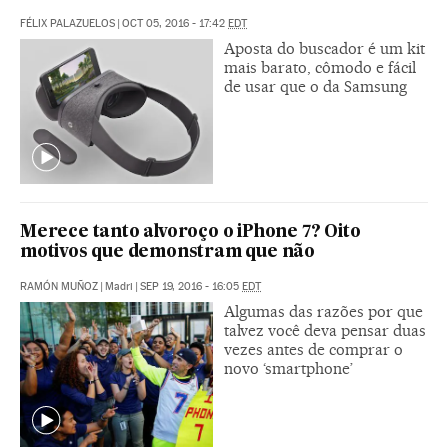
FÉLIX PALAZUELOS
|
OCT 05, 2016 - 17:42
EDT
Aposta do buscador é um kit
mais barato, cômodo e fácil
de usar que o da Samsung
Merece tanto alvoroço o iPhone 7? Oito
motivos que demonstram que não
RAMÓN MUÑOZ
|
Madri
|
SEP 19, 2016 - 16:05
EDT
Algumas das razões por que
talvez você deva pensar duas
vezes antes de comprar o
novo ‘smartphone’