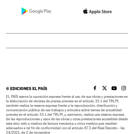
©
EDICIONES EL PAÍS
EL PAÍS BRASIL EN
EL PAÍS BRASI
EL PAÍS B
EL PA
EL PAÍS ejerce la oposición expresa frente al uso de sus obras y prestaciones en
la elaboración de revistas de prensa prevista en el artículo 32.1 del TRLPI;
también realiza la reserva expresa frente a la reproducción, distribución y
comunicación pública de sus trabajos y artículos sobre temas de actualidad
prevista en el artículo 33.1 del TRLPI; y, asimismo, realiza una reserva expresa
de las reproducciones y usos de las obras y otras prestaciones accesibles desde
este sitio web a medios de lectura mecánica u otros medios que resulten
adecuados a tal fin de conformidad con el artículo 67.3 del Real Decreto - ley
24/2021, de 2 de noviembre