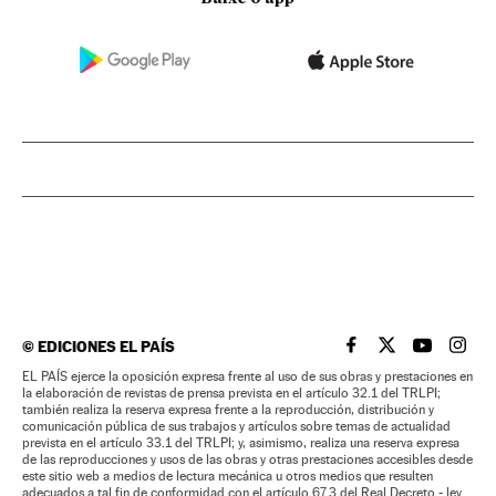
©
EDICIONES EL PAÍS
EL PAÍS BRASIL EN
EL PAÍS BRASI
EL PAÍS B
EL PA
EL PAÍS ejerce la oposición expresa frente al uso de sus obras y prestaciones en
la elaboración de revistas de prensa prevista en el artículo 32.1 del TRLPI;
también realiza la reserva expresa frente a la reproducción, distribución y
comunicación pública de sus trabajos y artículos sobre temas de actualidad
prevista en el artículo 33.1 del TRLPI; y, asimismo, realiza una reserva expresa
de las reproducciones y usos de las obras y otras prestaciones accesibles desde
este sitio web a medios de lectura mecánica u otros medios que resulten
adecuados a tal fin de conformidad con el artículo 67.3 del Real Decreto - ley