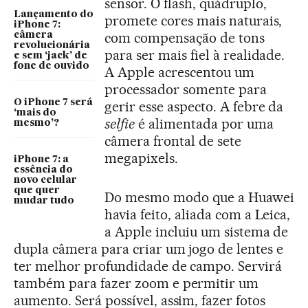
sensor. O flash, quádruplo,
Lançamento do
promete cores mais naturais,
iPhone 7:
com compensação de tons
câmera
revolucionária
para ser mais fiel à realidade.
e sem ‘jack’ de
fone de ouvido
A Apple acrescentou um
processador somente para
O iPhone 7 será
gerir esse aspecto. A febre da
‘mais do
selfie
é alimentada por uma
mesmo’?
câmera frontal de sete
megapixels.
iPhone 7: a
essência do
novo celular
que quer
Do mesmo modo que a Huawei
mudar tudo
havia feito, aliada com a Leica,
a Apple incluiu um sistema de
dupla câmera para criar um jogo de lentes e
ter melhor profundidade de campo. Servirá
também para fazer zoom e permitir um
aumento. Será possível, assim, fazer fotos