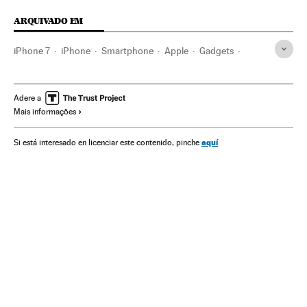
ARQUIVADO EM
iPhone 7
iPhone
Smartphone
Apple
Gadgets
Telefonia celular multimídia
Celular
Empresas
Telefonia
Mobilidade
Economia
Tecnologia
Adere a
Mais informações
Telecomunicações
Comunicações
Ciência
aquí
Si está interesado en licenciar este contenido, pinche