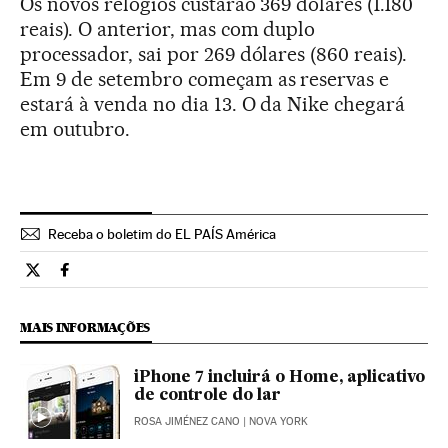
Os novos relógios custarão 369 dólares (1.180
reais). O anterior, mas com duplo
processador, sai por 269 dólares (860 reais).
Em 9 de setembro começam as reservas e
estará à venda no dia 13. O da Nike chegará
em outubro.
Receba o boletim do EL PAÍS América
Tecnologia El País Brasil en Twitter
Tecnologia El País Brasil en Facebook
MAIS INFORMAÇÕES
iPhone 7 incluirá o Home, aplicativo
de controle do lar
ROSA JIMÉNEZ CANO
| NOVA YORK