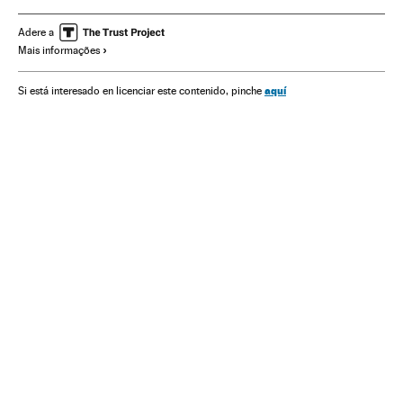
Apple
Gadgets
Telefonia celular multimídia
Feiras comerciais
Celular
Empresas
Mobilidade
Adere a
Mais informações
Telefonia
Eventos
Economia
Tecnologia
Telecomunicações
Comunicações
Ciência
aquí
Si está interesado en licenciar este contenido, pinche