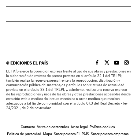
©
EDICIONES EL PAÍS
EL PAÍS BRASIL EN
EL PAÍS BRASI
EL PAÍS B
EL PA
EL PAÍS ejerce la oposición expresa frente al uso de sus obras y prestaciones en
la elaboración de revistas de prensa prevista en el artículo 32.1 del TRLPI;
también realiza la reserva expresa frente a la reproducción, distribución y
comunicación pública de sus trabajos y artículos sobre temas de actualidad
prevista en el artículo 33.1 del TRLPI; y, asimismo, realiza una reserva expresa
de las reproducciones y usos de las obras y otras prestaciones accesibles desde
este sitio web a medios de lectura mecánica u otros medios que resulten
adecuados a tal fin de conformidad con el artículo 67.3 del Real Decreto - ley
24/2021, de 2 de noviembre
Contacto
Venta de contenidos
Aviso legal
Política cookies
Política de privacidad
Mapa
Suscripciones EL PAÍS
Suscripciones empresas