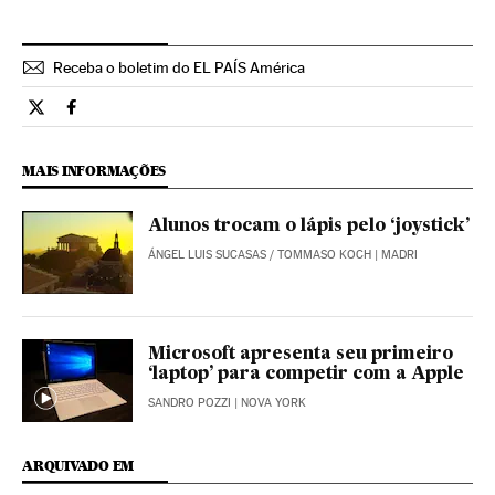
Receba o boletim do EL PAÍS América
Tecnologia El País Brasil en Twitter
Tecnologia El País Brasil en Facebook
MAIS INFORMAÇÕES
Alunos trocam o lápis pelo ‘joystick’
ÁNGEL LUIS SUCASAS
/
TOMMASO KOCH
| MADRI
Microsoft apresenta seu primeiro
‘laptop’ para competir com a Apple
SANDRO POZZI
| NOVA YORK
ARQUIVADO EM