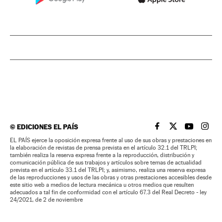
©
EDICIONES EL PAÍS
EL PAÍS BRASIL EN
EL PAÍS BRASI
EL PAÍS B
EL PA
EL PAÍS ejerce la oposición expresa frente al uso de sus obras y prestaciones en
la elaboración de revistas de prensa prevista en el artículo 32.1 del TRLPI;
también realiza la reserva expresa frente a la reproducción, distribución y
comunicación pública de sus trabajos y artículos sobre temas de actualidad
prevista en el artículo 33.1 del TRLPI; y, asimismo, realiza una reserva expresa
de las reproducciones y usos de las obras y otras prestaciones accesibles desde
este sitio web a medios de lectura mecánica u otros medios que resulten
adecuados a tal fin de conformidad con el artículo 67.3 del Real Decreto - ley
24/2021, de 2 de noviembre