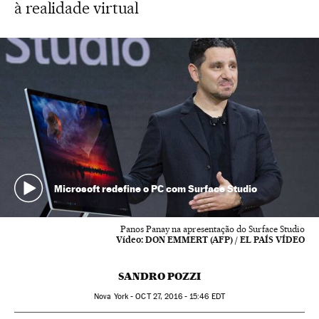
à realidade virtual
Microsoft redefine o PC com Surface Studio
Panos Panay na apresentação do Surface Studio
Vídeo:
DON EMMERT (AFP) / EL PAÍS VÍDEO
SANDRO POZZI
Nova York -
OCT
27, 2016 - 15:46
EDT