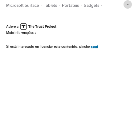
Microsoft Surface
Tablets
Portáteis
Gadgets
Microsoft
Computadores
Empresas
Informática
Mobilidade
Economia
Tecnologia
Indústria
Ciência
Adere a
Mais informações
aquí
Si está interesado en licenciar este contenido, pinche