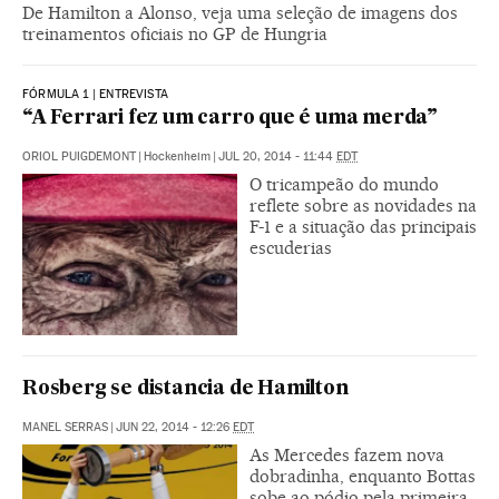
De Hamilton a Alonso, veja uma seleção de imagens dos
treinamentos oficiais no GP de Hungria
FÓRMULA 1 | ENTREVISTA
“A Ferrari fez um carro que é uma merda”
ORIOL PUIGDEMONT
|
Hockenheim
|
JUL 20, 2014 - 11:44
EDT
O tricampeão do mundo
reflete sobre as novidades na
F-1 e a situação das principais
escuderias
Rosberg se distancia de Hamilton
MANEL SERRAS
|
JUN 22, 2014 - 12:26
EDT
As Mercedes fazem nova
dobradinha, enquanto Bottas
sobe ao pódio pela primeira