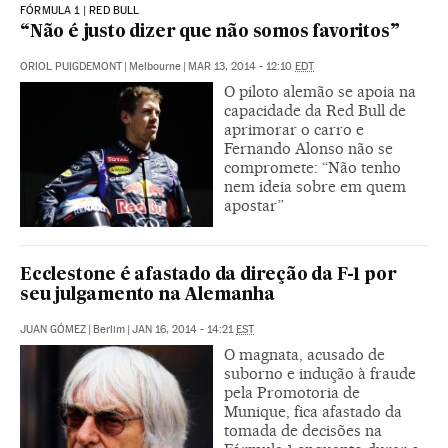
FÓRMULA 1 | RED BULL
“Não é justo dizer que não somos favoritos”
ORIOL PUIGDEMONT
|
Melbourne
|
MAR 13, 2014 - 12:10
EDT
O piloto alemão se apoia na
capacidade da Red Bull de
aprimorar o carro e
Fernando Alonso não se
compromete: “Não tenho
nem ideia sobre em quem
apostar”
Ecclestone é afastado da direção da F-1 por
seu julgamento na Alemanha
JUAN GÓMEZ
|
Berlim
|
JAN 16, 2014 - 14:21
EST
O magnata, acusado de
suborno e indução à fraude
pela Promotoria de
Munique, fica afastado da
tomada de decisões na