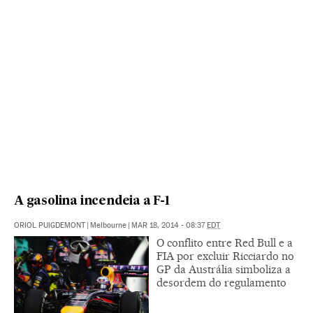
A gasolina incendeia a F-1
ORIOL PUIGDEMONT
|
Melbourne
|
MAR 18, 2014 - 08:37
EDT
O conflito entre Red Bull e a
FIA por excluir Ricciardo no
GP da Austrália simboliza a
desordem do regulamento