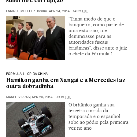
suborno e corrupção
ENRIQUE MUELLER
|
Berlim
|
APR 24, 2014 - 14:35
EDT
“Tinha medo de que o
banqueiro, como parte de
uma extorsão, me
denunciasse para as
autoridades fiscais
britânicas”, disse ante o juiz
o chefe da Fórmula-1
FÓRMULA 1 | GP DA CHINA
Hamilton ganha em Xangai e a Mercedes faz
outra dobradinha
MANEL SERRAS
|
APR 20, 2014 - 09:15
EDT
O britânico ganha sua
terceira corrida da
temporada e o espanhol
sobe ao pódio pela primeira
vez no ano