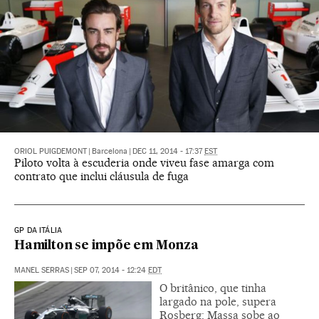
ORIOL PUIGDEMONT
|
Barcelona
|
DEC 11, 2014 - 17:37
EST
Piloto volta à escuderia onde viveu fase amarga com
contrato que inclui cláusula de fuga
GP DA ITÁLIA
Hamilton se impõe em Monza
MANEL SERRAS
|
SEP 07, 2014 - 12:24
EDT
O britânico, que tinha
largado na pole, supera
Rosberg; Massa sobe ao