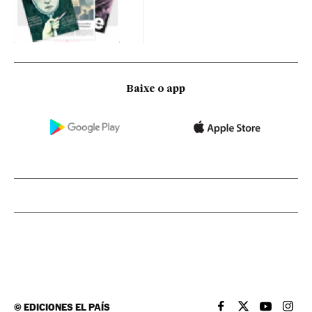
Baixe o app
©
EDICIONES EL PAÍS
EL PAÍS BRASIL EN
EL PAÍS BRASI
EL PAÍS B
EL PA