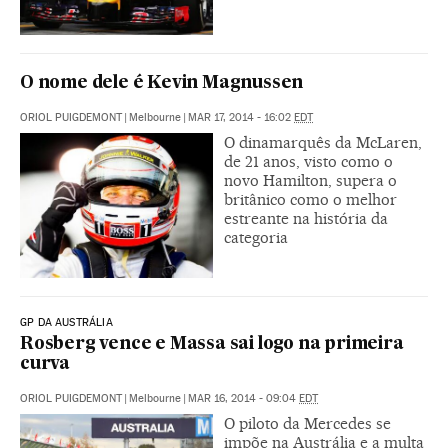
O nome dele é Kevin Magnussen
ORIOL PUIGDEMONT
|
Melbourne
|
MAR 17, 2014 - 16:02
EDT
O dinamarquês da McLaren,
de 21 anos, visto como o
novo Hamilton, supera o
britânico como o melhor
estreante na história da
categoria
GP DA AUSTRÁLIA
Rosberg vence e Massa sai logo na primeira
curva
ORIOL PUIGDEMONT
|
Melbourne
|
MAR 16, 2014 - 09:04
EDT
O piloto da Mercedes se
impõe na Austrália e a multa