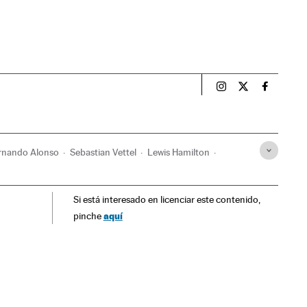
Esportes El País B
Esportes El Pa
Esportes
rnando Alonso
Sebastian Vettel
Lewis Hamilton
ompetições
Times esportes
Si está interesado en licenciar este contenido,
Automobilismo
Esportes motor
Esportes
aquí
pinche