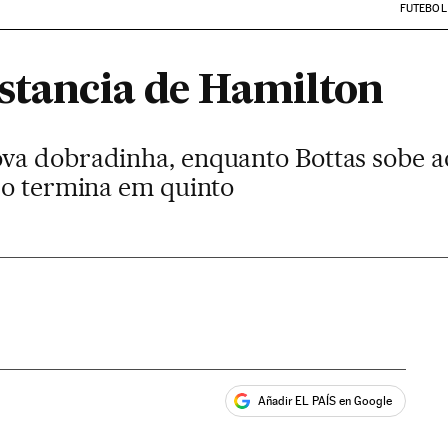
FUTEBOL
istancia de Hamilton
a dobradinha, enquanto Bottas sobe ao
so termina em quinto
Añadir EL PAÍS en Google
ales