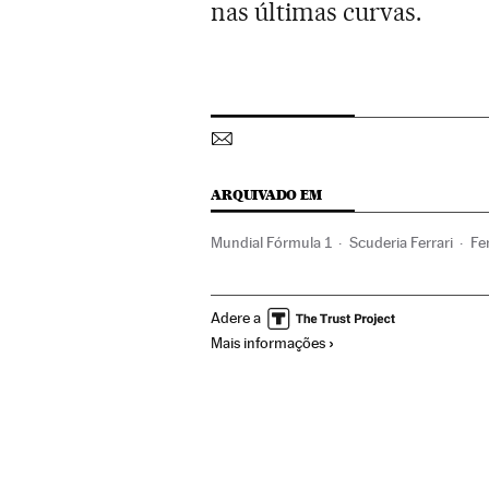
nas últimas curvas.
ARQUIVADO EM
Mundial Fórmula 1
Scuderia Ferrari
Fe
Nico Rosberg
Campeonato mundial
C
Adere a
Temporada 2014 Fórmula 1
Fórmula 1
Mais informações