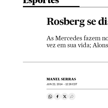
Esportes
Rosberg se d
As Mercedes fazem nov
vez em sua vida; Alon
MANEL SERRAS
JUN
22, 2014 - 12:26
EDT
Compartir en Whatsapp
Compartir en Facebook
Compartir en Twitter
Desplegar Redes Soci