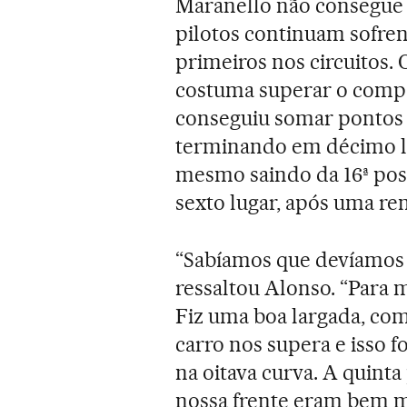
Maranello não consegue fi
pilotos continuam sofre
primeiros nos circuitos. 
costuma superar o compa
conseguiu somar pontos 
terminando em décimo lug
mesmo saindo da 16ª posi
sexto lugar, após uma re
“Sabíamos que devíamos 
ressaltou Alonso. “Para 
Fiz uma boa largada, com
carro nos supera e isso
na oitava curva. A quinta 
nossa frente eram bem ma