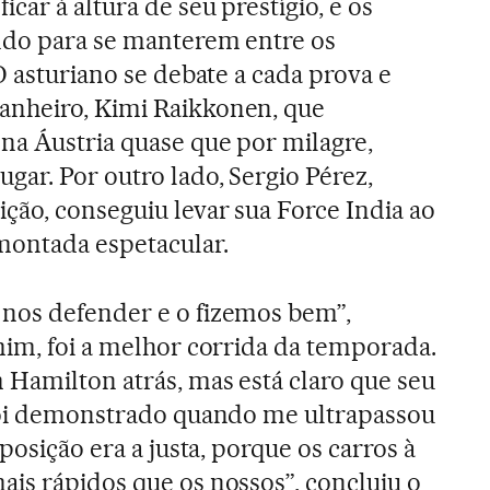
car à altura de seu prestígio, e os
ndo para se manterem entre os
O asturiano se debate a cada prova e
nheiro, Kimi Raikkonen, que
na Áustria quase que por milagre,
ar. Por outro lado, Sergio Pérez,
ção, conseguiu levar sua Force India ao
montada espetacular.
nos defender e o fizemos bem”,
mim, foi a melhor corrida da temporada.
 Hamilton atrás, mas está claro que seu
 foi demonstrado quando me ultrapassou
posição era a justa, porque os carros à
is rápidos que os nossos”, concluiu o