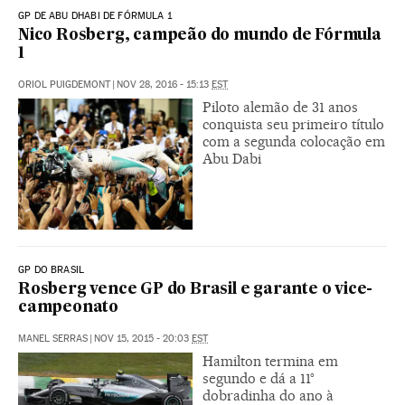
GP DE ABU DHABI DE FÓRMULA 1
Nico Rosberg, campeão do mundo de Fórmula
1
ORIOL PUIGDEMONT
|
NOV 28, 2016 - 15:13
EST
Piloto alemão de 31 anos
conquista seu primeiro título
com a segunda colocação em
Abu Dabi
GP DO BRASIL
Rosberg vence GP do Brasil e garante o vice-
campeonato
MANEL SERRAS
|
NOV 15, 2015 - 20:03
EST
Hamilton termina em
segundo e dá a 11°
dobradinha do ano à