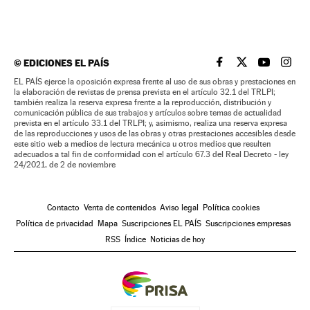
©
EDICIONES EL PAÍS
EL PAÍS BRASIL EN
EL PAÍS BRASI
EL PAÍS B
EL PA
EL PAÍS ejerce la oposición expresa frente al uso de sus obras y prestaciones en
la elaboración de revistas de prensa prevista en el artículo 32.1 del TRLPI;
también realiza la reserva expresa frente a la reproducción, distribución y
comunicación pública de sus trabajos y artículos sobre temas de actualidad
prevista en el artículo 33.1 del TRLPI; y, asimismo, realiza una reserva expresa
de las reproducciones y usos de las obras y otras prestaciones accesibles desde
este sitio web a medios de lectura mecánica u otros medios que resulten
adecuados a tal fin de conformidad con el artículo 67.3 del Real Decreto - ley
24/2021, de 2 de noviembre
Contacto
Venta de contenidos
Aviso legal
Política cookies
Política de privacidad
Mapa
Suscripciones EL PAÍS
Suscripciones empresas
RSS
Índice
Noticias de hoy