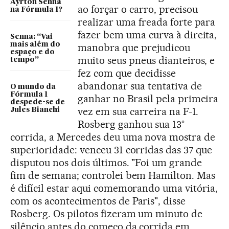
Ayrton Senna
ao forçar o carro, precisou
na Fórmula 1?
realizar uma freada forte para
fazer bem uma curva à direita,
Senna: “Vai
mais além do
manobra que prejudicou
espaço e do
muito seus pneus dianteiros, e
tempo”
fez com que decidisse
abandonar sua tentativa de
O mundo da
Fórmula 1
ganhar no Brasil pela primeira
despede-se de
vez em sua carreira na F-1.
Jules Bianchi
Rosberg ganhou sua 13°
corrida, a Mercedes deu uma nova mostra de
superioridade: venceu 31 corridas das 37 que
disputou nos dois últimos. "Foi um grande
fim de semana; controlei bem Hamilton. Mas
é difícil estar aqui comemorando uma vitória,
com os acontecimentos de Paris", disse
Rosberg. Os pilotos fizeram um minuto de
silêncio antes do começo da corrida em