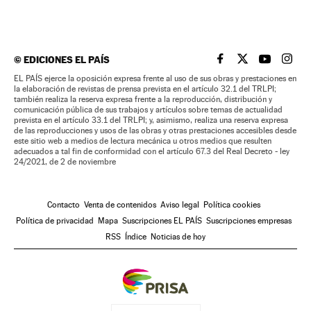
©
EDICIONES EL PAÍS
EL PAÍS BRASIL EN
EL PAÍS BRASI
EL PAÍS B
EL PA
EL PAÍS ejerce la oposición expresa frente al uso de sus obras y prestaciones en
la elaboración de revistas de prensa prevista en el artículo 32.1 del TRLPI;
también realiza la reserva expresa frente a la reproducción, distribución y
comunicación pública de sus trabajos y artículos sobre temas de actualidad
prevista en el artículo 33.1 del TRLPI; y, asimismo, realiza una reserva expresa
de las reproducciones y usos de las obras y otras prestaciones accesibles desde
este sitio web a medios de lectura mecánica u otros medios que resulten
adecuados a tal fin de conformidad con el artículo 67.3 del Real Decreto - ley
24/2021, de 2 de noviembre
Contacto
Venta de contenidos
Aviso legal
Política cookies
Política de privacidad
Mapa
Suscripciones EL PAÍS
Suscripciones empresas
RSS
Índice
Noticias de hoy