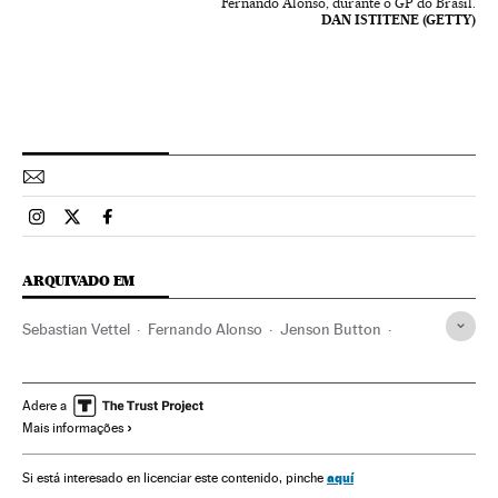
Fernando Alonso, durante o GP do Brasil.
DAN ISTITENE (GETTY)
Esportes El País Brasil en Instagram
Esportes El País Brasil en Twitter
Esportes El País Brasil en Facebook
ARQUIVADO EM
Sebastian Vettel
Fernando Alonso
Jenson Button
Lewis Hamilton
Nico Rosberg
Fórmula 1
Automobilismo
Esportes motor
Esportes
Adere a
Mais informações
aquí
Si está interesado en licenciar este contenido, pinche