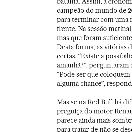
batalha. Assim, a crono
campeão do mundo de 20
para terminar com uma 
frente. Na sessão matina
mas que foram suficiente
Desta forma, as vitórias
certas. “Existe a possib
amanhã?”, perguntaram a 
“Pode ser que coloquem
alguma chance”, respond
Mas se na Red Bull há di
preguiça do motor Renau
parece ainda mais sombri
para tratar de não se de