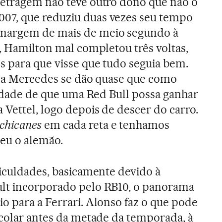
metragem não teve outro dono que não o
07, que reduziu duas vezes seu tempo
margem de mais de meio segundo à
l, Hamilton mal completou três voltas,
s para que visse que tudo seguia bem.
 da Mercedes se dão quase que como
ilidade de que uma Red Bull possa ganhar
Vettel, logo depois de descer do carro.
chicanes
em cada reta e tenhamos
eu o alemão.
ficuldades, basicamente devido à
lt incorporado pelo RB10, o panorama
o para a Ferrari. Alonso faz o que pode
scolar antes da metade da temporada, à