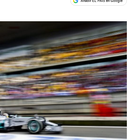
Añadir EL PAÍS en Google
ales