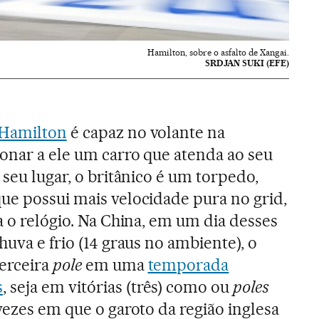
Hamilton, sobre o asfalto de Xangai.
SRDJAN SUKI (EFE)
 Hamilton
é capaz no volante na
onar a ele um carro que atenda ao seu
 seu lugar, o britânico é um torpedo,
ue possui mais velocidade pura no grid,
a o relógio. Na China, em um dia desses
huva e frio (14 graus no ambiente), o
terceira
pole
em uma
temporada
s
, seja em vitórias (três) como ou
poles
vezes em que o garoto da região inglesa